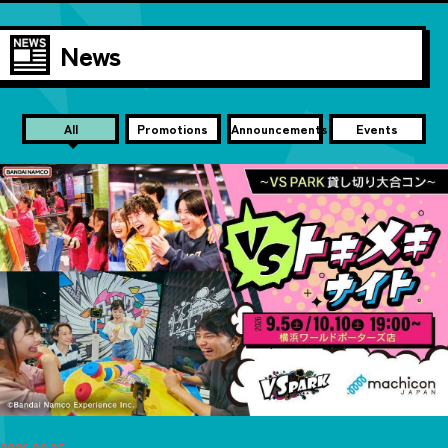
News
All
Promotions
Announcements
Events
2026.08.05