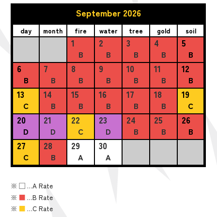
September 2026
day
month
fire
water
tree
gold
soil
1
2
3
4
5
B
B
B
B
B
6
7
8
9
10
11
12
B
B
B
B
B
B
B
13
14
15
16
17
18
19
C
B
B
B
B
B
C
20
21
22
23
24
25
26
D
D
C
D
B
B
B
27
28
29
30
C
B
A
A
※
■
…A Rate
※
■
…B Rate
※
■
…C Rate