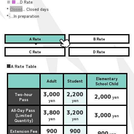
※
■
…D Rate
*
Closed
... Closed days
*
-
…In preparation
A Rate
B Rate
C Rate
D Rate
■A Rate Table
Elementary
Adult
Student
School Child
3,000
2,200
Two-hour
2,000
yen
Pass
yen
yen
All-Day Pass
3,800
3,200
3,000
(Limited
yen
yen
yen
Quantity)
900
900
Extension Fee
900
yen