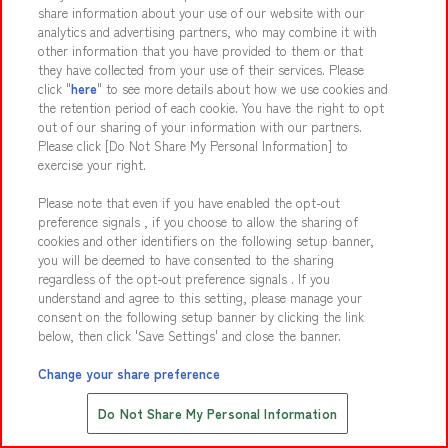
Join Our Team
share information about your use of our website with our
analytics and advertising partners, who may combine it with
Click here for details
other information that you have provided to them or that
they have collected from your use of their services. Please
click "
here
" to see more details about how we use cookies and
the retention period of each cookie. You have the right to opt
Media Inquiries
out of our sharing of your information with our partners.
Interview/filming info
Please click [Do Not Share My Personal Information] to
exercise your right.
Please note that even if you have enabled the opt-out
preference signals , if you choose to allow the sharing of
Partnership Inquiry
cookies and other identifiers on the following setup banner,
Facility production info
you will be deemed to have consented to the sharing
regardless of the opt-out preference signals . If you
understand and agree to this setting, please manage your
consent on the following setup banner by clicking the link
below, then click 'Save Settings' and close the banner.
Change your share preference
Save with Online Tickets
Do Not Share My Personal Information
先