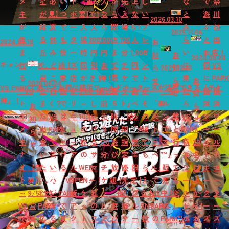
メ
星
必
い
ド
【重
上
入
か
先
上
し
な
で
奈
キ
が
見】
つ
ポ
要】
で1
な
ら
入
な
い
と
遊
川
2026.03.10
が
降
夏
で
ー
入
人
ら
閉
場
ら1
プ
み
ぶ
初
2025.11.06
生
る
休
も
タ
場
300
100
店
120
人
レ
ら
と
出
2024.07.18
お
ま
丘
み
快
ー
時
円
円
ま
分
1,000
ゼ
い
お
店！
知
お
2024.08.24
キャンペーン
れ
で、
ど
適！
ズ
間
引
お
で
チ
円
ン
に
得
VS
ら
2025.12.23
知
る
君
こ
家
店
が
き！
得！
最
ケ
で
ト
来
に
PAR
せ
ら
お
2026.08.04
VS PARKで遊ぶとお得に横浜ワールドポーターズが満喫できる「チケ
『VS
と
行
族
が
9:00
「は
WEB
長
ッ
遊
が
「写
た
横
横
せ
知
得」！
ト
ま
く？
で
リ
～
し
前
5
ト」
べ
そ
「楽
ル
ら
浜
浜
お
ら
キ
た
VS
は
ニ
10:15
ゃ
売
時
「時
る
の
天
ン
誰
VS
ワ
ワ
知
せ
メ
出
PARK
し
ュ
の
げ
り
間
間
「大
場
ト
で
と
PARK
ー
ー
ら
キ
会
で
ゃ
ー
枠
る
120
遊
指
学
で
ラ
す
行
横
20
ル
ル
せ
ナ
い
笑
げ
ア
の
サ
分
び
定
生
も
ベ
™」
っ
浜
名
ド
ド
イ
【重
た
い
る
ル
WEB
マ
チ
放
優
限
ら
ル」
販
て
ワ
以
ポ
ポ
ト
要】
い。』
ハ
「VS
OPEN♬
チ
ー！
ケ
題！
先
定！
え
で
売
も
ー
上
ー
ー
～
9/5(土)
×VS
ジ
PARK」
新
ケ
夏
ッ
「夜
入
グ
る！
VS
中！
楽
ル
か
タ
タ
VS
営
PARK
け
で
ア
ッ
の
ト
遊
場
ル
SNS
PARK
VS
し
ド
ら！
ー
ー
PARK
業
応
る
夏
ク
ト
フ
ア
び
フ
ー
投
の
PARK
い"VS
ポ
お
ズ
ズ