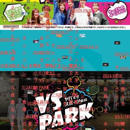
ア
は
指
ク
9:00
定
2026.05.10
テ
の
で
ィ
回
ス
キ
2026.07.24
2026.07.16
ビ
ア
ム
ャ
2026.06.17
テ
ソ
ー
キ
お
ン
2024.08.24
ィ
ビ
ズ
ャ
知
キ
ペ
2026.06.10
2026.04.13
で
ュ
に
お知らせ
ン
2026.07.17
ら
ャ
ー
2024.07.
遊
ー
入
ペ
せ
ン
キ
ン
キ
20名以上から！お得な「団体プラン」登場！
び
【パ
チ
場
ー
ペ
ャ
ャ
キ
2026.05.11
2024.
な
パ・
7/18(土)
ケ
で
大
ン
ー
ン
ン
ャ
2024.09.18
が
マ
VS
ッ
き
学
ン
ペ
お
ペ
ン
お
ら
7/24(金)
マ
PARK
ト
る！
生
ー
知
ー
お
ペ
知
自
～
必
横
が
7/1(水)
「時
必
ン
ら
ン
知
ー
ら
然
映
見】
浜
お
～
間
見！
2026.07.17
せ
ら
ン
せ
な
画
屋
ワ
す
4
事
指
10
4/13(月)
せ
ト
『あ
【若
内
ー
す
人
前
16
定
人
～
VS
7/18
キ
の
者
で
ル
め！
以
購
時
優
以
嬉
み
PARK
神