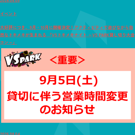
イベント
大好評につき、9月・10月に開催決定！アクティビティで遊びながら自
然なトキメキが生まれる 『VSトキメキナイト ～VS PARK貸し切り大合
コン～』
2026.08.04