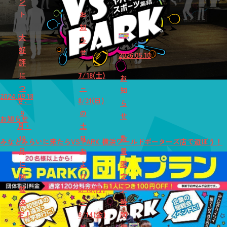
ン
ト
お
知
大
ら
好
せ
2026.05.10
評
に
7/18(土)
お
つ
～
知
2024.09.18
き、
8/31(日)
ら
9
の
せ
お知らせ
月・
土
10
日
数
みなとみらいに来たらVS PARK 横浜ワールドポーターズ店で遊ぼう！
月
お
量
に
よ
限
開
び
定
催
8/10(月)
♪
決
～
時
定！
8/14(金)
間