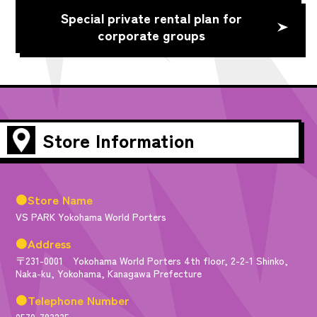
Special private rental plan for
corporate groups
Store Information
●Store Name
VS PARK Yokohama World Porters
●Address
〒231-0001 Yokohama World Porters 4th floor, 2-2-1 Shinko,
Naka-ku, Yokohama, Kanagawa Prefecture
●Telephone Number
0570-783235