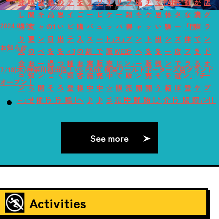
貸
時
援
最
の
テ
を
リ
ソ
チ
リ
プ
稿
チ
で
PARK"！
ー
得
が
店
し
間
キ
高
思
イ
ご
ー
ビ
ケ
ー
超
キ
ケ
思
体
タ
な
満
グ
2024.05.22
切
変
ャ
の1
い
ビ
購
パ
ュ
ッ
パ
得
ャ
ッ
い
験
ー
「団
喫
ラ
り
更
ン
日
出
テ
入
ス
ー
ト」
ス」
プ
ン
ト
出
シ
ズ
体
で
ン
お知らせ
大
の
ペ
を
を
ィ3
の
割」
で
販
WEB
ラ
ペ
を
を
ー
店
プ
き
ド
合
お
ー
過
つ
種
お
実
販
売
に
ン」
ー
販
残
ン
で
ラ
る
オ
7/18(木)神奈川初出店！VS PARK 横浜ワールドポーターズ店グランド
コ
知
ン
ご
く
類
客
施
売
中
て
販
ン
売
そ
を
遊
ン」
「チ
ー
オープン！
ン
ら
開
そ
ろ
登
様
中
中
☆
販
売
開
開
う
紹
ぼ
登
ケ
プ
～』
せ
催！
う！
う！
場！
へ
♪
♪
彡
売！
中！
催！
始！
♪
介！
う！
場！
得」！
ン！
See more
Activities