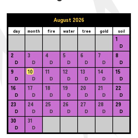
August 2026
day
month
fire
water
tree
gold
soil
1
D
2
3
4
5
6
7
8
D
D
D
D
D
D
D
9
10
11
12
13
14
15
D
D
D
D
D
D
D
16
17
18
19
20
21
22
D
D
D
D
D
D
D
23
24
25
26
27
28
29
D
D
D
D
D
D
D
30
31
D
D