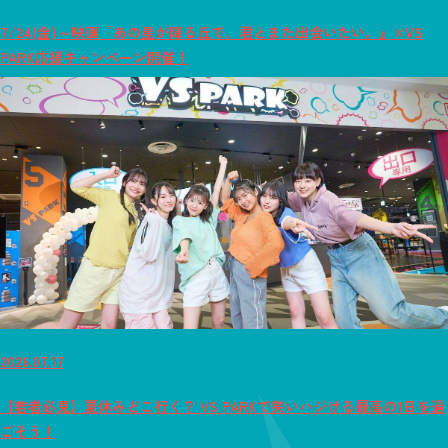
7/24(金)～映画『あの星が降る丘で、君とまた出会いたい。』×VS
PARK応援キャンペーン開催！
2026.07.17
【若者必見】夏休みどこ行く？ VS PARKで笑いハジける最高の1日を過
ごそう！