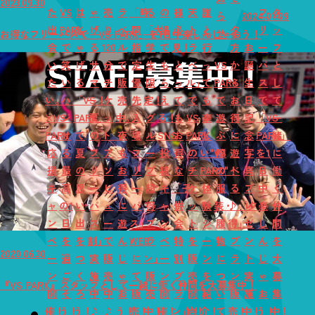
2023.09.30
た
VS
は
ゃ
売
ラ
「時
る
の
様
天
誰
フ
タ
ら
2024.01.09
出
PARK
し
げ
り
ベ
間
「大
場
必
ト
と
夕
リ
ッ
せ
お得なフリーパスで「VS PARK」を1日中楽しんじゃおう！
会
で
ゃ
る
120
ル
指
学
で
見！
ラ
行
方
お
ー
フ
い
笑
げ
サ
分
で
定
生
も
と
ベ
っ
VS
か
誕
パ
と
た
い
る
マ
チ
販
優
限
ら
っ
ル」
て
PARK
ら
生
ス
し
い。』
ハ
「VS
ー！
ケ
売
先
定！
え
て
で
も
で
お
日
で
て
×VS
ジ
PARK」
夏
ッ
中。
入
グ
る！
も
VS
楽
遊
得
記
「VS
一
PARK
け
で
の
ト
夜
場
ル
SNS
お
PARK
し
ぶ
に
念
PARK」
緒
応
る
夏
フ
ア
も
フ
ー
投
得
の
い"VS
際
遊
写
を1
に
援
最
の
リ
ソ
お
リ
プ
稿
な
チ
PARK"！
の
べ
真
日
働
キ
高
思
ー
ビ
得
ー
超
キ
「子
ケ
体
服
る
プ
中
く
ャ
の1
い
パ
ュ
に
パ
得
ャ
供
ッ
験
装・
♪「夕
レ
楽
仲
ン
日
出
ス
ー
遊
ス」
プ
ン
会
ト
シ
履
得」
ゼ
し
間
ペ
を
を
割」
で
ん
WEB
ラ
ペ
特
を
ー
物
プ
ン
ん
を
2020.06.30
ー
過
つ
実
販
じ
に
ン」
ー
別
販
ン
に
ラ
ト
じ
大
ン
ご
く
施
売
ゃ
て
販
ン
プ
売
を
つ
ン
実
ゃ
募
『VS PARK』スタッフとして一緒に働く仲間を大募集中！
開
そ
ろ
中
中
お
販
売
開
ラ
開
紹
い
販
施
お
集
催！
う！
う！
♪
♪
う！
売！
中！
催！
ン」！
始！
介！
て
売！
中！
う！
中！