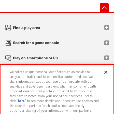
先
Find a play area
Search for a game console
Play on smartphone or PC
We collect unique personal identifiers such as cookies to
Events and Campaigns
analyze our traffic and to personalize content and ads. We
share information about your use of our website with our
analytics and advertising partners, who may combine it with
other information that you have provided to them or that
they have collected from your use of their services. Please
Affiliate
Sustainability
site policy
privacy policy
click "
here
" to see more details about how we use cookies and
the retention period of each cookie. You have the right to opt
Web accessibility policy and verification results
out of our sharing of your information with our partners.
Together with our business partners
About the provision of food