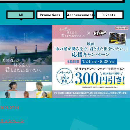
All
Promotions
Announcements
Events
2026.07.24
キャンペーン