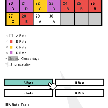
20
21
22
23
24
25
26
D
D
C
D
B
B
B
27
28
29
30
C
B
A
A
※
■
…A Rate
※
■
…B Rate
※
■
…C Rate
※
■
…D Rate
*
Closed
... Closed days
*
-
…In preparation
A Rate
B Rate
C Rate
D Rate
■A Rate Table