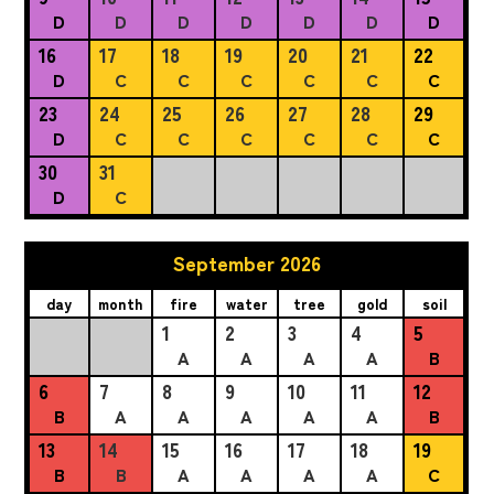
D
D
D
D
D
D
D
16
17
18
19
20
21
22
D
C
C
C
C
C
C
23
24
25
26
27
28
29
D
C
C
C
C
C
C
30
31
D
C
September 2026
day
month
fire
water
tree
gold
soil
1
2
3
4
5
A
A
A
A
B
6
7
8
9
10
11
12
B
A
A
A
A
A
B
13
14
15
16
17
18
19
B
B
A
A
A
A
C