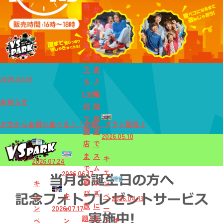
時
せ
以
降
数
は
量
誰
限
で
定
2025.02.28
も
♪
1,900
時
お知らせ
円
間
で
指
夕方からお得に遊べる♪「夕得」プラン販売！
閉
定
2026.05.10
店
で
ま
ス
キ
2026.07.24
で
ム
ャ
2026.06.17
遊
ー
キ
ン
び
ズ
ャ
キ
ペ
2026.04.13
放
に
ン
2026.07.17
ャ
ー
題！
入
ペ
ン
ン
キ