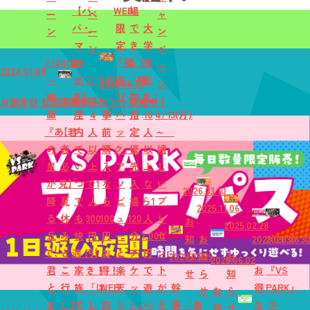
【パ
WEB
場
ー
ペ
ャ
パ・
限
で
大
ン
ー
ン
マ
定
き
学
ン
ペ
7/24(金)
マ
「夜
る！
生
ー
2024.01.09
～
必
7/1(水)
遊
「時
必
2026.06.10
ン
映
見】
～
び
間
見！
2026.07.17
お誕生日 記念写真プレゼント実施中！
画
屋
4
事
パ
指
10
4/13(月)
『あ
【若
内
人
前
ッ
定
人
～
の
者
で
以
購
ク」
優
以
嬉
星
必
い
上
入
ア
先
上
し
が
見】
つ
で1
な
ソ
入
な
い
2026.03.10
降
夏
で
人
ら
ビ
場
ら1
プ
2025.11.06
る
休
も
300
100
ュ
120
人
レ
お
2025.02.28
丘
み
快
円
円
ー
分
1,000
ゼ
知
お
2023.09.30
2020.06.3
で、
ど
適！
引
お
と
チ
円
ン
2026.03.29
ら
知
お
2025.06.02
君
こ
家
き！
得！
楽
ケ
で
ト
お
『VS
せ
ら
知
と
行
族
「は
WEB
天
ッ
遊
が
幹
得
PARK』
せ
お
ら
ま
く？
で
し
前
ト
ト」
べ
そ
事
「楽
な
ス
知
せ