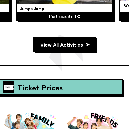
BO
Jump×Jump
Participants: 1-2
View All Activities
Ticket Prices