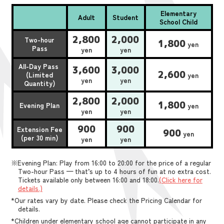
Elementary
Adult
Student
School Child
2,800
2,000
Two-hour
1,800
yen
Pass
yen
yen
All-Day Pass
3,600
3,000
2,600
(Limited
yen
yen
yen
Quantity)
2,800
2,000
1,800
Evening Plan
yen
yen
yen
900
900
Extension Fee
900
yen
(per 30 min)
yen
yen
※Evening Plan: Play from 16:00 to 20:00 for the price of a regular
Two-hour Pass — that’s up to 4 hours of fun at no extra cost.
Tickets available only between 16:00 and 18:00.
(Click here for
details.)
*Our rates vary by date. Please check the Pricing Calendar for
details.
*Children under elementary school age cannot participate in any