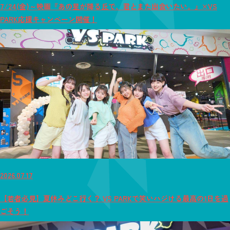
7/24(金)～映画『あの星が降る丘で、君とまた出会いたい。』×VS
PARK応援キャンペーン開催！
2026.07.17
【若者必見】夏休みどこ行く？ VS PARKで笑いハジける最高の1日を過
ごそう！