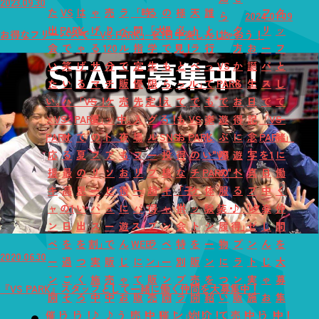
2023.09.30
た
VS
は
ゃ
売
ラ
「時
る
の
様
天
誰
フ
タ
ら
2024.01.09
出
PARK
し
げ
り
ベ
間
「大
場
必
ト
と
夕
リ
ッ
せ
お得なフリーパスで「VS PARK」を1日中楽しんじゃおう！
会
で
ゃ
る
120
ル
指
学
で
見！
ラ
行
方
お
ー
フ
い
笑
げ
サ
分
で
定
生
も
と
ベ
っ
VS
か
誕
パ
と
た
い
る
マ
チ
販
優
限
ら
っ
ル」
て
PARK
ら
生
ス
し
い。』
ハ
「VS
ー！
ケ
売
先
定！
え
て
で
も
で
お
日
で
て
×VS
ジ
PARK」
夏
ッ
中。
入
グ
る！
も
VS
楽
遊
得
記
「VS
一
PARK
け
で
の
ト
夜
場
ル
SNS
お
PARK
し
ぶ
に
念
PARK」
緒
応
る
夏
フ
ア
も
フ
ー
投
得
の
い"VS
際
遊
写
を1
に
援
最
の
リ
ソ
お
リ
プ
稿
な
チ
PARK"！
の
べ
真
日
働
キ
高
思
ー
ビ
得
ー
超
キ
「子
ケ
体
服
る
プ
中
く
ャ
の1
い
パ
ュ
に
パ
得
ャ
供
ッ
験
装・
♪「夕
レ
楽
仲
ン
日
出
ス
ー
遊
ス」
プ
ン
会
ト
シ
履
得」
ゼ
し
間
ペ
を
を
割」
で
ん
WEB
ラ
ペ
特
を
ー
物
プ
ン
ん
を
2020.06.30
ー
過
つ
実
販
じ
に
ン」
ー
別
販
ン
に
ラ
ト
じ
大
ン
ご
く
施
売
ゃ
て
販
ン
プ
売
を
つ
ン
実
ゃ
募
『VS PARK』スタッフとして一緒に働く仲間を大募集中！
開
そ
ろ
中
中
お
販
売
開
ラ
開
紹
い
販
施
お
集
催！
う！
う！
♪
♪
う！
売！
中！
催！
ン」！
始！
介！
て
売！
中！
う！
中！