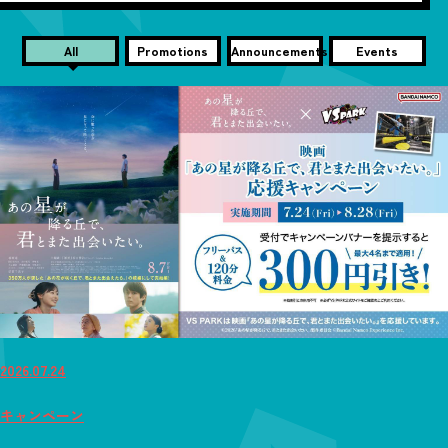
All
Promotions
Announcements
Events
2026.07.24
キャンペーン