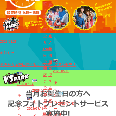
時
せ
以
降
数
は
量
誰
限
で
定
2025.02.28
も
♪
1,900
時
お知らせ
円
間
で
指
夕方からお得に遊べる♪「夕得」プラン販売！
閉
定
2026.05.10
店
で
ま
ス
キ
2026.07.24
で
ム
ャ
2026.06.17
遊
ー
キ
ン
び
ズ
ャ
キ
ペ
2026.04.13
放
に
ン
2026.07.17
ャ
ー
題！
入
ペ
ン
ン
キ