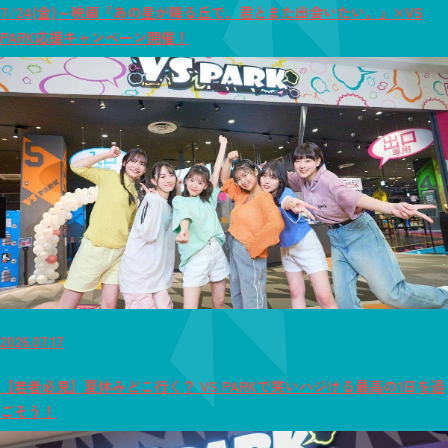
7/24(金)～映画『あの星が降る丘で、君とまた出会いたい。』×VS
PARK応援キャンペーン開催！
2026.07.17
【若者必見】夏休みどこ行く？ VS PARKで笑いハジける最高の1日を過
ごそう！