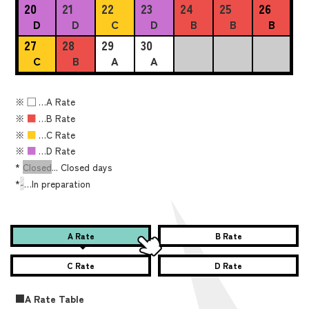
20
21
22
23
24
25
26
D
D
C
D
B
B
B
27
28
29
30
C
B
A
A
※
■
…A Rate
※
■
…B Rate
※
■
…C Rate
※
■
…D Rate
*
Closed
... Closed days
*
-
…In preparation
A Rate
B Rate
C Rate
D Rate
■A Rate Table