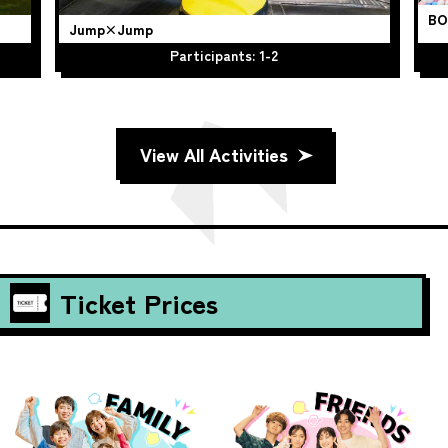
BOM
Jump×Jump
Participants: 1-2
View All Activities
Ticket Prices