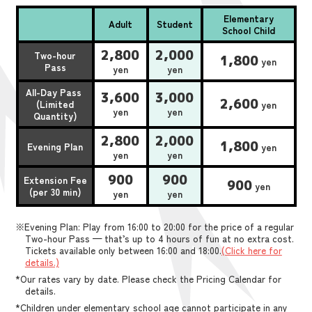
Elementary
Adult
Student
School Child
2,800
2,000
Two-hour
1,800
yen
Pass
yen
yen
All-Day Pass
3,600
3,000
2,600
(Limited
yen
yen
yen
Quantity)
2,800
2,000
1,800
Evening Plan
yen
yen
yen
900
900
Extension Fee
900
yen
(per 30 min)
yen
yen
※Evening Plan: Play from 16:00 to 20:00 for the price of a regular
Two-hour Pass — that’s up to 4 hours of fun at no extra cost.
Tickets available only between 16:00 and 18:00.
(Click here for
details.)
*Our rates vary by date. Please check the Pricing Calendar for
details.
*Children under elementary school age cannot participate in any