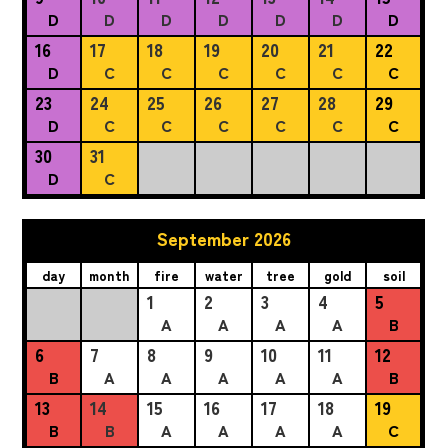
D
D
D
D
D
D
D
16
17
18
19
20
21
22
D
C
C
C
C
C
C
23
24
25
26
27
28
29
D
C
C
C
C
C
C
30
31
D
C
September 2026
day
month
fire
water
tree
gold
soil
1
2
3
4
5
A
A
A
A
B
6
7
8
9
10
11
12
B
A
A
A
A
A
B
13
14
15
16
17
18
19
B
B
A
A
A
A
C