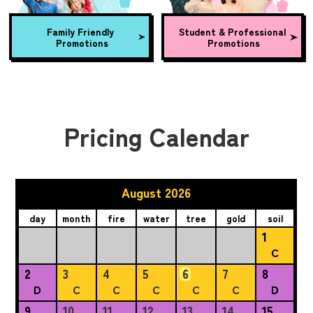
Family Friendly
Student & Professional
Promotions
Promotions
Pricing Calendar
August 2026
day
month
fire
water
tree
gold
soil
1
C
2
3
4
5
6
7
8
D
C
C
C
C
C
D
9
10
11
12
13
14
15