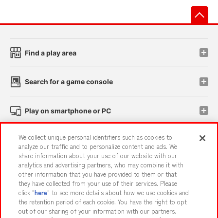
先
Find a play area
Search for a game console
Play on smartphone or PC
We collect unique personal identifiers such as cookies to
Events and Campaigns
analyze our traffic and to personalize content and ads. We
share information about your use of our website with our
analytics and advertising partners, who may combine it with
other information that you have provided to them or that
they have collected from your use of their services. Please
Affiliate
Sustainability
site policy
privacy policy
click "
here
" to see more details about how we use cookies and
the retention period of each cookie. You have the right to opt
Web accessibility policy and verification results
out of our sharing of your information with our partners.
Together with our business partners
About the provision of food