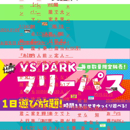
【パ
WEB
場
ー
ペ
ャ
パ・
限
で
大
ン
ー
ン
マ
定
き
学
ン
ペ
7/24(金)
マ
「夜
る！
生
ー
2024.01.09
～
必
7/1(水)
遊
「時
必
2026.06.10
ン
映
見】
～
び
間
見！
2026.07.17
お誕生日 記念写真プレゼント実施中！
画
屋
4
事
パ
指
10
4/13(月)
『あ
【若
内
人
前
ッ
定
人
～
の
者
で
以
購
ク」
優
以
嬉
星
必
い
上
入
ア
先
上
し
が
見】
つ
で1
な
ソ
入
な
い
2026.03.10
降
夏
で
人
ら
ビ
場
ら1
プ
2025.11.06
る
休
も
300
100
ュ
120
人
レ
お
2025.02.28
丘
み
快
円
円
ー
分
1,000
ゼ
知
お
2023.09.30
2020.06.3
で、
ど
適！
引
お
と
チ
円
ン
2026.03.29
ら
知
お
2025.06.02
君
こ
家
き！
得！
楽
ケ
で
ト
お
『VS
せ
ら
知
と
行
族
「は
WEB
天
ッ
遊
が
幹
得
PARK』
せ
お
ら
ま
く？
で
し
前
ト
ト」
べ
そ
事
「楽
な
ス
知
せ