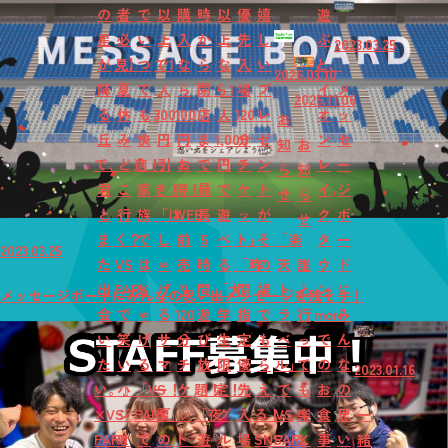
の
者
で
以
購
時
以
優
嬉
遊
星
必
い
上
入
か
上
先
し
ぶ
2023.03.25
が
見】
つ
で1
な
ら
な
入
い
と、
2026.03.10
降
夏
で
人
ら
閉
ら1
場
プ
イ
メ
2025.11.06
る
休
も
300
100
店
人
120
レ
オ
ッ
お
丘
み
快
円
円
ま
1,000
分
ゼ
ン
セ
知
お
で、
ど
適！
引
お
で
円
チ
ン
レ
ー
ら
知
君
こ
家
き！
得！
最
で
ケ
ト
イ
ジ
せ
ら
と
行
族
「は
WEB
長
遊
ッ
が
ク
ボ
せ
ま
く？
で
し
前
5
べ
ト」
そ
「楽
タ
ー
2023.03.25
た
VS
は
ゃ
売
時
る
「時
の
天
誰
ウ
ド
出
PARK
し
げ
り
間
「大
間
場
ト
と
ン
に
メッセージボードにみんなの思い出メッセージを残そう！
会
で
ゃ
る
120
遊
学
指
で
ラ
行
mori
み
い
笑
げ
サ
分
び
生
定
も
ベ
っ
で
ん
た
い
る
マ
チ
放
限
優
ら
ル」
て
の
な
2023.01.16
い。』
ハ
「VS
ー！
ケ
題！
定！
先
え
で
も
お
の
×VS
ジ
PARK」
夏
ッ
「夜
グ
入
る！
VS
楽
食
思
一
PARK
け
で
の
ト
遊
ル
場
SNS
PARK
し
事
い
緒