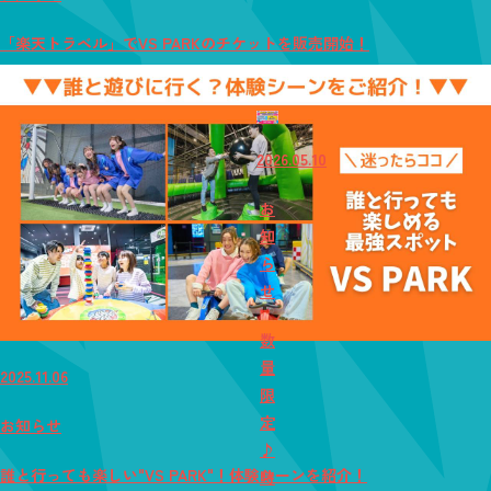
「楽天トラベル」でVS PARKのチケットを販売開始！
2026.05.10
お
知
ら
せ
数
量
2025.11.06
限
定
お知らせ
♪
誰と行っても楽しい"VS PARK"！体験シーンを紹介！
時