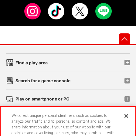
先
Find a play area
Search for a game console
Play on smartphone or PC
We collect unique personal identifiers such as cookies to
Events and Campaigns
analyze our traffic and to personalize content and ads. We
share information about your use of our website with our
analytics and advertising partners, who may combine it with