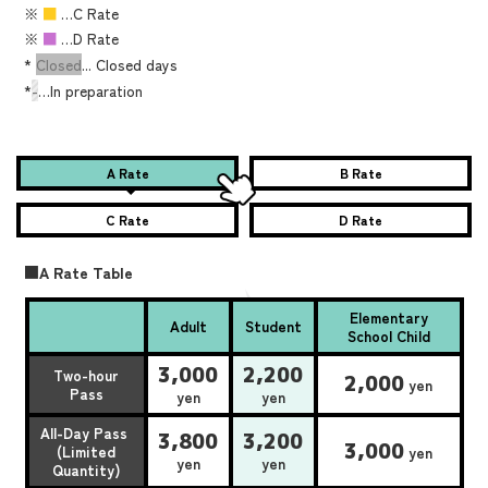
※
■
…C Rate
※
■
…D Rate
*
Closed
... Closed days
*
-
…In preparation
A Rate
B Rate
C Rate
D Rate
■A Rate Table
Elementary
Adult
Student
School Child
3,000
2,200
Two-hour
2,000
yen
Pass
yen
yen
All-Day Pass
3,800
3,200
3,000
(Limited
yen
yen
yen
Quantity)