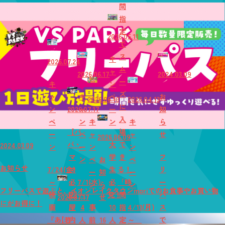
間
指
定
2026.05.11
で
ス
キ
2026.07.24
ム
ャ
2026.06.17
2024.03.09
ー
キ
ン
ズ
ャ
キ
ペ
お
2026.06.10
2026.04.13
に
ン
2026.07.17
ャ
ー
知
入
ペ
ン
キ
ン
キ
ら
【パ
場
ー
ペ
ャ
ャ
せ
2026.06.09
パ・
大
で
2024.03.09
ン
ー
ン
ン
マ
学
き
フ
ン
ペ
お
ペ
お知らせ
7/24(金)
マ
生
る！
リ
ー
知
ー
～
必
7/1(水)
必
「時
ー
ン
ら
ン
フリーパスで遊ぶと、イオンレイクタウンmoriでのお食事やお買い物
映
見】
～
見！
間
パ
2026.07.17
せ
にがお得に！
画
屋
4
事
10
指
4/13(月)
ス
『あ
【若
内
人
前
16
人
定
～
で