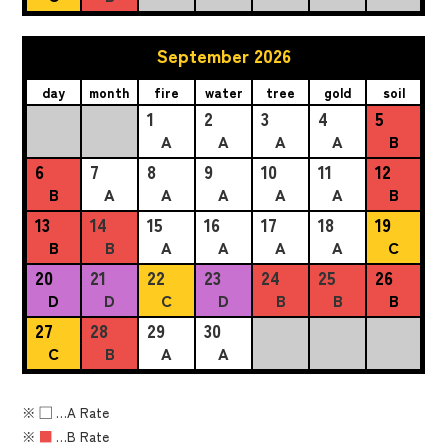
September 2026
day
month
fire
water
tree
gold
soil
1
2
3
4
5
A
A
A
A
B
6
7
8
9
10
11
12
B
A
A
A
A
A
B
13
14
15
16
17
18
19
B
B
A
A
A
A
C
20
21
22
23
24
25
26
D
D
C
D
B
B
B
27
28
29
30
C
B
A
A
※
■
…A Rate
※
■
…B Rate