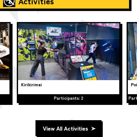
Activities
Kirikirimai
Poi
Participants: 2
Part
View All Activities