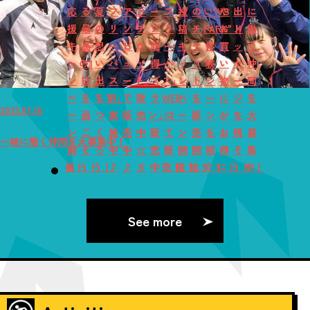
応
る
夏
フ
ア
び
ー
フ
投
の
い"VS
や
出
に
援
最
の
リ
ソ
チ
プ
リ
稿
チ
PARK"！
お
メ
働
キ
高
思
ー
ビ
ケ
超
ー
キ
ケ
体
買
ッ
く
ャ
の1
い
パ
ュ
ッ
得
パ
ャ
ッ
験
い
セ
仲
ン
日
出
ス
ー
ト」
プ
ス」
ン
ト
シ
物
ー
間
ペ
を
を
割」
で
販
ラ
WEB
ペ
を
ー
に
ジ
を
2023.01.16
ー
過
つ
実
販
売
ン」！
に
ー
販
ン
が
を
大
ン
ご
く
施
売
中
販
て
ン
売
を
お
残
募
一緒に働く仲間を大募集中！
開
そ
ろ
中
中
☆
売
販
開
開
紹
得
そ
集
催！
う！
う！
♪
♪
彡
中
売！
催！
始！
介！
に！
う！
中！
See more