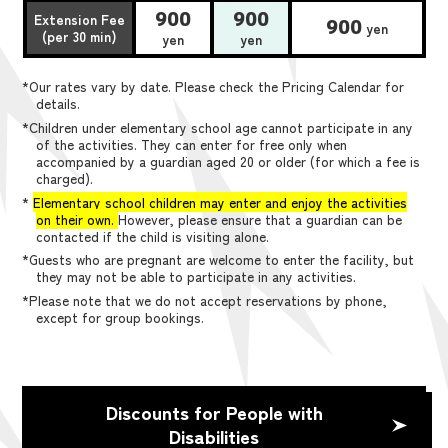
900
900
Extension Fee
900
yen
(per 30 min)
yen
yen
*Our rates vary by date. Please check the Pricing Calendar for
details.
*Children under elementary school age cannot participate in any
of the activities. They can enter for free only when
accompanied by a guardian aged 20 or older (for which a fee is
charged).
*
Elementary school children may enter and enjoy the activities
on their own.
However, please ensure that a guardian can be
contacted if the child is visiting alone.
*Guests who are pregnant are welcome to enter the facility, but
they may not be able to participate in any activities.
*Please note that we do not accept reservations by phone,
except for group bookings.
Discounts for People with
Disabilities