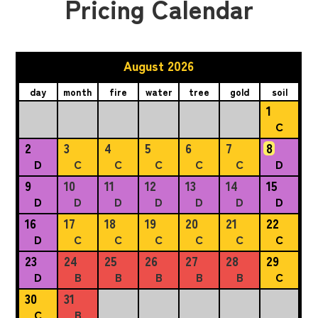
Pricing Calendar
August 2026
day
month
fire
water
tree
gold
soil
1
C
2
3
4
5
6
7
8
D
C
C
C
C
C
D
9
10
11
12
13
14
15
D
D
D
D
D
D
D
16
17
18
19
20
21
22
D
C
C
C
C
C
C
23
24
25
26
27
28
29
D
B
B
B
B
B
C
30
31
C
B