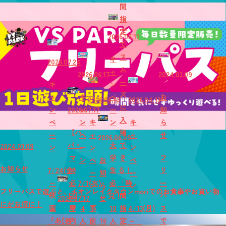
間
指
定
2026.05.11
で
ス
キ
2026.07.24
ム
ャ
2026.06.17
2024.03.09
ー
キ
ン
ズ
ャ
キ
ペ
お
2026.06.10
2026.04.13
に
ン
2026.07.17
ャ
ー
知
入
ペ
ン
キ
ン
キ
ら
【パ
場
ー
ペ
ャ
ャ
せ
2026.06.09
パ・
大
で
2024.03.09
ン
ー
ン
ン
マ
学
き
フ
ン
ペ
お
ペ
お知らせ
7/24(金)
マ
生
る！
リ
ー
知
ー
～
必
7/1(水)
必
「時
ー
ン
ら
ン
フリーパスで遊ぶと、イオンレイクタウンmoriでのお食事やお買い物
映
見】
～
見！
間
パ
2026.07.17
せ
にがお得に！
画
屋
4
事
10
指
4/13(月)
ス
『あ
【若
内
人
前
16
人
定
～
で