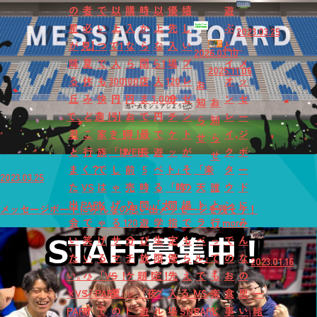
の
者
で
以
購
時
以
優
嬉
遊
星
必
い
上
入
か
上
先
し
ぶ
2023.03.25
が
見】
つ
で1
な
ら
な
入
い
と、
2026.03.10
降
夏
で
人
ら
閉
ら1
場
プ
イ
メ
2025.11.06
る
休
も
300
100
店
人
120
レ
オ
ッ
お
丘
み
快
円
円
ま
1,000
分
ゼ
ン
セ
知
お
で、
ど
適！
引
お
で
円
チ
ン
レ
ー
ら
知
君
こ
家
き！
得！
最
で
ケ
ト
イ
ジ
せ
ら
と
行
族
「は
WEB
長
遊
ッ
が
ク
ボ
せ
ま
く？
で
し
前
5
べ
ト」
そ
「楽
タ
ー
2023.03.25
た
VS
は
ゃ
売
時
る
「時
の
天
誰
ウ
ド
出
PARK
し
げ
り
間
「大
間
場
ト
と
ン
に
メッセージボードにみんなの思い出メッセージを残そう！
会
で
ゃ
る
120
遊
学
指
で
ラ
行
mori
み
い
笑
げ
サ
分
び
生
定
も
ベ
っ
で
ん
た
い
る
マ
チ
放
限
優
ら
ル」
て
の
な
2023.01.16
い。』
ハ
「VS
ー！
ケ
題！
定！
先
え
で
も
お
の
×VS
ジ
PARK」
夏
ッ
「夜
グ
入
る！
VS
楽
食
思
一
PARK
け
で
の
ト
遊
ル
場
SNS
PARK
し
事
い
緒