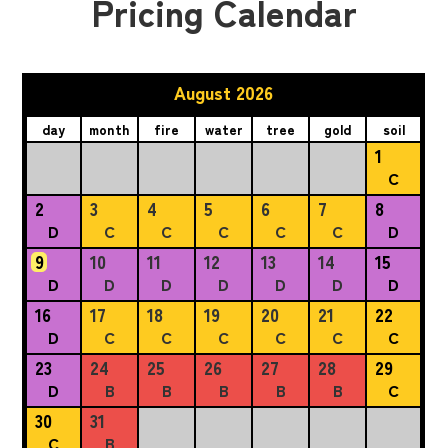
Pricing Calendar
August 2026
day
month
fire
water
tree
gold
soil
1
C
2
3
4
5
6
7
8
D
C
C
C
C
C
D
9
10
11
12
13
14
15
D
D
D
D
D
D
D
16
17
18
19
20
21
22
D
C
C
C
C
C
C
23
24
25
26
27
28
29
D
B
B
B
B
B
C
30
31
C
B