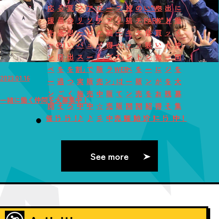
応
る
夏
フ
ア
び
ー
フ
投
の
い"VS
や
出
に
援
最
の
リ
ソ
チ
プ
リ
稿
チ
PARK"！
お
メ
働
キ
高
思
ー
ビ
ケ
超
ー
キ
ケ
体
買
ッ
く
ャ
の1
い
パ
ュ
ッ
得
パ
ャ
ッ
験
い
セ
仲
ン
日
出
ス
ー
ト」
プ
ス」
ン
ト
シ
物
ー
間
ペ
を
を
割」
で
販
ラ
WEB
ペ
を
ー
に
ジ
を
2023.01.16
ー
過
つ
実
販
売
ン」！
に
ー
販
ン
が
を
大
ン
ご
く
施
売
中
販
て
ン
売
を
お
残
募
一緒に働く仲間を大募集中！
開
そ
ろ
中
中
☆
売
販
開
開
紹
得
そ
集
催！
う！
う！
♪
♪
彡
中
売！
催！
始！
介！
に！
う！
中！
See more