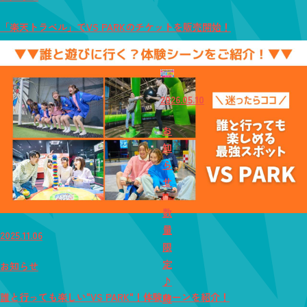
「楽天トラベル」でVS PARKのチケットを販売開始！
2026.05.10
お
知
ら
せ
数
量
2025.11.06
限
定
お知らせ
♪
誰と行っても楽しい"VS PARK"！体験シーンを紹介！
時