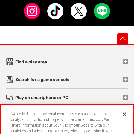
先
Find a play area
Search for a game console
Play on smartphone or PC
We collect unique personal identifiers such as cookies to
Events and Campaigns
analyze our traffic and to personalize content and ads. We
share information about your use of our website with our
analytics and advertising partners, who may combine it with