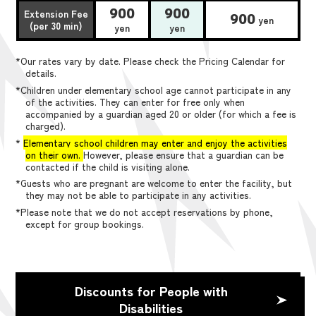
900
900
Extension Fee
900
yen
(per 30 min)
yen
yen
*Our rates vary by date. Please check the Pricing Calendar for
details.
*Children under elementary school age cannot participate in any
of the activities. They can enter for free only when
accompanied by a guardian aged 20 or older (for which a fee is
charged).
*
Elementary school children may enter and enjoy the activities
on their own.
However, please ensure that a guardian can be
contacted if the child is visiting alone.
*Guests who are pregnant are welcome to enter the facility, but
they may not be able to participate in any activities.
*Please note that we do not accept reservations by phone,
except for group bookings.
Discounts for People with
Disabilities