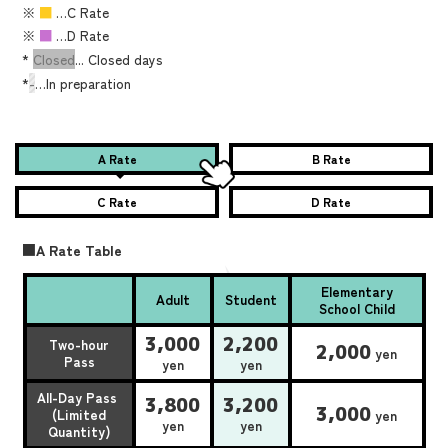
※
■
…C Rate
※
■
…D Rate
*
Closed
... Closed days
*
-
…In preparation
A Rate
B Rate
C Rate
D Rate
■A Rate Table
Elementary
Adult
Student
School Child
3,000
2,200
Two-hour
2,000
yen
Pass
yen
yen
All-Day Pass
3,800
3,200
3,000
(Limited
yen
yen
yen
Quantity)