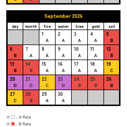
September 2026
day
month
fire
water
tree
gold
soil
1
2
3
4
5
A
A
A
A
B
6
7
8
9
10
11
12
B
A
A
A
A
A
B
13
14
15
16
17
18
19
B
B
A
A
A
A
C
20
21
22
23
24
25
26
D
D
C
D
B
B
B
27
28
29
30
C
B
A
A
※
■
…A Rate
※
■
…B Rate