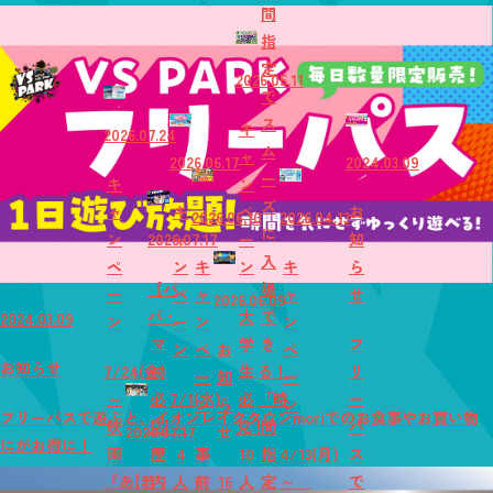
間
指
定
2026.05.11
で
ス
キ
2026.07.24
ム
ャ
2026.06.17
2024.03.09
ー
キ
ン
ズ
ャ
キ
ペ
お
2026.06.10
2026.04.13
に
ン
2026.07.17
ャ
ー
知
入
ペ
ン
キ
ン
キ
ら
【パ
場
ー
ペ
ャ
ャ
せ
2026.06.09
パ・
大
で
2024.03.09
ン
ー
ン
ン
マ
学
き
フ
ン
ペ
お
ペ
お知らせ
7/24(金)
マ
生
る！
リ
ー
知
ー
～
必
7/1(水)
必
「時
ー
ン
ら
ン
フリーパスで遊ぶと、イオンレイクタウンmoriでのお食事やお買い物
映
見】
～
見！
間
パ
2026.07.17
せ
にがお得に！
画
屋
4
事
10
指
4/13(月)
ス
『あ
【若
内
人
前
16
人
定
～
で