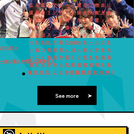
応
る
夏
フ
ア
び
ー
フ
投
の
い"VS
や
出
に
援
最
の
リ
ソ
チ
プ
リ
稿
チ
PARK"！
お
メ
働
キ
高
思
ー
ビ
ケ
超
ー
キ
ケ
体
買
ッ
く
ャ
の1
い
パ
ュ
ッ
得
パ
ャ
ッ
験
い
セ
仲
ン
日
出
ス
ー
ト」
プ
ス」
ン
ト
シ
物
ー
間
ペ
を
を
割」
で
販
ラ
WEB
ペ
を
ー
に
ジ
を
2023.01.16
ー
過
つ
実
販
売
ン」！
に
ー
販
ン
が
を
大
ン
ご
く
施
売
中
販
て
ン
売
を
お
残
募
一緒に働く仲間を大募集中！
開
そ
ろ
中
中
☆
売
販
開
開
紹
得
そ
集
催！
う！
う！
♪
♪
彡
中
売！
催！
始！
介！
に！
う！
中！
See more