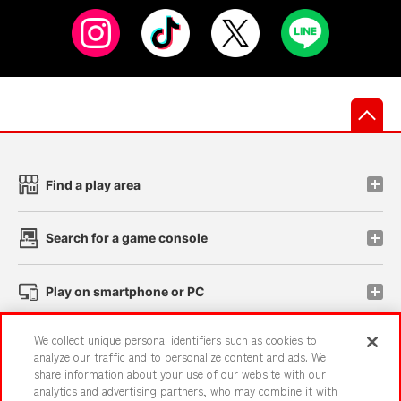
先
Find a play area
Search for a game console
Play on smartphone or PC
We collect unique personal identifiers such as cookies to
Events and Campaigns
analyze our traffic and to personalize content and ads. We
share information about your use of our website with our
analytics and advertising partners, who may combine it with