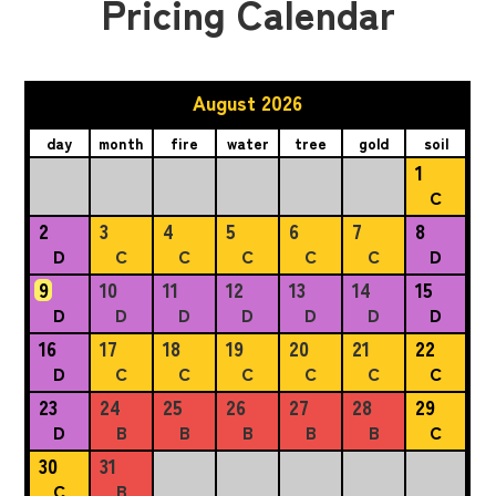
Pricing Calendar
August 2026
day
month
fire
water
tree
gold
soil
1
C
2
3
4
5
6
7
8
D
C
C
C
C
C
D
9
10
11
12
13
14
15
D
D
D
D
D
D
D
16
17
18
19
20
21
22
D
C
C
C
C
C
C
23
24
25
26
27
28
29
D
B
B
B
B
B
C
30
31
C
B