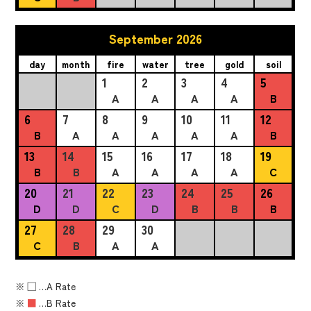
September 2026
day
month
fire
water
tree
gold
soil
1
2
3
4
5
A
A
A
A
B
6
7
8
9
10
11
12
B
A
A
A
A
A
B
13
14
15
16
17
18
19
B
B
A
A
A
A
C
20
21
22
23
24
25
26
D
D
C
D
B
B
B
27
28
29
30
C
B
A
A
※
■
…A Rate
※
■
…B Rate