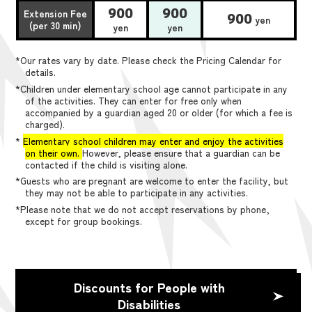
900
900
Extension Fee
900
yen
(per 30 min)
yen
yen
*Our rates vary by date. Please check the Pricing Calendar for
details.
*Children under elementary school age cannot participate in any
of the activities. They can enter for free only when
accompanied by a guardian aged 20 or older (for which a fee is
charged).
*
Elementary school children may enter and enjoy the activities
on their own.
However, please ensure that a guardian can be
contacted if the child is visiting alone.
*Guests who are pregnant are welcome to enter the facility, but
they may not be able to participate in any activities.
*Please note that we do not accept reservations by phone,
except for group bookings.
Discounts for People with
Disabilities