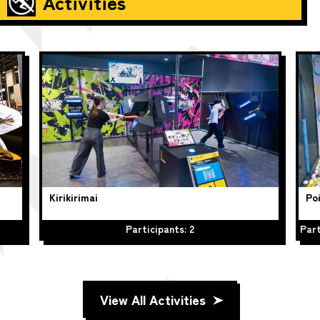
Activities
Kirikirimai
Poi
Participants: 2
Part
View All Activities