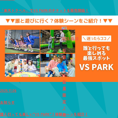
「楽天トラベル」でVS PARKのチケットを販売開始！
2026.05.10
お
知
ら
せ
数
量
2025.11.06
限
定
お知らせ
♪
誰と行っても楽しい"VS PARK"！体験シーンを紹介！
時