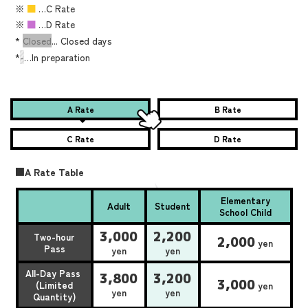
※
■
…C Rate
※
■
…D Rate
*
Closed
... Closed days
*
-
…In preparation
A Rate
B Rate
C Rate
D Rate
■A Rate Table
Elementary
Adult
Student
School Child
3,000
2,200
Two-hour
2,000
yen
Pass
yen
yen
All-Day Pass
3,800
3,200
3,000
(Limited
yen
yen
yen
Quantity)