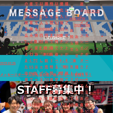
の
者
で
以
購
時
以
優
嬉
遊
星
必
い
上
入
か
上
先
し
ぶ
2023.03.25
が
見】
つ
で1
な
ら
な
入
い
と、
2026.03.10
降
夏
で
人
ら
閉
ら1
場
プ
イ
メ
2025.11.06
る
休
も
300
100
店
人
120
レ
オ
ッ
お
丘
み
快
円
円
ま
1,000
分
ゼ
ン
セ
知
お
で、
ど
適！
引
お
で
円
チ
ン
レ
ー
ら
知
君
こ
家
き！
得！
最
で
ケ
ト
イ
ジ
せ
ら
と
行
族
「は
WEB
長
遊
ッ
が
ク
ボ
せ
ま
く？
で
し
前
5
べ
ト」
そ
「楽
タ
ー
2023.03.25
た
VS
は
ゃ
売
時
る
「時
の
天
誰
ウ
ド
出
PARK
し
げ
り
間
「大
間
場
ト
と
ン
に
メッセージボードにみんなの思い出メッセージを残そう！
会
で
ゃ
る
120
遊
学
指
で
ラ
行
mori
み
い
笑
げ
サ
分
び
生
定
も
ベ
っ
で
ん
た
い
る
マ
チ
放
限
優
ら
ル」
て
の
な
2023.01.16
い。』
ハ
「VS
ー！
ケ
題！
定！
先
え
で
も
お
の
×VS
ジ
PARK」
夏
ッ
「夜
グ
入
る！
VS
楽
食
思
一
PARK
け
で
の
ト
遊
ル
場
SNS
PARK
し
事
い
緒