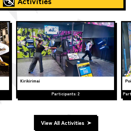
Activities
Kirikirimai
Poi
Participants: 2
Part
View All Activities