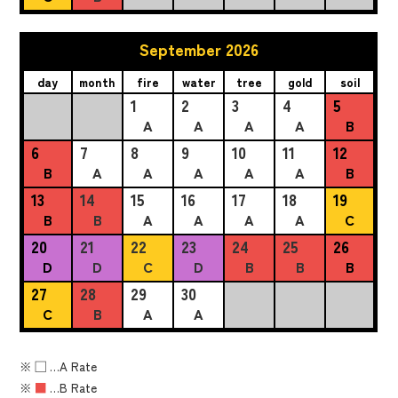
September 2026
day
month
fire
water
tree
gold
soil
1
2
3
4
5
A
A
A
A
B
6
7
8
9
10
11
12
B
A
A
A
A
A
B
13
14
15
16
17
18
19
B
B
A
A
A
A
C
20
21
22
23
24
25
26
D
D
C
D
B
B
B
27
28
29
30
C
B
A
A
※
■
…A Rate
※
■
…B Rate