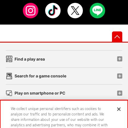
先
Find a play area
Search for a game console
Play on smartphone or PC
We collect unique personal identifiers such as cookies to
Events and Campaigns
analyze our traffic and to personalize content and ads. We
share information about your use of our website with our
analytics and advertising partners, who may combine it with