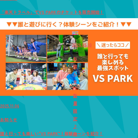
「楽天トラベル」でVS PARKのチケットを販売開始！
2026.05.10
お
知
ら
せ
数
量
2025.11.06
限
定
お知らせ
♪
誰と行っても楽しい"VS PARK"！体験シーンを紹介！
時