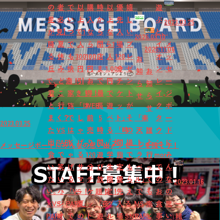
の
者
で
以
購
時
以
優
嬉
遊
星
必
い
上
入
か
上
先
し
ぶ
2023.03.25
が
見】
つ
で1
な
ら
な
入
い
と、
2026.03.10
降
夏
で
人
ら
閉
ら1
場
プ
イ
メ
2025.11.06
る
休
も
300
100
店
人
120
レ
オ
ッ
お
丘
み
快
円
円
ま
1,000
分
ゼ
ン
セ
知
お
で、
ど
適！
引
お
で
円
チ
ン
レ
ー
ら
知
君
こ
家
き！
得！
最
で
ケ
ト
イ
ジ
せ
ら
と
行
族
「は
WEB
長
遊
ッ
が
ク
ボ
せ
ま
く？
で
し
前
5
べ
ト」
そ
「楽
タ
ー
2023.03.25
た
VS
は
ゃ
売
時
る
「時
の
天
誰
ウ
ド
出
PARK
し
げ
り
間
「大
間
場
ト
と
ン
に
メッセージボードにみんなの思い出メッセージを残そう！
会
で
ゃ
る
120
遊
学
指
で
ラ
行
mori
み
い
笑
げ
サ
分
び
生
定
も
ベ
っ
で
ん
た
い
る
マ
チ
放
限
優
ら
ル」
て
の
な
2023.01.16
い。』
ハ
「VS
ー！
ケ
題！
定！
先
え
で
も
お
の
×VS
ジ
PARK」
夏
ッ
「夜
グ
入
る！
VS
楽
食
思
一
PARK
け
で
の
ト
遊
ル
場
SNS
PARK
し
事
い
緒