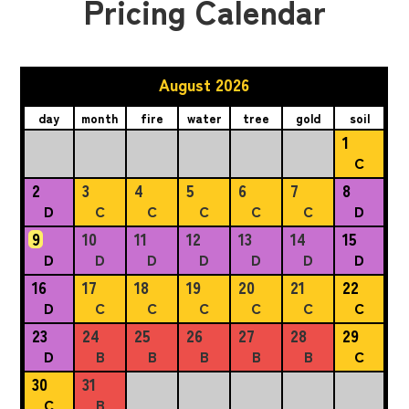
Pricing Calendar
August 2026
day
month
fire
water
tree
gold
soil
1
C
2
3
4
5
6
7
8
D
C
C
C
C
C
D
9
10
11
12
13
14
15
D
D
D
D
D
D
D
16
17
18
19
20
21
22
D
C
C
C
C
C
C
23
24
25
26
27
28
29
D
B
B
B
B
B
C
30
31
C
B