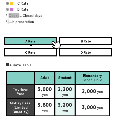
※
■
…C Rate
※
■
…D Rate
*
Closed
... Closed days
*
-
…In preparation
A Rate
B Rate
C Rate
D Rate
■A Rate Table
Elementary
Adult
Student
School Child
3,000
2,200
Two-hour
2,000
yen
Pass
yen
yen
All-Day Pass
3,800
3,200
3,000
(Limited
yen
yen
yen
Quantity)