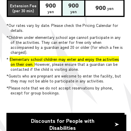
900
900
Extension Fee
900
yen
(per 30 min)
yen
yen
*Our rates vary by date. Please check the Pricing Calendar for
details.
*Children under elementary school age cannot participate in any
of the activities. They can enter for free only when
accompanied by a guardian aged 20 or older (for which a fee is
charged).
*
Elementary school children may enter and enjoy the activities
on their own.
However, please ensure that a guardian can be
contacted if the child is visiting alone.
*Guests who are pregnant are welcome to enter the facility, but
they may not be able to participate in any activities.
*Please note that we do not accept reservations by phone,
except for group bookings.
Discounts for People with
Disabilities