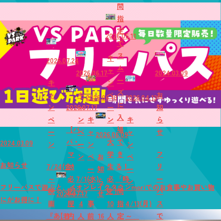
間
指
定
2026.05.11
で
ス
キ
2026.07.24
ム
ャ
2026.06.17
2024.03.09
ー
キ
ン
ズ
ャ
キ
ペ
お
2026.06.10
2026.04.13
に
ン
2026.07.17
ャ
ー
知
入
ペ
ン
キ
ン
キ
ら
【パ
場
ー
ペ
ャ
ャ
せ
2026.06.09
パ・
大
で
2024.03.09
ン
ー
ン
ン
マ
学
き
フ
ン
ペ
お
ペ
お知らせ
7/24(金)
マ
生
る！
リ
ー
知
ー
～
必
7/1(水)
必
「時
ー
ン
ら
ン
フリーパスで遊ぶと、イオンレイクタウンmoriでのお食事やお買い物
映
見】
～
見！
間
パ
2026.07.17
せ
にがお得に！
画
屋
4
事
10
指
4/13(月)
ス
『あ
【若
内
人
前
16
人
定
～
で