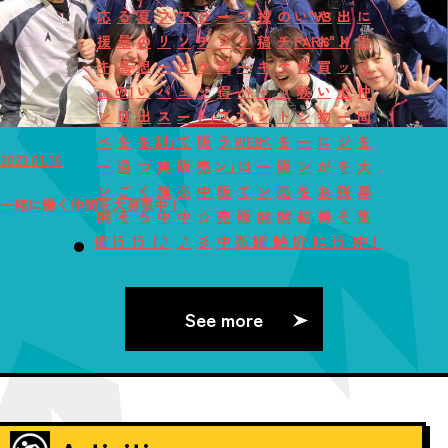
応
る
夏
フ
ア
び
ー
フ
投
の
い"VS
や
出
に
援
最
の
リ
ソ
チ
プ
リ
稿
チ
PARK"！
お
メ
働
キ
高
思
ー
ビ
ケ
超
ー
キ
ケ
体
買
ッ
く
ャ
の1
い
パ
ュ
ッ
得
パ
ャ
ッ
験
い
セ
仲
ン
日
出
ス
ー
ト」
プ
ス」
ン
ト
シ
物
ー
間
ペ
を
を
割」
で
販
ラ
WEB
ペ
を
ー
に
ジ
を
2023.01.16
ー
過
つ
実
販
売
ン」！
に
ー
販
ン
が
を
大
ン
ご
く
施
売
中
販
て
ン
売
を
お
残
募
一緒に働く仲間を大募集中！
開
そ
ろ
中
中
☆
売
販
開
開
紹
得
そ
集
催！
う！
う！
♪
♪
彡
中
売！
催！
始！
介！
に！
う！
中！
See more