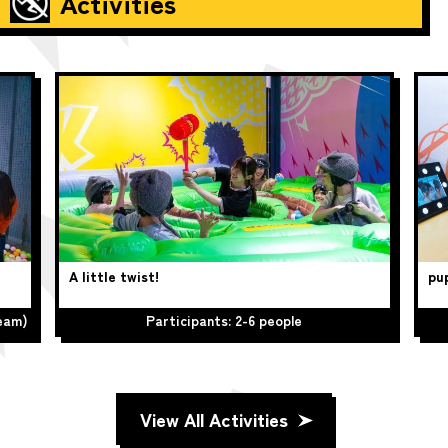
Activities
A little twist!
pup
team)
Participants: 2-6 people
View All Activities