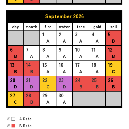
September 2026
day
month
fire
water
tree
gold
soil
1
2
3
4
5
A
A
A
A
B
6
7
8
9
10
11
12
B
A
A
A
A
A
B
13
14
15
16
17
18
19
B
B
A
A
A
A
C
20
21
22
23
24
25
26
D
D
C
D
B
B
B
27
28
29
30
C
B
A
A
※
■
…A Rate
※
■
…B Rate