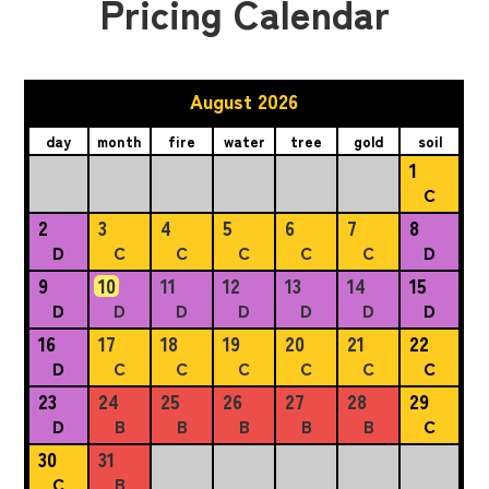
Pricing Calendar
August 2026
day
month
fire
water
tree
gold
soil
1
C
2
3
4
5
6
7
8
D
C
C
C
C
C
D
9
10
11
12
13
14
15
D
D
D
D
D
D
D
16
17
18
19
20
21
22
D
C
C
C
C
C
C
23
24
25
26
27
28
29
D
B
B
B
B
B
C
30
31
C
B