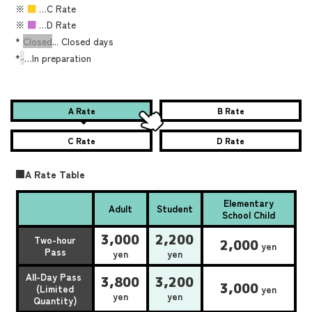
※
■
…C Rate
※
■
…D Rate
*
Closed
... Closed days
*
-
…In preparation
A Rate
B Rate
C Rate
D Rate
■A Rate Table
Elementary
Adult
Student
School Child
3,000
2,200
Two-hour
2,000
yen
Pass
yen
yen
All-Day Pass
3,800
3,200
3,000
(Limited
yen
yen
yen
Quantity)