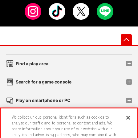
先
Find a play area
Search for a game console
Play on smartphone or PC
We collect unique personal identifiers such as cookies to
Events and Campaigns
analyze our traffic and to personalize content and ads. We
share information about your use of our website with our
analytics and advertising partners, who may combine it with