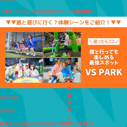
「楽天トラベル」でVS PARKのチケットを販売開始！
2026.05.10
お
知
ら
せ
数
量
2025.11.06
限
定
お知らせ
♪
誰と行っても楽しい"VS PARK"！体験シーンを紹介！
時