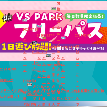
間
指
定
2026.05.11
で
ス
キ
2026.07.24
ム
ャ
2026.06.17
2024.03.09
ー
キ
ン
ズ
ャ
キ
ペ
お
2026.06.10
2026.04.13
に
ン
2026.07.17
ャ
ー
知
入
ペ
ン
キ
ン
キ
ら
【パ
場
ー
ペ
ャ
ャ
せ
2026.06.09
パ・
大
で
2024.03.09
ン
ー
ン
ン
マ
学
き
フ
ン
ペ
お
ペ
お知らせ
7/24(金)
マ
生
る！
リ
ー
知
ー
～
必
7/1(水)
必
「時
ー
ン
ら
ン
フリーパスで遊ぶと、イオンレイクタウンmoriでのお食事やお買い物
映
見】
～
見！
間
パ
2026.07.17
せ
にがお得に！
画
屋
4
事
10
指
4/13(月)
ス
『あ
【若
内
人
前
16
人
定
～
で