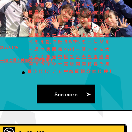
応
る
夏
フ
ア
び
ー
フ
投
の
い"VS
や
出
に
援
最
の
リ
ソ
チ
プ
リ
稿
チ
PARK"！
お
メ
働
キ
高
思
ー
ビ
ケ
超
ー
キ
ケ
体
買
ッ
く
ャ
の1
い
パ
ュ
ッ
得
パ
ャ
ッ
験
い
セ
仲
ン
日
出
ス
ー
ト」
プ
ス」
ン
ト
シ
物
ー
間
ペ
を
を
割」
で
販
ラ
WEB
ペ
を
ー
に
ジ
を
2023.01.16
ー
過
つ
実
販
売
ン」！
に
ー
販
ン
が
を
大
ン
ご
く
施
売
中
販
て
ン
売
を
お
残
募
一緒に働く仲間を大募集中！
開
そ
ろ
中
中
☆
売
販
開
開
紹
得
そ
集
催！
う！
う！
♪
♪
彡
中
売！
催！
始！
介！
に！
う！
中！
See more