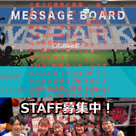
の
者
で
以
購
時
以
優
嬉
遊
星
必
い
上
入
か
上
先
し
ぶ
2023.03.25
が
見】
つ
で1
な
ら
な
入
い
と、
2026.03.10
降
夏
で
人
ら
閉
ら1
場
プ
イ
メ
2025.11.06
る
休
も
300
100
店
人
120
レ
オ
ッ
お
丘
み
快
円
円
ま
1,000
分
ゼ
ン
セ
知
お
で、
ど
適！
引
お
で
円
チ
ン
レ
ー
ら
知
君
こ
家
き！
得！
最
で
ケ
ト
イ
ジ
せ
ら
と
行
族
「は
WEB
長
遊
ッ
が
ク
ボ
せ
ま
く？
で
し
前
5
べ
ト」
そ
「楽
タ
ー
2023.03.25
た
VS
は
ゃ
売
時
る
「時
の
天
誰
ウ
ド
出
PARK
し
げ
り
間
「大
間
場
ト
と
ン
に
メッセージボードにみんなの思い出メッセージを残そう！
会
で
ゃ
る
120
遊
学
指
で
ラ
行
mori
み
い
笑
げ
サ
分
び
生
定
も
ベ
っ
で
ん
た
い
る
マ
チ
放
限
優
ら
ル」
て
の
な
2023.01.16
い。』
ハ
「VS
ー！
ケ
題！
定！
先
え
で
も
お
の
×VS
ジ
PARK」
夏
ッ
「夜
グ
入
る！
VS
楽
食
思
一
PARK
け
で
の
ト
遊
ル
場
SNS
PARK
し
事
い
緒