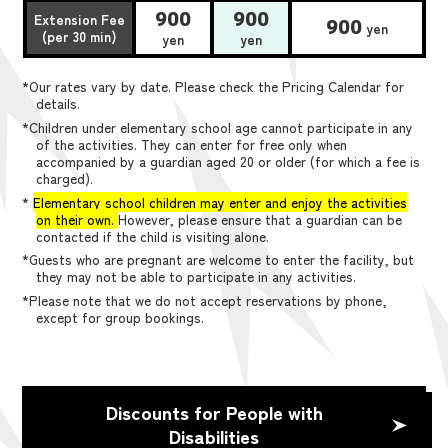
900
900
Extension Fee
900
yen
(per 30 min)
yen
yen
*Our rates vary by date. Please check the Pricing Calendar for
details.
*Children under elementary school age cannot participate in any
of the activities. They can enter for free only when
accompanied by a guardian aged 20 or older (for which a fee is
charged).
*
Elementary school children may enter and enjoy the activities
on their own.
However, please ensure that a guardian can be
contacted if the child is visiting alone.
*Guests who are pregnant are welcome to enter the facility, but
they may not be able to participate in any activities.
*Please note that we do not accept reservations by phone,
except for group bookings.
Discounts for People with
Disabilities