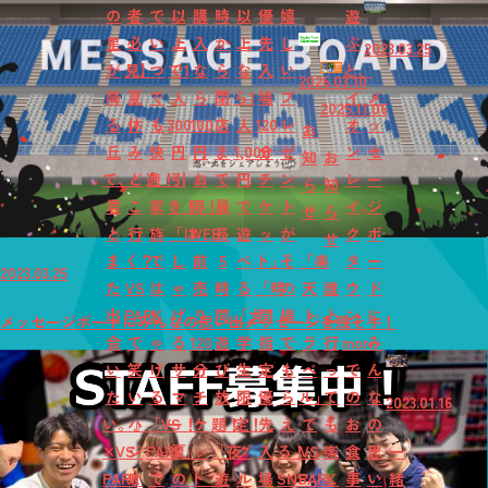
の
者
で
以
購
時
以
優
嬉
遊
星
必
い
上
入
か
上
先
し
ぶ
2023.03.25
が
見】
つ
で1
な
ら
な
入
い
と、
2026.03.10
降
夏
で
人
ら
閉
ら1
場
プ
イ
メ
2025.11.06
る
休
も
300
100
店
人
120
レ
オ
ッ
お
丘
み
快
円
円
ま
1,000
分
ゼ
ン
セ
知
お
で、
ど
適！
引
お
で
円
チ
ン
レ
ー
ら
知
君
こ
家
き！
得！
最
で
ケ
ト
イ
ジ
せ
ら
と
行
族
「は
WEB
長
遊
ッ
が
ク
ボ
せ
ま
く？
で
し
前
5
べ
ト」
そ
「楽
タ
ー
2023.03.25
た
VS
は
ゃ
売
時
る
「時
の
天
誰
ウ
ド
出
PARK
し
げ
り
間
「大
間
場
ト
と
ン
に
メッセージボードにみんなの思い出メッセージを残そう！
会
で
ゃ
る
120
遊
学
指
で
ラ
行
mori
み
い
笑
げ
サ
分
び
生
定
も
ベ
っ
で
ん
た
い
る
マ
チ
放
限
優
ら
ル」
て
の
な
2023.01.16
い。』
ハ
「VS
ー！
ケ
題！
定！
先
え
で
も
お
の
×VS
ジ
PARK」
夏
ッ
「夜
グ
入
る！
VS
楽
食
思
一
PARK
け
で
の
ト
遊
ル
場
SNS
PARK
し
事
い
緒