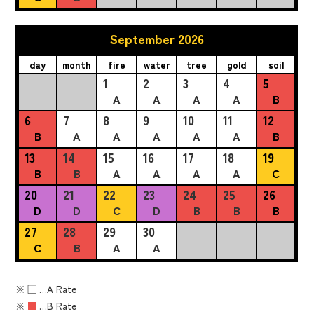
September 2026
day
month
fire
water
tree
gold
soil
1
2
3
4
5
A
A
A
A
B
6
7
8
9
10
11
12
B
A
A
A
A
A
B
13
14
15
16
17
18
19
B
B
A
A
A
A
C
20
21
22
23
24
25
26
D
D
C
D
B
B
B
27
28
29
30
C
B
A
A
※
■
…A Rate
※
■
…B Rate