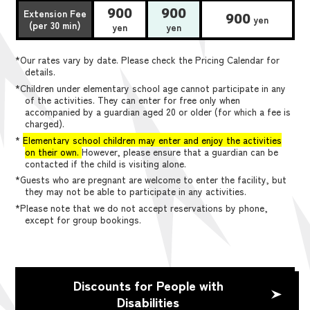
900
900
Extension Fee
900
yen
(per 30 min)
yen
yen
*Our rates vary by date. Please check the Pricing Calendar for
details.
*Children under elementary school age cannot participate in any
of the activities. They can enter for free only when
accompanied by a guardian aged 20 or older (for which a fee is
charged).
*
Elementary school children may enter and enjoy the activities
on their own.
However, please ensure that a guardian can be
contacted if the child is visiting alone.
*Guests who are pregnant are welcome to enter the facility, but
they may not be able to participate in any activities.
*Please note that we do not accept reservations by phone,
except for group bookings.
Discounts for People with
Disabilities