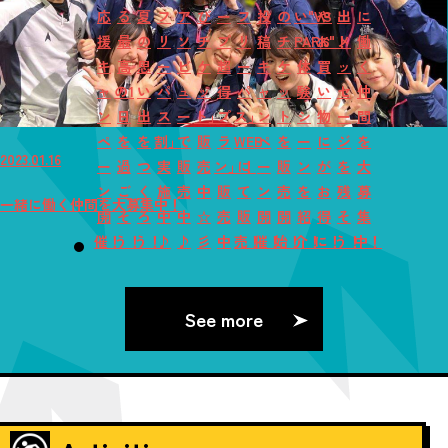
応
る
夏
フ
ア
び
ー
フ
投
の
い"VS
や
出
に
援
最
の
リ
ソ
チ
プ
リ
稿
チ
PARK"！
お
メ
働
キ
高
思
ー
ビ
ケ
超
ー
キ
ケ
体
買
ッ
く
ャ
の1
い
パ
ュ
ッ
得
パ
ャ
ッ
験
い
セ
仲
ン
日
出
ス
ー
ト」
プ
ス」
ン
ト
シ
物
ー
間
ペ
を
を
割」
で
販
ラ
WEB
ペ
を
ー
に
ジ
を
2023.01.16
ー
過
つ
実
販
売
ン」！
に
ー
販
ン
が
を
大
ン
ご
く
施
売
中
販
て
ン
売
を
お
残
募
一緒に働く仲間を大募集中！
開
そ
ろ
中
中
☆
売
販
開
開
紹
得
そ
集
催！
う！
う！
♪
♪
彡
中
売！
催！
始！
介！
に！
う！
中！
See more