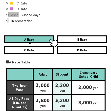
※
■
…C Rate
※
■
…D Rate
*
Closed
... Closed days
*
-
…In preparation
A Rate
B Rate
C Rate
D Rate
■A Rate Table
Elementary
Adult
Student
School Child
3,000
2,200
Two-hour
2,000
yen
Pass
yen
yen
All-Day Pass
3,800
3,200
3,000
(Limited
yen
yen
yen
Quantity)