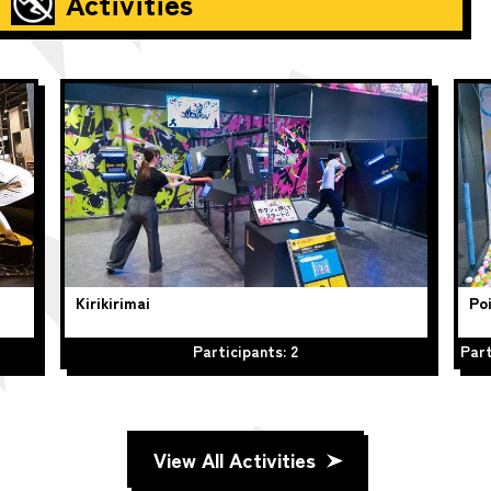
Activities
Kirikirimai
Poi
Participants: 2
Part
View All Activities