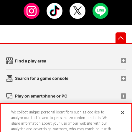
先
Find a play area
Search for a game console
Play on smartphone or PC
We collect unique personal identifiers such as cookies to
Events and Campaigns
analyze our traffic and to personalize content and ads. We
share information about your use of our website with our
analytics and advertising partners, who may combine it with