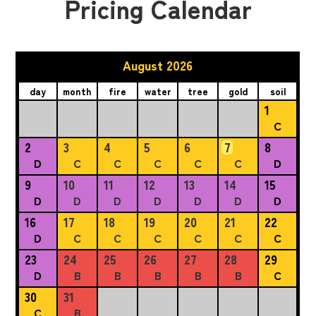
Pricing Calendar
August 2026
day
month
fire
water
tree
gold
soil
1
C
2
3
4
5
6
7
8
D
C
C
C
C
C
D
9
10
11
12
13
14
15
D
D
D
D
D
D
D
16
17
18
19
20
21
22
D
C
C
C
C
C
C
23
24
25
26
27
28
29
D
B
B
B
B
B
C
30
31
C
B