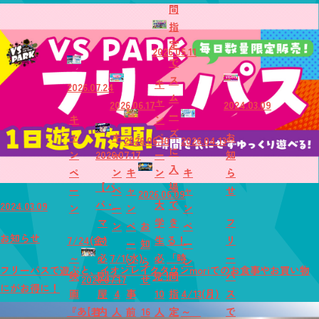
間
指
定
2026.05.11
で
ス
キ
2026.07.24
ム
ャ
2026.06.17
2024.03.09
ー
キ
ン
ズ
ャ
キ
ペ
お
2026.06.10
2026.04.13
に
ン
2026.07.17
ャ
ー
知
入
ペ
ン
キ
ン
キ
ら
【パ
場
ー
ペ
ャ
ャ
せ
2026.06.09
パ・
大
で
2024.03.09
ン
ー
ン
ン
マ
学
き
フ
ン
ペ
お
ペ
お知らせ
7/24(金)
マ
生
る！
リ
ー
知
ー
～
必
7/1(水)
必
「時
ー
ン
ら
ン
フリーパスで遊ぶと、イオンレイクタウンmoriでのお食事やお買い物
映
見】
～
見！
間
パ
2026.07.17
せ
にがお得に！
画
屋
4
事
10
指
4/13(月)
ス
『あ
【若
内
人
前
16
人
定
～
で