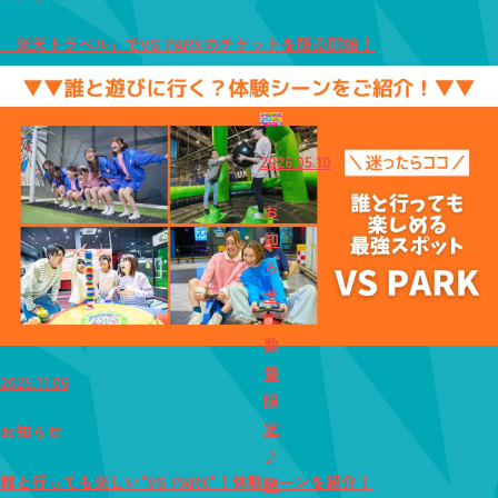
「楽天トラベル」でVS PARKのチケットを販売開始！
2026.05.10
お
知
ら
せ
数
量
2025.11.06
限
定
お知らせ
♪
誰と行っても楽しい"VS PARK"！体験シーンを紹介！
時