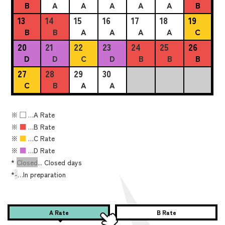
B
A
A
A
A
A
B
13
14
15
16
17
18
19
B
B
A
A
A
A
C
20
21
22
23
24
25
26
D
D
C
D
B
B
B
27
28
29
30
C
B
A
A
※
■
…A Rate
※
■
…B Rate
※
■
…C Rate
※
■
…D Rate
*
Closed
... Closed days
*
-
…In preparation
A Rate
B Rate