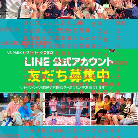
ら
知
お
2022.09.15
君
こ
家
き！
び
ケ
遊
ト
て
お
せ
ら
知
と
行
族
「は
パ
ッ
べ
が
も
得
★VS
せ
ら
2023.09.26
ま
く？
で
し
ッ
ト」
る
そ
「楽
阪
な
PARK
せ
2023.01.15
た
VS
は
ゃ
ク」
「時
「大
の
天
南
誰
フ
セ
お
出
PARK
し
げ
ア
間
学
場
ト
大
と
夕
リ
ブ
知
一緒に働く仲間を大募集中！
会
で
ゃ
る
ソ
指
生
で
ラ
生
行
方
ー
ン
ら
い
笑
げ
サ
ビ
定
限
も
ベ
は
っ
か
パ
パ
せ
た
い
る
マ
ュ
優
定！
ら
ル」
お
て
ら
ス
ー
2023.01.15
い。』
ハ
「VS
ー！
ー
先
グ
え
で
得！
も
お
で
女
ク
×VS
ジ
PARK」
夏
と
入
ル
る！
VS
120
楽
得
「VS
性
一
天
PARK
け
で
の
楽
場
ー
SNS
PARK
分
し
に
PARK」
用
緒
美
応
る
夏
フ
天
フ
プ
投
の
料
い"VS
遊
を1
更
に
店
援
最
の
リ
ト
リ
超
稿
チ
金
PARK"！
べ
日
衣
働
LINE
キ
高
思
ー
ラ
ー
得
キ
ケ
が
体
る
中
室
く
お
ャ
の1
い
パ
ベ
パ
プ
ャ
ッ
い
験
♪「夕
楽
設
仲
友
ン
日
出
ス
ル
ス」
ラ
ン
ト
つ
シ
得」
し
置
間
だ
ペ
を
を
割」
で
WEB
ン」
ペ
を
で
ー
プ
ん
の
を
ち
2022.09.15
ー
過
つ
実
販
に
販
ー
販
も
ン
ラ
じ
お
大
募