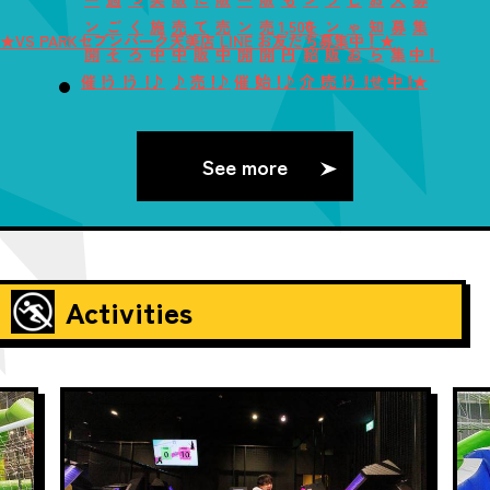
ン
ご
く
施
売
て
売
ン
売
1,500
を
ン
ゃ
知
募
集
★VS PARKセブンパーク天美店 LINE お友だち募集中！★
開
そ
ろ
中
中
販
中
開
開
円
紹
販
お
ら
集
中！
催！
う！
う！
♪
♪
売！
♪
催！
始！
♪
介！
売！
う！
せ
中！
★
See more
Activities