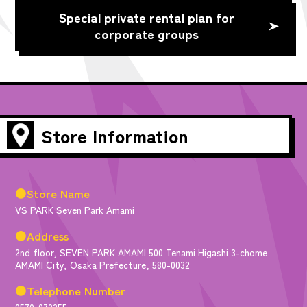
Special private rental plan for
corporate groups
Store Information
●Store Name
VS PARK Seven Park Amami
●Address
2nd floor, SEVEN PARK AMAMI 500 Tenami Higashi 3-chome
AMAMI City, Osaka Prefecture, 580-0032
●Telephone Number
0570-072255