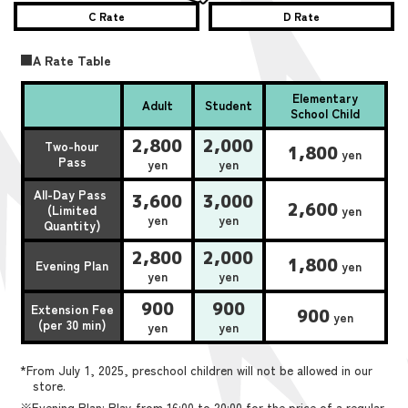
C Rate
D Rate
■A Rate Table
Elementary
Adult
Student
School Child
2,800
2,000
Two-hour
1,800
yen
Pass
yen
yen
All-Day Pass
3,600
3,000
2,600
(Limited
yen
yen
yen
Quantity)
2,800
2,000
1,800
Evening Plan
yen
yen
yen
900
900
Extension Fee
900
yen
(per 30 min)
yen
yen
*From July 1, 2025, preschool children will not be allowed in our
store.
※Evening Plan: Play from 16:00 to 20:00 for the price of a regular