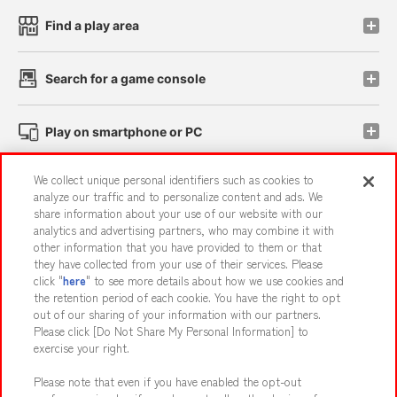
Find a play area
Search for a game console
Play on smartphone or PC
We collect unique personal identifiers such as cookies to
Events and Campaigns
analyze our traffic and to personalize content and ads. We
share information about your use of our website with our
analytics and advertising partners, who may combine it with
other information that you have provided to them or that
they have collected from your use of their services. Please
Affiliate
Sustainability
site policy
privacy policy
click "
here
" to see more details about how we use cookies and
the retention period of each cookie. You have the right to opt
Web accessibility policy and verification results
out of our sharing of your information with our partners.
Together with our business partners
About the provision of food
Please click [Do Not Share My Personal Information] to
exercise your right.
Customer Harassment Response Policy
Please note that even if you have enabled the opt-out
Frequently Asked Questions / Inquiries