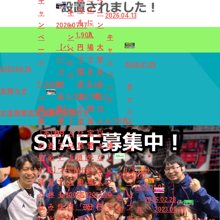
キ
ペ
で
ズ
ャ
キ
ー
2026.04.13
も
に
ン
2026.07.17
ャ
ン
1,900
入
ペ
ン
キ
【パ
円
場
大
ー
ペ
ャ
パ・
で
で
学
ン
ー
ン
2026.01.25
2023.09.26
マ
閉
き
生
ン
ペ
7/24(金)
マ
店
る！
必
ー
キ
お知らせ
～
必
7/1(水)
ま
「時
見！
ン
ャ
映
見】
～
で
間
10
2026.07.17
ン
女性用更衣室設置のお知らせ
画
屋
4
遊
指
人
4/13(月)
ペ
『あ
【若
内
人
び
定
以
～
ー
の
者
で
以
放
優
上
嬉
ン
星
必
い
上
題！
先
な
し
が
見】
つ
で1
WEB
入
ら1
い
1/31(土)
2026.03.10
降
夏
で
人
限
場
人
プ
～
2025.11.06
る
休
も
300
定
120
1,000
レ
い
お
2025.02.28
丘
み
快
円
「夜
分
円
ゼ
つ
知
お
2023.09.26
で、
ど
適！
引
遊
チ
で
ン
来