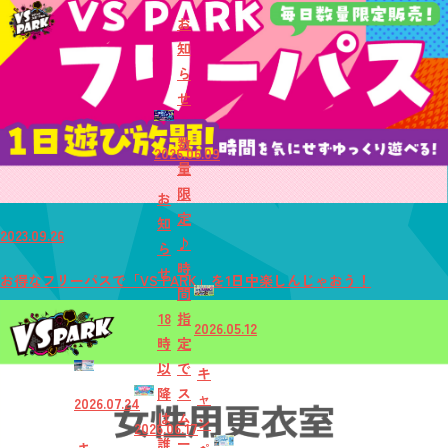
お
知
ら
せ
数
2026.06.09
量
限
お
定
知
2023.09.26
♪
ら
時
せ
お得なフリーパスで「VS PARK」を1日中楽しんじゃおう！
間
18
指
2026.05.12
時
定
以
で
キ
降
ス
ャ
2026.07.24
は
ム
ン
2026.06.17
誰
ー