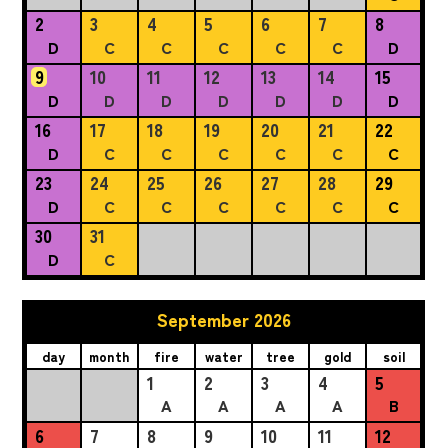
2
3
4
5
6
7
8
D
C
C
C
C
C
D
9
10
11
12
13
14
15
D
D
D
D
D
D
D
16
17
18
19
20
21
22
D
C
C
C
C
C
C
23
24
25
26
27
28
29
D
C
C
C
C
C
C
30
31
D
C
September 2026
day
month
fire
water
tree
gold
soil
1
2
3
4
5
A
A
A
A
B
6
7
8
9
10
11
12