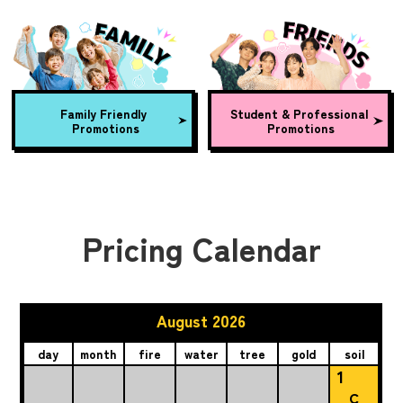
Family Friendly
Student & Professional
Promotions
Promotions
Pricing Calendar
August 2026
day
month
fire
water
tree
gold
soil
1
C