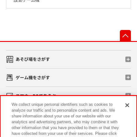
先
あそび場をさがす
ゲーム機をさがす
スマホ・PCであそぶ
We collect unique personal identifiers such as cookies to
analyze our traffic and to personalize content and ads. We
イベント・キャンペーン
share information about your use of our website with our
analytics and advertising partners, who may combine it with
other information that you have provided to them or that they
have collected from your use of their services. Please click