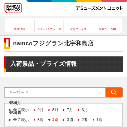
店舗情報
イベント&ニュース
入荷プライズ
設置ゲーム機
namcoフジグラン北宇和島店
入荷景品・プライズ情報
登場月
全て表示
9月
8月
7月
6月
登場週
全て表示
5週
4週
3週
2週
1週