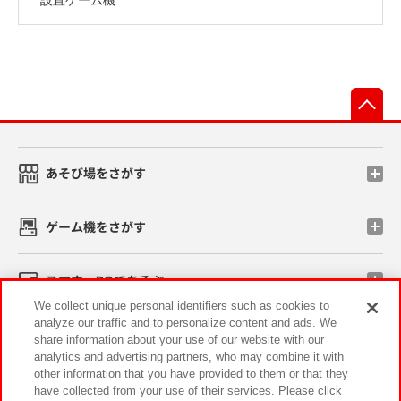
先
あそび場をさがす
ゲーム機をさがす
スマホ・PCであそぶ
We collect unique personal identifiers such as cookies to
analyze our traffic and to personalize content and ads. We
イベント・キャンペーン
share information about your use of our website with our
analytics and advertising partners, who may combine it with
other information that you have provided to them or that they
have collected from your use of their services. Please click