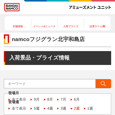
店舗情報
イベント&ニュース
入荷プライズ
設置ゲーム機
namcoフジグラン北宇和島店
入荷景品・プライズ情報
登場月
全て表示
9月
8月
7月
6月
登場週
全て表示
5週
4週
3週
2週
1週