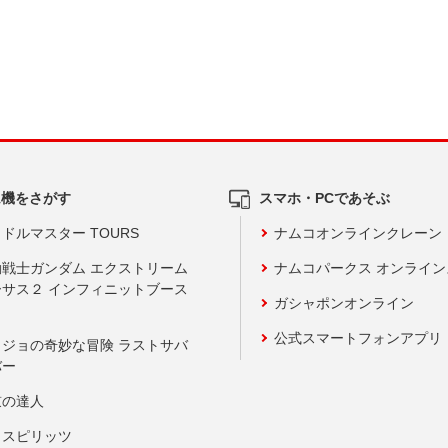
ム機をさがす
スマホ・PCであそぶ
ドルマスター TOURS
ナムコオンラインクレーン
動戦士ガンダム エクストリーム
ナムコパークス オンライ
ーサス２ インフィニットブース
ガシャポンオンライン
公式スマートフォンアプリ
ョジョの奇妙な冒険 ラストサバ
バー
鼓の達人
りスピリッツ