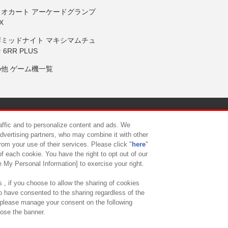
リオカート アーケードグランプ
X
岸ミッドナイト マキシマムチュ
 6RR PLUS
の他 ゲーム機一覧
サイトポリシー
プライバシーポリシー
ウェブアクセシビリティ方
raffic and to personalize content and ads. We
advertising partners, who may combine it with other
rom your use of their services. Please click "
here
"
供について
カスタマーハラスメント対応方針
よくあるご質問・
f each cookie. You have the right to opt out of our
e My Personal Information] to exercise your right.
 , if you choose to allow the sharing of cookies
to have consented to the sharing regardless of the
, please manage your consent on the following
lose the banner.
ndai Namco Amusement Lab Inc.
©Bandai Namco Experience Inc.
©HANAY