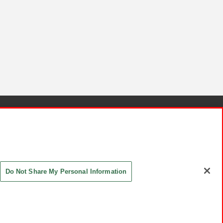
針と検証結果
お取引先さまとともに
お問い合わせ
Do Not Share My Personal Information
ASHIKI Co., Ltd. All Rights Reserved.