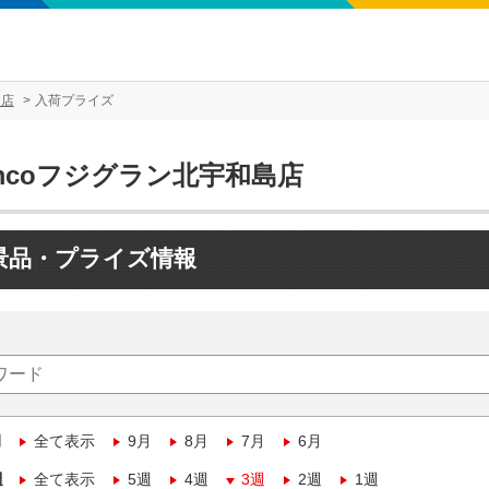
島店
入荷プライズ
mcoフジグラン北宇和島店
景品・プライズ情報
月
全て表示
9月
8月
7月
6月
週
全て表示
5週
4週
3週
2週
1週