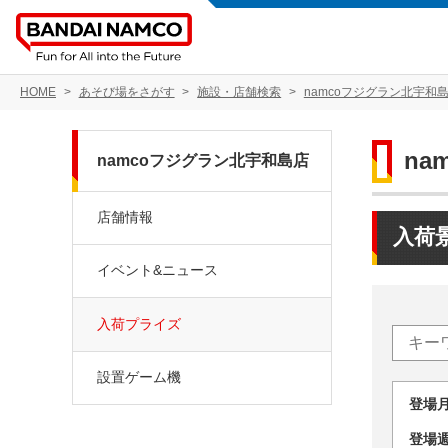
HOME
あそび場をさがす
施設・店舗検索
namcoフジグラン北宇和
na
namcoフジグラン北宇和島店
店舗情報
入荷
イベント&ニュース
入荷プライズ
設置ゲーム機
登場
登場