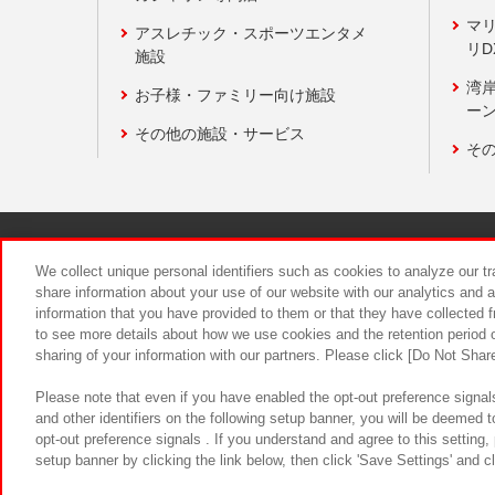
マ
アスレチック・スポーツエンタメ
リD
施設
湾
お子様・ファミリー向け施設
ーン
その他の施設・サービス
そ
関連会社
サステナビリティ
We collect unique personal identifiers such as cookies to analyze our t
share information about your use of our website with our analytics and 
information that you have provided to them or that they have collected f
食品のご提
to see more details about how we use cookies and the retention period o
sharing of your information with our partners. Please click [Do Not Shar
Please note that even if you have enabled the opt-out preference signals
and other identifiers on the following setup banner, you will be deemed 
opt-out preference signals . If you understand and agree to this setting
setup banner by clicking the link below, then click 'Save Settings' and c
©Bandai Namco Amusement Inc.
©Ba