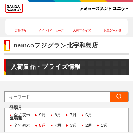
店舗情報
イベント&ニュース
入荷プライズ
設置ゲーム機
namcoフジグラン北宇和島店
入荷景品・プライズ情報
登場月
全て表示
9月
8月
7月
6月
登場週
全て表示
5週
4週
3週
2週
1週