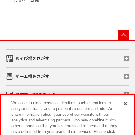
先
あそび場をさがす
ゲーム機をさがす
スマホ・PCであそぶ
We collect unique personal identifiers such as cookies to
analyze our traffic and to personalize content and ads. We
イベント・キャンペーン
share information about your use of our website with our
analytics and advertising partners, who may combine it with
other information that you have provided to them or that they
have collected from your use of their services. Please click