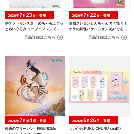
7
23
7
22
2026年
月
日～登場
2026年
月
日～登場
ポケットモンスター めちゃもふぐっ
映画クレヨンしんちゃん 奇々怪々！
とぬいぐるみ イーブイフレンズ～イ
オラの妖怪バケ～ション ぬいぐるみ
ーブイ～おひるねver.
巾着
7
4
6
26
2026年
月第
週～登場
2026年
月
日～登場
葬送のフリーレン FIGURIZMα
ちいかわ PUKU CHURU seal①