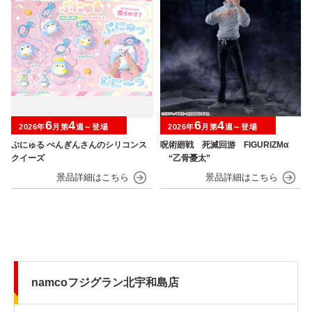
6
4
6
4
2026年
月第
週～登場
2026年
月第
週～登場
ぷにゅる ぺんぎんさんのシリコンス
呪術廻戦 死滅回游 FIGURIZMα
クイーズ
“乙骨憂太”
namcoフジグラン北宇和島店