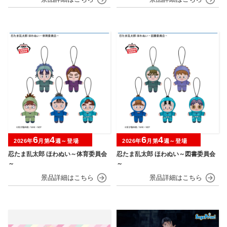
6
4
6
4
2026年
月第
週～登場
2026年
月第
週～登場
忍たま乱太郎 ほわぬい～体育委員会
忍たま乱太郎 ほわぬい～図書委員会
～
～