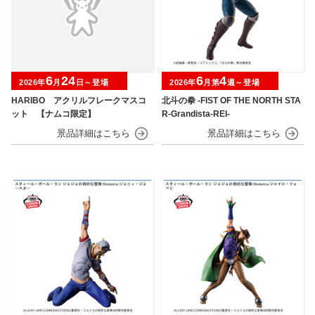
6
24
6
4
2026年
月
日～登場
2026年
月第
週～登場
HARIBO アクリルフレークマスコ
北斗の拳 -FIST OF THE NORTH STA
ット 【ナムコ限定】
R-Grandista-REI-