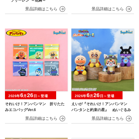
“フリーレン”～花舞～
6
26
6
26
2026年
月
日～登場
2026年
月
日～登場
それいけ！アンパンマン 折りたた
えいが『それいけ！アンパンマン
みエコバッグVer.6
パンタンと約束の星』 ぬいぐるみ