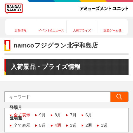
店舗情報
イベント&ニュース
入荷プライズ
設置ゲーム機
namcoフジグラン北宇和島店
入荷景品・プライズ情報
登場月
全て表示
9月
8月
7月
6月
登場週
全て表示
5週
4週
3週
2週
1週