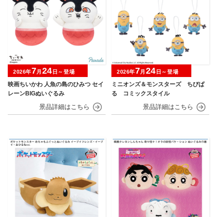
7
24
7
24
2026年
月
日～登場
2026年
月
日～登場
映画ちいかわ 人魚の島のひみつ セイ
ミニオンズ＆モンスターズ ちびぱ
レーンBIGぬいぐるみ
る コミックスタイル