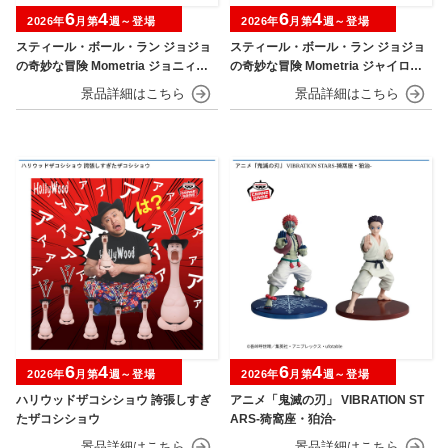
6
4
6
4
2026年
月第
週～登場
2026年
月第
週～登場
スティール・ボール・ラン ジョジョ
スティール・ボール・ラン ジョジョ
の奇妙な冒険 Mometria ジョニィ・
の奇妙な冒険 Mometria ジャイロ・
ジョースター
ツェペリ
6
4
6
4
2026年
月第
週～登場
2026年
月第
週～登場
ハリウッドザコシショウ 誇張しすぎ
アニメ「鬼滅の刃」 VIBRATION ST
たザコシショウ
ARS-猗窩座・狛治-