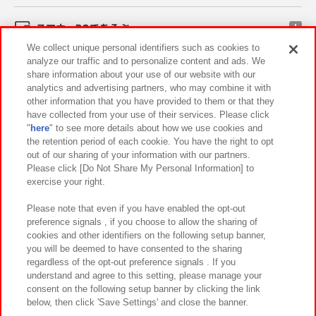
スマホ・PCであそぶ
We collect unique personal identifiers such as cookies to
analyze our traffic and to personalize content and ads. We
イベント・キャンペーン
share information about your use of our website with our
analytics and advertising partners, who may combine it with
other information that you have provided to them or that they
have collected from your use of their services. Please click
"
here
" to see more details about how we use cookies and
関連会社
サステナビリティ
サイトポリシー
the retention period of each cookie. You have the right to opt
out of our sharing of your information with our partners.
プライバシーポリシー
ウェブアクセシビリティ方針と検証結果
Please click [Do Not Share My Personal Information] to
exercise your right.
お取引先さまとともに
食品のご提供について
カスタマーハラスメント対応方針
よくあるご質問・お問い合わせ
Please note that even if you have enabled the opt-out
preference signals , if you choose to allow the sharing of
cookies and other identifiers on the following setup banner,
you will be deemed to have consented to the sharing
regardless of the opt-out preference signals . If you
understand and agree to this setting, please manage your
consent on the following setup banner by clicking the link
below, then click 'Save Settings' and close the banner.
©Bandai Namco Amusement Inc.