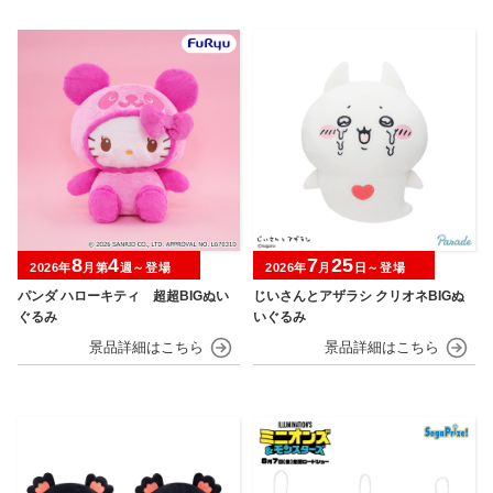
8
4
7
25
2026年
月第
週～登場
2026年
月
日～登場
パンダ ハローキティ 超超BIGぬい
じいさんとアザラシ クリオネBIGぬ
ぐるみ
いぐるみ