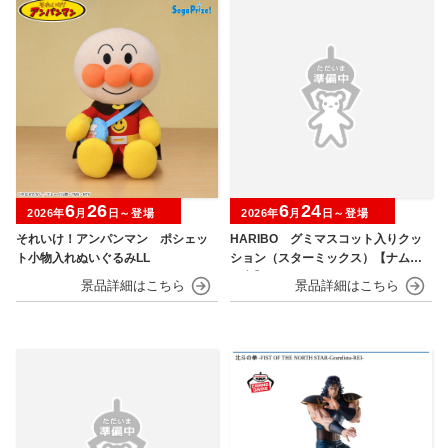
6
26
6
24
2026年
月
日～登場
2026年
月
日～登場
それいけ！アンパンマン ポシェッ
HARIBO グミマスコット入りクッ
ト小物入れぬいぐるみLL
ション（スターミックス）【ナムコ
限定】