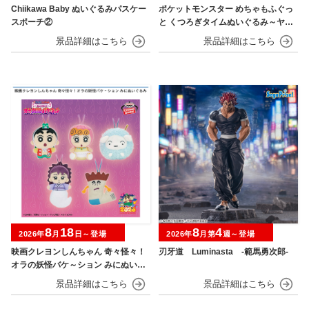
Chiikawa Baby ぬいぐるみパスケー
ポケットモンスター めちゃもふぐっ
スポーチ②
と くつろぎタイムぬいぐるみ～ヤド
ン～
8
18
8
4
2026年
月
日～登場
2026年
月第
週～登場
映画クレヨンしんちゃん 奇々怪々！
刃牙道 Luminasta ‐範馬勇次郎‐
オラの妖怪バケ～ション みにぬいぐ
るみ