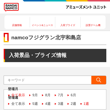
店舗情報
イベント&ニュース
入荷プライズ
設置ゲーム機
namcoフジグラン北宇和島店
入荷景品・プライズ情報
登場月
全て表示
9月
8月
7月
6月
登場週
全て表示
5週
4週
3週
2週
1週