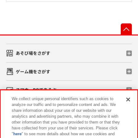
先
あそび場をさがす
ゲーム機をさがす
スマホ・PCであそぶ
We collect unique personal identifiers such as cookies to
analyze our traffic and to personalize content and ads. We
イベント・キャンペーン
share information about your use of our website with our
analytics and advertising partners, who may combine it with
other information that you have provided to them or that they
have collected from your use of their services. Please click
"
here
" to see more details about how we use cookies and
関連会社
サステナビリティ
サイトポリシー