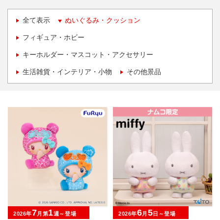
全て表示
ぬいぐるみ・クッション
フィギュア・ホビー
キーホルダー・マスコット・アクセサリー
生活雑貨・インテリア・小物
その他景品
7
1
6
5
2026年
月第
週～登場
2026年
月
日～登場