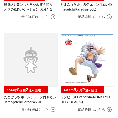
映画クレヨンしんちゃん 奇々怪々！
たまごっち ボールチェーン付ぬいTa
オラの妖怪バケ～ション おおきなSO
magotchi Paradise vol.3
FVIMATES～野原しんのすけ～
8
2
8
2
2026年
月第
週～登場
2026年
月第
週～登場
たまごっち ボールチェーン付きぬい
ワンピース Grandista-MONKEY.D.L
Tamagotchi Paradise2-R
UFFY GEAR5-Ⅲ