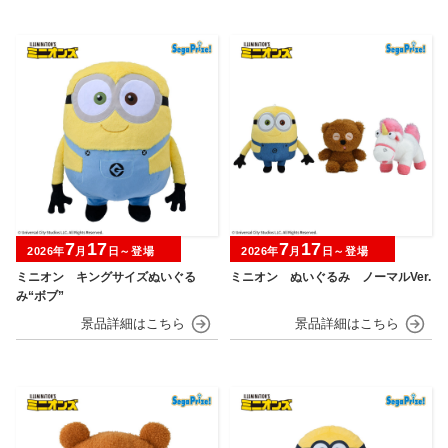
7
17
7
17
2026年
月
日～登場
2026年
月
日～登場
ミニオン キングサイズぬいぐる
ミニオン ぬいぐるみ ノーマルVer.
み“ボブ”