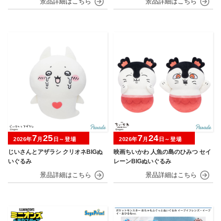
7
25
7
24
2026年
月
日～登場
2026年
月
日～登場
じいさんとアザラシ クリオネBIGぬ
映画ちいかわ 人魚の島のひみつ セイ
いぐるみ
レーンBIGぬいぐるみ