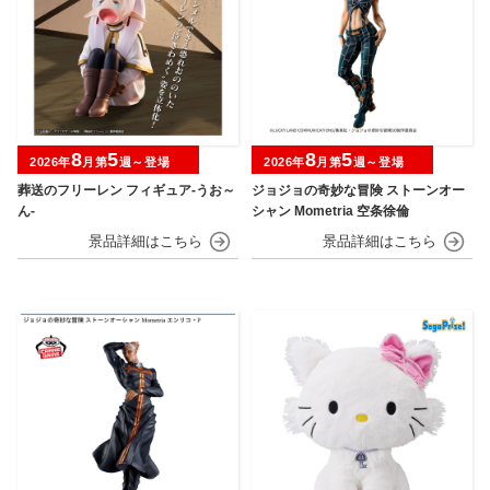
8
5
8
5
2026年
月第
週～登場
2026年
月第
週～登場
葬送のフリーレン フィギュア-うお～
ジョジョの奇妙な冒険 ストーンオー
ん-
シャン Mometria 空条徐倫