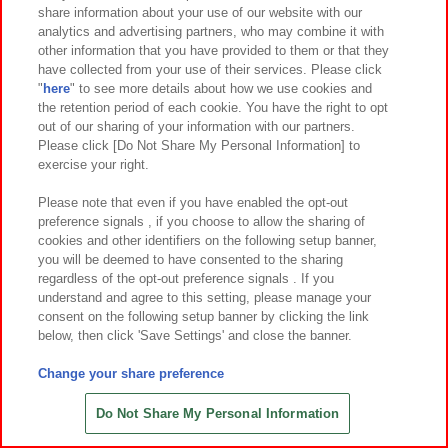
share information about your use of our website with our
7
3
7
13
2026年
月第
週～登場
2026年
月
日～登場
analytics and advertising partners, who may combine it with
other information that you have provided to them or that they
ハローキティ トコナツ日焼けドール
べいびｰあにまるずぬいぐるみ超MEG
have collected from your use of their services. Please click
GJ
A ver.2
"
here
" to see more details about how we use cookies and
the retention period of each cookie. You have the right to opt
out of our sharing of your information with our partners.
Please click [Do Not Share My Personal Information] to
exercise your right.
Please note that even if you have enabled the opt-out
preference signals , if you choose to allow the sharing of
cookies and other identifiers on the following setup banner,
you will be deemed to have consented to the sharing
regardless of the opt-out preference signals . If you
understand and agree to this setting, please manage your
consent on the following setup banner by clicking the link
below, then click 'Save Settings' and close the banner.
Change your share preference
7
10
7
10
2026年
月
日～登場
2026年
月
日～登場
ミニオン 寝そべり LLぬいぐるみ‐
くまのプーさん スーパーギガザッ
Do Not Share My Personal Information
ティム‐
カもちもちクッション