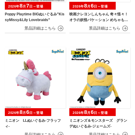
8
7
8
6
2026年
月
日～登場
2026年
月
日～登場
Poppy Playtime BIGぬいぐるみ”Kis
映画クレヨンしんちゃん 奇々怪々！
syMissy&Lily Lovebraids”
オラの妖怪バケ～ション めちゃもふ
ぐっとぬいぐるみ～おすわりポーズ
のシロ～
8
6
8
6
2026年
月
日～登場
2026年
月
日～登場
ミニオン LLぬいぐるみ‐フラッフ
ミニオンズ＆モンスターズ グラン
ィ‐
デぬいぐるみ‐ジェームズ‐