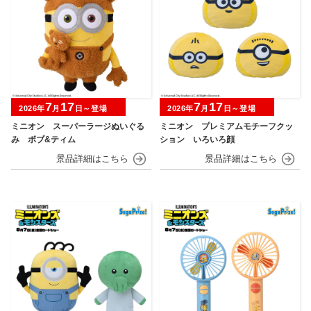
7
17
7
17
2026年
月
日～登場
2026年
月
日～登場
ミニオン スーパーラージぬいぐる
ミニオン プレミアムモチーフクッ
み ボブ&ティム
ション いろいろ顔