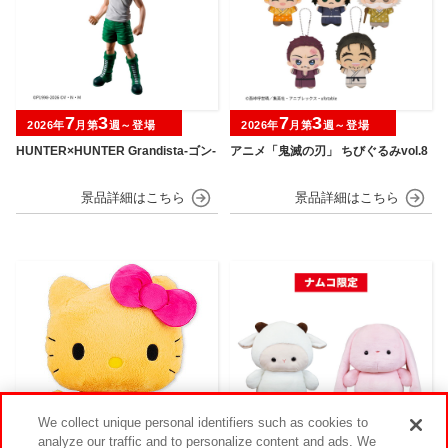
7
3
7
3
2026年
月第
週～登場
2026年
月第
週～登場
HUNTER×HUNTER Grandista-ゴン-
アニメ「鬼滅の刃」 ちびぐるみvol.8
We collect unique personal identifiers such as cookies to
analyze our traffic and to personalize content and ads. We