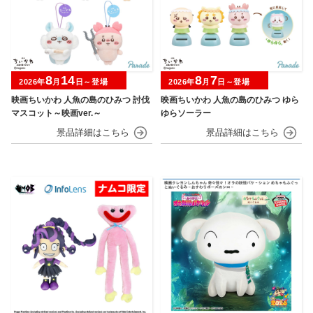
8
14
8
7
2026年
月
日～登場
2026年
月
日～登場
映画ちいかわ 人魚の島のひみつ 討伐
映画ちいかわ 人魚の島のひみつ ゆら
マスコット～映画ver.～
ゆらソーラー