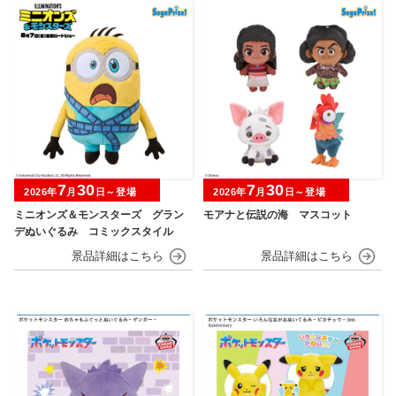
7
30
7
30
2026年
月
日～登場
2026年
月
日～登場
ミニオンズ＆モンスターズ グラン
モアナと伝説の海 マスコット
デぬいぐるみ コミックスタイル