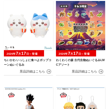
7
17
7
17
2026年
月
日～登場
2026年
月
日～登場
ちいかわ いっしょに食べよポップコ
わくわくの森 古代生物ぬいぐるみLM
ーンぬいぐるみ
Cアソート