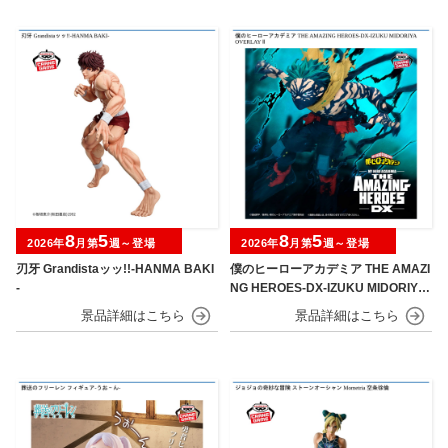
8
5
8
5
2026年
月第
週～登場
2026年
月第
週～登場
刃牙 Grandistaッッ!!-HANMA BAKI
僕のヒーローアカデミア THE AMAZI
-
NG HEROES-DX-IZUKU MIDORIYA
OVERLAY Ⅱ