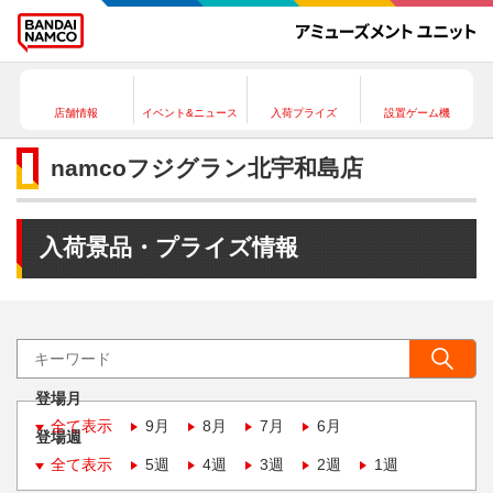
店舗情報
イベント&ニュース
入荷プライズ
設置ゲーム機
namcoフジグラン北宇和島店
入荷景品・プライズ情報
登場月
全て表示
9月
8月
7月
6月
登場週
全て表示
5週
4週
3週
2週
1週