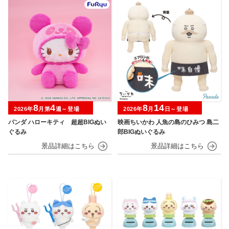
8
4
8
14
2026年
月第
週～登場
2026年
月
日～登場
パンダ ハローキティ 超超BIGぬい
映画ちいかわ 人魚の島のひみつ 島二
ぐるみ
郎BIGぬいぐるみ