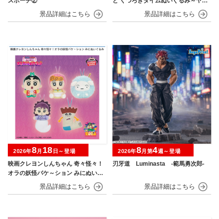
スポーチ②
と くつろぎタイムぬいぐるみ～ヤド
ン～
8
18
8
4
2026年
月
日～登場
2026年
月第
週～登場
映画クレヨンしんちゃん 奇々怪々！
刃牙道 Luminasta ‐範馬勇次郎‐
オラの妖怪バケ～ション みにぬいぐ
るみ