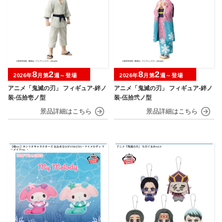
8
2
8
2
2026年
月第
週～登場
2026年
月第
週～登場
アニメ「鬼滅の刃」 フィギュア-絆ノ
アニメ「鬼滅の刃」 フィギュア-絆ノ
装-伍拾壱ノ型
装-伍拾弐ノ型