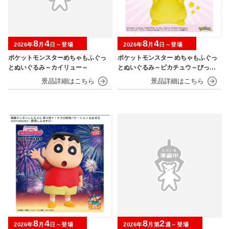
8
4
8
4
2026年
月
日～登場
2026年
月
日～登場
ポケットモンスターめちゃもふぐっ
ポケットモンスター めちゃもふぐっ
とぬいぐるみ～カイリュー～
とぬいぐるみ～ピカチュウ～びっく
りver.
8
4
8
2
2026年
月
日～登場
2026年
月第
週～登場