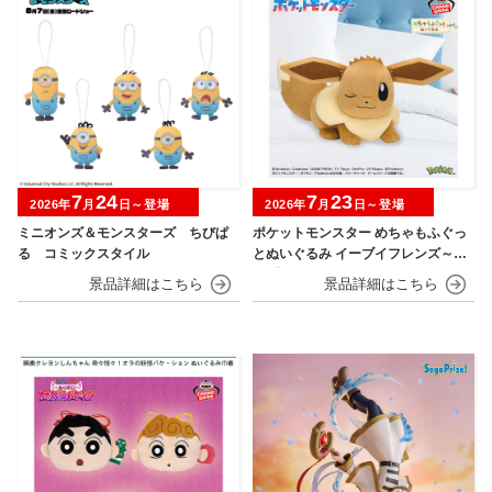
7
24
7
23
2026年
月
日～登場
2026年
月
日～登場
ミニオンズ＆モンスターズ ちびぱ
ポケットモンスター めちゃもふぐっ
る コミックスタイル
とぬいぐるみ イーブイフレンズ～イ
ーブイ～おひるねver.