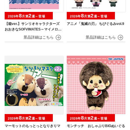
8
2
8
2
2026年
月第
週～登場
2026年
月第
週～登場
【箱ver.】サンリオキャラクターズ
アニメ「鬼滅の刃」 ちびぐるみvol.9
おおきなSOFVIMATES～マイメロデ
ィ マーメイドver. ～
8
2
8
2
2026年
月第
週～登場
2026年
月第
週～登場
マーモットのもっとっとなりきりマ
モンチッチ おしゃぶりBIGぬいぐる