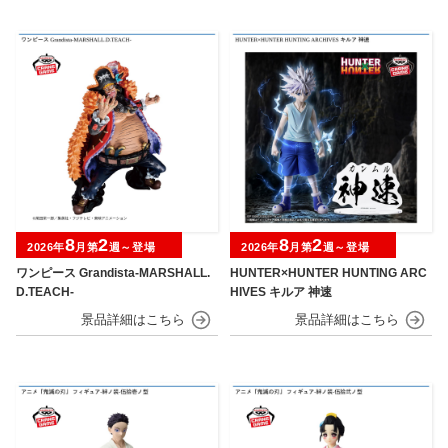
8
2
8
2
2026年
月第
週～登場
2026年
月第
週～登場
ワンピース Grandista-MARSHALL.
HUNTER×HUNTER HUNTING ARC
D.TEACH-
HIVES キルア 神速