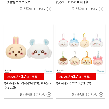
ーチ付きエコバッグ
たみストロボの傘風日傘
7
17
7
17
2026年
月
日～登場
2026年
月
日～登場
ちいかわ もっちるおかお超BIGぬい
ちいかわ ミニプラがまぐち
ぐるみ②