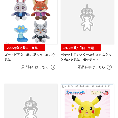
8
6
8
4
2026年
月
日～登場
2026年
月
日～登場
ズートピア２ 赤いほっぺ ぬいぐ
ポケットモンスターめちゃもふぐっ
るみ
とぬいぐるみ～ポッチャマ～