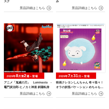
スク
み
8
2
7
31
2026年
月第
週～登場
2026年
月
日～登場
アニメ「鬼滅の刃」 Luminasta ‐
映画クレヨンしんちゃん 奇々怪々！
竈門炭治郎‐ヒノカミ神楽 斜陽転身
オラの妖怪バケ～ション めちゃもふ
ぐっとぬいぐるみ シロ