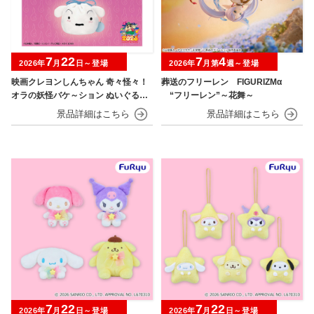
7
22
7
4
2026年
月
日～登場
2026年
月第
週～登場
映画クレヨンしんちゃん 奇々怪々！
葬送のフリーレン FIGURIZMα
オラの妖怪バケ～ション ぬいぐるみ
“フリーレン”～花舞～
巾着
7
22
7
22
2026年
月
日～登場
2026年
月
日～登場