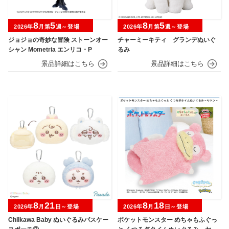
8
5
8
5
2026年
月第
週～登場
2026年
月第
週～登場
ジョジョの奇妙な冒険 ストーンオー
チャーミーキティ グランデぬいぐ
シャン Mometria エンリコ・P
るみ
8
21
8
18
2026年
月
日～登場
2026年
月
日～登場
Chiikawa Baby ぬいぐるみパスケー
ポケットモンスター めちゃもふぐっ