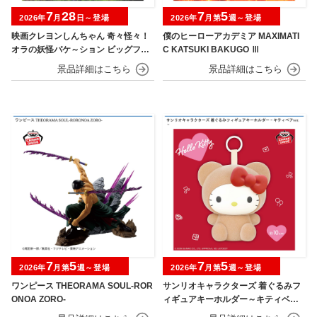
7
28
7
5
2026年
月
日～登場
2026年
月第
週～登場
映画クレヨンしんちゃん 奇々怪々！
僕のヒーローアカデミア MAXIMATI
オラの妖怪バケ～ション ビッグフィ
C KATSUKI BAKUGO Ⅲ
ギュア～野原しんのすけ～
7
5
7
5
2026年
月第
週～登場
2026年
月第
週～登場
ワンピース THEORAMA SOUL-ROR
サンリオキャラクターズ 着ぐるみフ
ONOA ZORO-
ィギュアキーホルダー～キティベアv
er.～