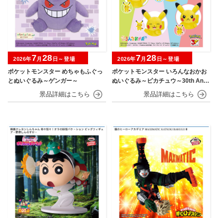
7
28
7
28
2026年
月
日～登場
2026年
月
日～登場
ポケットモンスター めちゃもふぐっ
ポケットモンスター いろんなおかお
とぬいぐるみ～ゲンガー～
ぬいぐるみ～ピカチュウ～30th Anni
versary