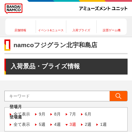
店舗情報
イベント&ニュース
入荷プライズ
設置ゲーム機
namcoフジグラン北宇和島店
入荷景品・プライズ情報
登場月
全て表示
9月
8月
7月
6月
登場週
全て表示
5週
4週
3週
2週
1週