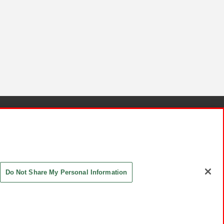
針と検証結果
お取引先さまとともに
お問い合わせ
Do Not Share My Personal Information
ASHIKI Co., Ltd. All Rights Reserved.