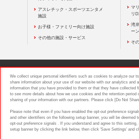
マ
アスレチック・スポーツエンタメ
リD
施設
湾
お子様・ファミリー向け施設
ーン
その他の施設・サービス
そ
関連会社
サステナビリティ
We collect unique personal identifiers such as cookies to analyze our t
share information about your use of our website with our analytics and 
information that you have provided to them or that they have collected f
食品のご提
to see more details about how we use cookies and the retention period o
sharing of your information with our partners. Please click [Do Not Shar
Please note that even if you have enabled the opt-out preference signals
and other identifiers on the following setup banner, you will be deemed 
opt-out preference signals . If you understand and agree to this setting
setup banner by clicking the link below, then click 'Save Settings' and c
©Bandai Namco Amusement Inc.
©Ba