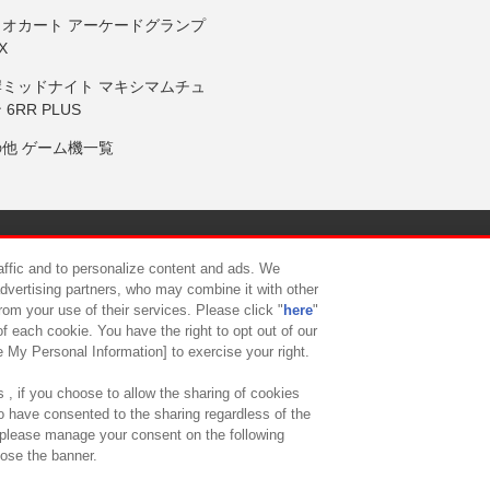
リオカート アーケードグランプ
X
岸ミッドナイト マキシマムチュ
 6RR PLUS
の他 ゲーム機一覧
サイトポリシー
プライバシーポリシー
ウェブアクセシビリティ方
raffic and to personalize content and ads. We
advertising partners, who may combine it with other
rom your use of their services. Please click "
here
"
供について
カスタマーハラスメント対応方針
よくあるご質問・
f each cookie. You have the right to opt out of our
e My Personal Information] to exercise your right.
 , if you choose to allow the sharing of cookies
to have consented to the sharing regardless of the
, please manage your consent on the following
lose the banner.
ndai Namco Amusement Lab Inc.
©Bandai Namco Experience Inc.
©HANAY