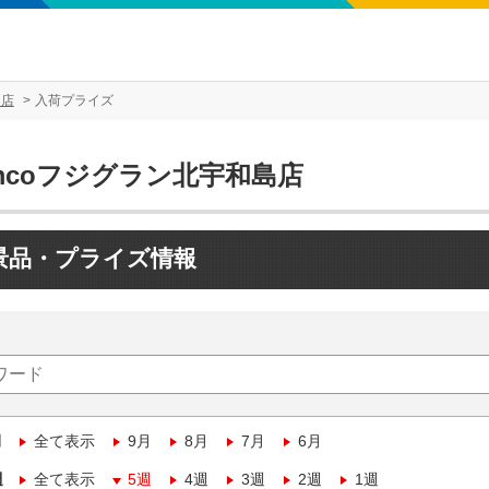
島店
入荷プライズ
mcoフジグラン北宇和島店
景品・プライズ情報
月
全て表示
9月
8月
7月
6月
週
全て表示
5週
4週
3週
2週
1週