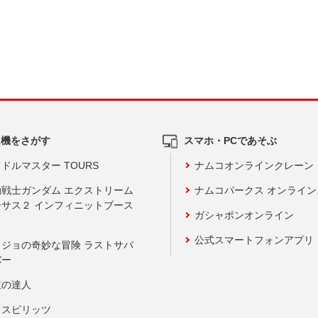
ム機をさがす
スマホ・PCであそぶ
ドルマスター TOURS
ナムコオンラインクレーン
動戦士ガンダム エクストリーム
ナムコパークス オンライ
ーサス２ インフィニットブース
ガシャポンオンライン
公式スマートフォンアプリ
ョジョの奇妙な冒険 ラストサバ
バー
鼓の達人
りスピリッツ