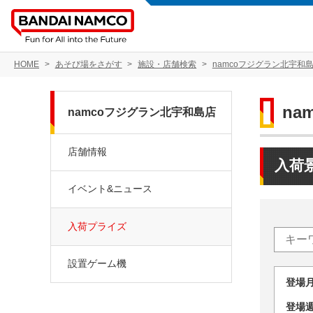
HOME
あそび場をさがす
施設・店舗検索
namcoフジグラン北宇和
na
namcoフジグラン北宇和島店
店舗情報
入荷
イベント&ニュース
入荷プライズ
設置ゲーム機
登場
登場