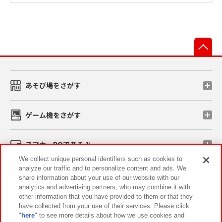
先
あそび場をさがす
ゲーム機をさがす
スマホ・PCであそぶ
We collect unique personal identifiers such as cookies to
analyze our traffic and to personalize content and ads. We
イベント・キャンペーン
share information about your use of our website with our
analytics and advertising partners, who may combine it with
other information that you have provided to them or that they
have collected from your use of their services. Please click
"
here
" to see more details about how we use cookies and
関連会社
サステナビリティ
サイトポリシー