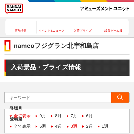
店舗情報
イベント&ニュース
入荷プライズ
設置ゲーム機
namcoフジグラン北宇和島店
入荷景品・プライズ情報
登場月
全て表示
9月
8月
7月
6月
登場週
全て表示
5週
4週
3週
2週
1週