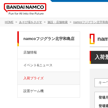
HOME
あそび場をさがす
施設・店舗検索
namcoフジグラン北宇和
na
namcoフジグラン北宇和島店
店舗情報
入荷
イベント&ニュース
入荷プライズ
設置ゲーム機
登場
登場