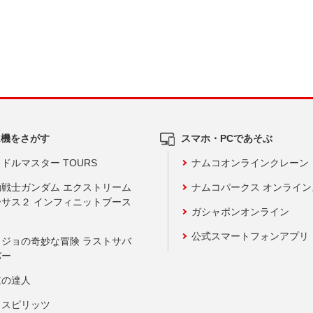
ム機をさがす
スマホ・PCであそぶ
ドルマスター TOURS
ナムコオンラインクレーン
動戦士ガンダム エクストリーム
ナムコパークス オンライ
ーサス２ インフィニットブース
ガシャポンオンライン
公式スマートフォンアプリ
ョジョの奇妙な冒険 ラストサバ
バー
鼓の達人
りスピリッツ