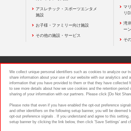
マ
アスレチック・スポーツエンタメ
リD
施設
湾
お子様・ファミリー向け施設
ーン
その他の施設・サービス
そ
関連会社
サステナビリティ
We collect unique personal identifiers such as cookies to analyze our t
share information about your use of our website with our analytics and 
information that you have provided to them or that they have collected f
食品のご提
to see more details about how we use cookies and the retention period o
sharing of your information with our partners. Please click [Do Not Shar
Please note that even if you have enabled the opt-out preference signals
and other identifiers on the following setup banner, you will be deemed 
opt-out preference signals . If you understand and agree to this setting
setup banner by clicking the link below, then click 'Save Settings' and c
©Bandai Namco Amusement Inc.
©Ba