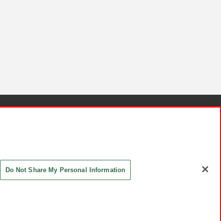
針と検証結果
お取引先さまとともに
お問い合わせ
Do Not Share My Personal Information
ASHIKI Co., Ltd. All Rights Reserved.