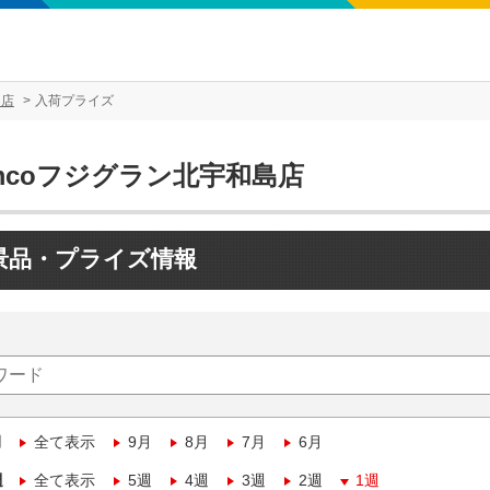
島店
入荷プライズ
mcoフジグラン北宇和島店
景品・プライズ情報
月
全て表示
9月
8月
7月
6月
週
全て表示
5週
4週
3週
2週
1週