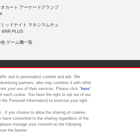
リオカート アーケードグランプ
X
岸ミッドナイト マキシマムチュ
 6RR PLUS
の他 ゲーム機一覧
サイトポリシー
プライバシーポリシー
ウェブアクセシビリティ方
raffic and to personalize content and ads. We
advertising partners, who may combine it with other
rom your use of their services. Please click "
here
"
供について
カスタマーハラスメント対応方針
よくあるご質問・
f each cookie. You have the right to opt out of our
e My Personal Information] to exercise your right.
 , if you choose to allow the sharing of cookies
to have consented to the sharing regardless of the
, please manage your consent on the following
lose the banner.
ndai Namco Amusement Lab Inc.
©Bandai Namco Experience Inc.
©HANAY