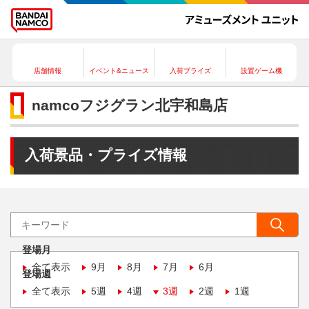
店舗情報
イベント&ニュース
入荷プライズ
設置ゲーム機
namcoフジグラン北宇和島店
入荷景品・プライズ情報
登場月
全て表示
9月
8月
7月
6月
登場週
全て表示
5週
4週
3週
2週
1週