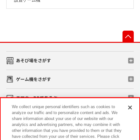
先
あそび場をさがす
ゲーム機をさがす
スマホ・PCであそぶ
We collect unique personal identifiers such as cookies to
analyze our traffic and to personalize content and ads. We
イベント・キャンペーン
share information about your use of our website with our
analytics and advertising partners, who may combine it with
other information that you have provided to them or that they
have collected from your use of their services. Please click