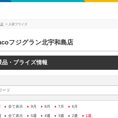
島店
入荷プライズ
mcoフジグラン北宇和島店
景品・プライズ情報
月
全て表示
9月
8月
7月
6月
週
全て表示
5週
4週
3週
2週
1週