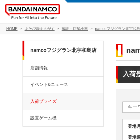
HOME
あそび場をさがす
施設・店舗検索
namcoフジグラン北宇和
na
namcoフジグラン北宇和島店
店舗情報
入荷
イベント&ニュース
入荷プライズ
設置ゲーム機
登場
登場