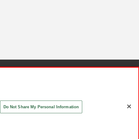
針と検証結果
お取引先さまとともに
お問い合わせ
Do Not Share My Personal Information
ASHIKI Co., Ltd. All Rights Reserved.