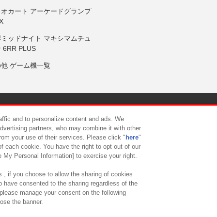
リオカート アーケードグランプ
X
岸ミッドナイト マキシマムチュ
 6RR PLUS
の他 ゲーム機一覧
サイトポリシー
プライバシーポリシー
ウェブアクセシビリティ方
raffic and to personalize content and ads. We
advertising partners, who may combine it with other
rom your use of their services. Please click "
here
"
供について
カスタマーハラスメント対応方針
よくあるご質問・
f each cookie. You have the right to opt out of our
e My Personal Information] to exercise your right.
 , if you choose to allow the sharing of cookies
to have consented to the sharing regardless of the
, please manage your consent on the following
lose the banner.
ndai Namco Amusement Lab Inc.
©Bandai Namco Experience Inc.
©HANAY