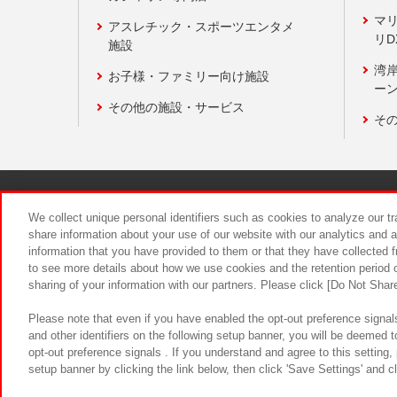
マ
アスレチック・スポーツエンタメ
リD
施設
湾
お子様・ファミリー向け施設
ーン
その他の施設・サービス
そ
関連会社
サステナビリティ
We collect unique personal identifiers such as cookies to analyze our t
share information about your use of our website with our analytics and 
information that you have provided to them or that they have collected f
食品のご提
to see more details about how we use cookies and the retention period o
sharing of your information with our partners. Please click [Do Not Shar
Please note that even if you have enabled the opt-out preference signals
and other identifiers on the following setup banner, you will be deemed 
opt-out preference signals . If you understand and agree to this setting
setup banner by clicking the link below, then click 'Save Settings' and c
©Bandai Namco Amusement Inc.
©Ba