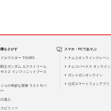
ム機をさがす
スマホ・PCであそぶ
ドルマスター TOURS
ナムコオンラインクレーン
動戦士ガンダム エクストリーム
ナムコパークス オンライ
ーサス２ インフィニットブース
ガシャポンオンライン
公式スマートフォンアプリ
ョジョの奇妙な冒険 ラストサバ
バー
鼓の達人
りスピリッツ