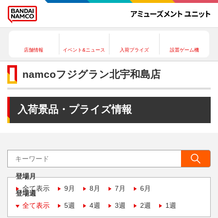
店舗情報
イベント&ニュース
入荷プライズ
設置ゲーム機
namcoフジグラン北宇和島店
入荷景品・プライズ情報
登場月
全て表示
9月
8月
7月
6月
登場週
全て表示
5週
4週
3週
2週
1週