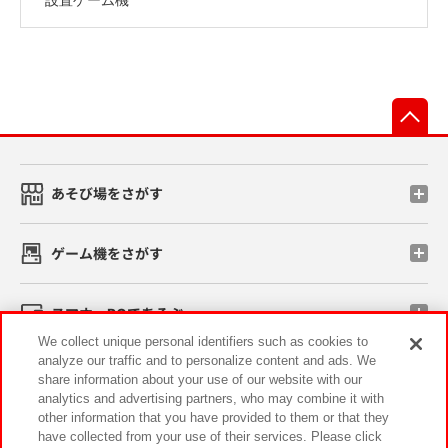
先
あそび場をさがす
ゲーム機をさがす
スマホ・PCであそぶ
We collect unique personal identifiers such as cookies to
analyze our traffic and to personalize content and ads. We
イベント・キャンペーン
share information about your use of our website with our
analytics and advertising partners, who may combine it with
other information that you have provided to them or that they
have collected from your use of their services. Please click