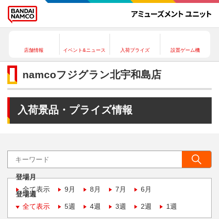
店舗情報
イベント&ニュース
入荷プライズ
設置ゲーム機
namcoフジグラン北宇和島店
入荷景品・プライズ情報
登場月
全て表示
9月
8月
7月
6月
登場週
全て表示
5週
4週
3週
2週
1週