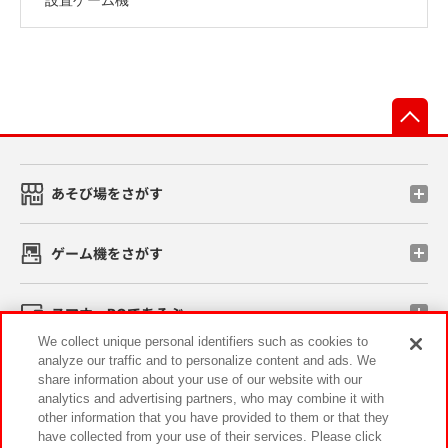
先
あそび場をさがす
ゲーム機をさがす
スマホ・PCであそぶ
We collect unique personal identifiers such as cookies to
analyze our traffic and to personalize content and ads. We
イベント・キャンペーン
share information about your use of our website with our
analytics and advertising partners, who may combine it with
other information that you have provided to them or that they
have collected from your use of their services. Please click