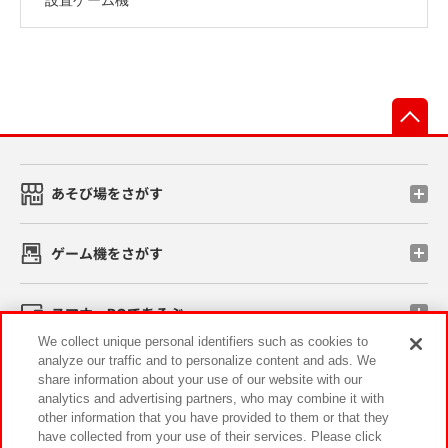
先
あそび場をさがす
ゲーム機をさがす
スマホ・PCであそぶ
We collect unique personal identifiers such as cookies to
analyze our traffic and to personalize content and ads. We
イベント・キャンペーン
share information about your use of our website with our
analytics and advertising partners, who may combine it with
other information that you have provided to them or that they
have collected from your use of their services. Please click