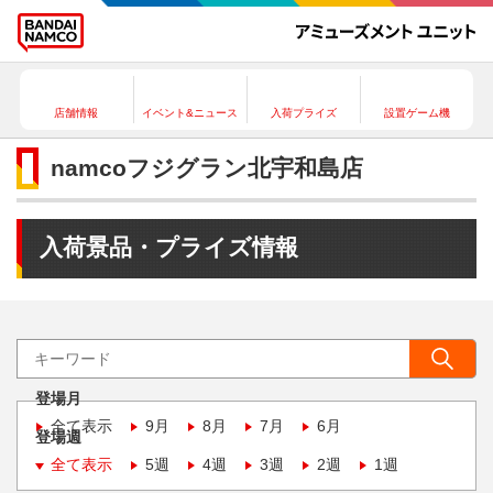
店舗情報
イベント&ニュース
入荷プライズ
設置ゲーム機
namcoフジグラン北宇和島店
入荷景品・プライズ情報
登場月
全て表示
9月
8月
7月
6月
登場週
全て表示
5週
4週
3週
2週
1週