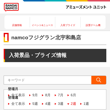
店舗情報
イベント&ニュース
入荷プライズ
設置ゲーム機
namcoフジグラン北宇和島店
入荷景品・プライズ情報
登場月
全て表示
9月
8月
7月
6月
登場週
全て表示
5週
4週
3週
2週
1週