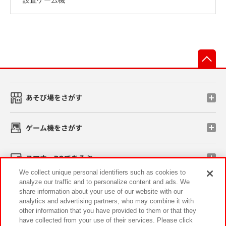
先
あそび場をさがす
ゲーム機をさがす
スマホ・PCであそぶ
We collect unique personal identifiers such as cookies to
analyze our traffic and to personalize content and ads. We
イベント・キャンペーン
share information about your use of our website with our
analytics and advertising partners, who may combine it with
other information that you have provided to them or that they
have collected from your use of their services. Please click