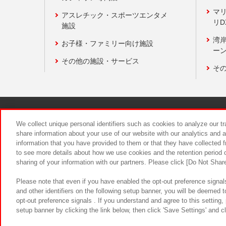
マ
アスレチック・スポーツエンタメ
リD
施設
湾
お子様・ファミリー向け施設
ーン
その他の施設・サービス
そ
関連会社
サステナビリティ
We collect unique personal identifiers such as cookies to analyze our t
share information about your use of our website with our analytics and 
information that you have provided to them or that they have collected f
食品のご提
to see more details about how we use cookies and the retention period o
sharing of your information with our partners. Please click [Do Not Shar
Please note that even if you have enabled the opt-out preference signals
and other identifiers on the following setup banner, you will be deemed 
opt-out preference signals . If you understand and agree to this setting
setup banner by clicking the link below, then click 'Save Settings' and c
©Bandai Namco Amusement Inc.
©Ba