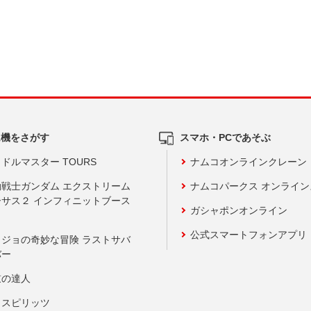
ム機をさがす
スマホ・PCであそぶ
ドルマスター TOURS
ナムコオンラインクレーン
動戦士ガンダム エクストリーム
ナムコパークス オンライ
ーサス２ インフィニットブース
ガシャポンオンライン
公式スマートフォンアプリ
ョジョの奇妙な冒険 ラストサバ
バー
鼓の達人
りスピリッツ