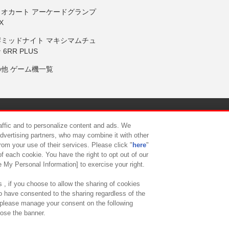
リオカート アーケードグランプ
X
岸ミッドナイト マキシマムチュ
 6RR PLUS
の他 ゲーム機一覧
サイトポリシー
プライバシーポリシー
ウェブアクセシビリティ方
raffic and to personalize content and ads. We
advertising partners, who may combine it with other
rom your use of their services. Please click "
here
"
供について
カスタマーハラスメント対応方針
よくあるご質問・
f each cookie. You have the right to opt out of our
e My Personal Information] to exercise your right.
 , if you choose to allow the sharing of cookies
to have consented to the sharing regardless of the
, please manage your consent on the following
lose the banner.
ndai Namco Amusement Lab Inc.
©Bandai Namco Experience Inc.
©HANAY