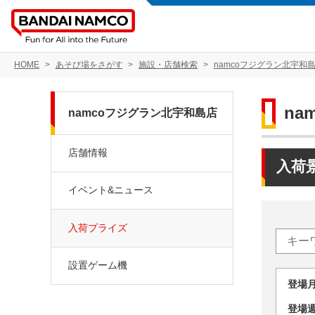
HOME
あそび場をさがす
施設・店舗検索
namcoフジグラン北宇和
na
namcoフジグラン北宇和島店
店舗情報
入荷
イベント&ニュース
入荷プライズ
設置ゲーム機
登場
登場