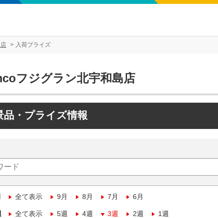
島店
入荷プライズ
mcoフジグラン北宇和島店
景品・プライズ情報
月
全て表示
9月
8月
7月
6月
週
全て表示
5週
4週
3週
2週
1週