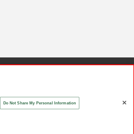
針と検証結果
お取引先さまとともに
お問い合わせ
Do Not Share My Personal Information
ASHIKI Co., Ltd. All Rights Reserved.