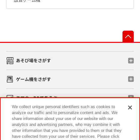
先
あそび場をさがす
ゲーム機をさがす
スマホ・PCであそぶ
We collect unique personal identifiers such as cookies to
analyze our traffic and to personalize content and ads. We
イベント・キャンペーン
share information about your use of our website with our
analytics and advertising partners, who may combine it with
other information that you have provided to them or that they
have collected from your use of their services. Please click