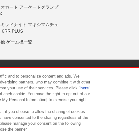
リオカート アーケードグランプ
X
岸ミッドナイト マキシマムチュ
 6RR PLUS
の他 ゲーム機一覧
サイトポリシー
プライバシーポリシー
ウェブアクセシビリティ方
raffic and to personalize content and ads. We
advertising partners, who may combine it with other
rom your use of their services. Please click "
here
"
供について
カスタマーハラスメント対応方針
よくあるご質問・
f each cookie. You have the right to opt out of our
e My Personal Information] to exercise your right.
 , if you choose to allow the sharing of cookies
to have consented to the sharing regardless of the
, please manage your consent on the following
lose the banner.
ndai Namco Amusement Lab Inc.
©Bandai Namco Experience Inc.
©HANAY