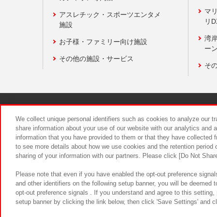
マ
アスレチック・スポーツエンタメ
リD
施設
湾
お子様・ファミリー向け施設
ーン
その他の施設・サービス
そ
関連会社
サステナビリティ
We collect unique personal identifiers such as cookies to analyze our t
share information about your use of our website with our analytics and 
information that you have provided to them or that they have collected f
食品のご提
to see more details about how we use cookies and the retention period o
sharing of your information with our partners. Please click [Do Not Shar
Please note that even if you have enabled the opt-out preference signals
and other identifiers on the following setup banner, you will be deemed 
opt-out preference signals . If you understand and agree to this setting
setup banner by clicking the link below, then click 'Save Settings' and c
©Bandai Namco Amusement Inc.
©Ba