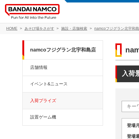
HOME
あそび場をさがす
施設・店舗検索
namcoフジグラン北宇和
na
namcoフジグラン北宇和島店
店舗情報
入荷
イベント&ニュース
入荷プライズ
設置ゲーム機
登場
登場