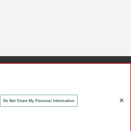
針と検証結果
お取引先さまとともに
お問い合わせ
Do Not Share My Personal Information
ASHIKI Co., Ltd. All Rights Reserved.