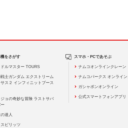
ム機をさがす
スマホ・PCであそぶ
ドルマスター TOURS
ナムコオンラインクレーン
動戦士ガンダム エクストリーム
ナムコパークス オンライ
ーサス２ インフィニットブース
ガシャポンオンライン
公式スマートフォンアプリ
ョジョの奇妙な冒険 ラストサバ
バー
鼓の達人
りスピリッツ