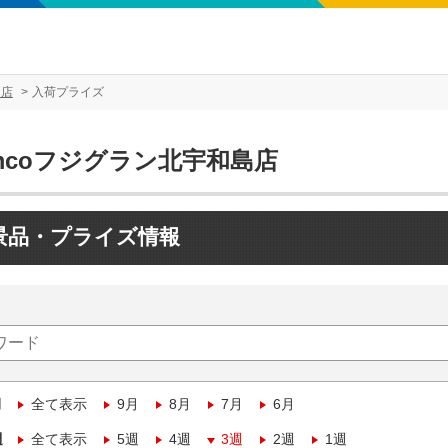
島店
入荷プライズ
mcoフジグラン北宇和島店
景品・プライズ情報
月
全て表示
9月
8月
7月
6月
週
全て表示
5週
4週
3週
2週
1週