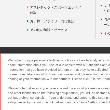
マ
アスレチック・スポーツエンタメ
リD
施設
湾
お子様・ファミリー向け施設
ーン
その他の施設・サービス
そ
関連会社
サステナビリティ
We collect unique personal identifiers such as cookies to analyze our t
share information about your use of our website with our analytics and 
information that you have provided to them or that they have collected f
食品のご提
to see more details about how we use cookies and the retention period o
sharing of your information with our partners. Please click [Do Not Shar
Please note that even if you have enabled the opt-out preference signals
and other identifiers on the following setup banner, you will be deemed 
opt-out preference signals . If you understand and agree to this setting
setup banner by clicking the link below, then click 'Save Settings' and c
©Bandai Namco Amusement Inc.
©Ba