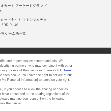
リオカート アーケードグランプ
X
岸ミッドナイト マキシマムチュ
 6RR PLUS
の他 ゲーム機一覧
サイトポリシー
プライバシーポリシー
ウェブアクセシビリティ方
raffic and to personalize content and ads. We
advertising partners, who may combine it with other
rom your use of their services. Please click "
here
"
供について
カスタマーハラスメント対応方針
よくあるご質問・
f each cookie. You have the right to opt out of our
e My Personal Information] to exercise your right.
 , if you choose to allow the sharing of cookies
to have consented to the sharing regardless of the
, please manage your consent on the following
lose the banner.
ndai Namco Amusement Lab Inc.
©Bandai Namco Experience Inc.
©HANAY