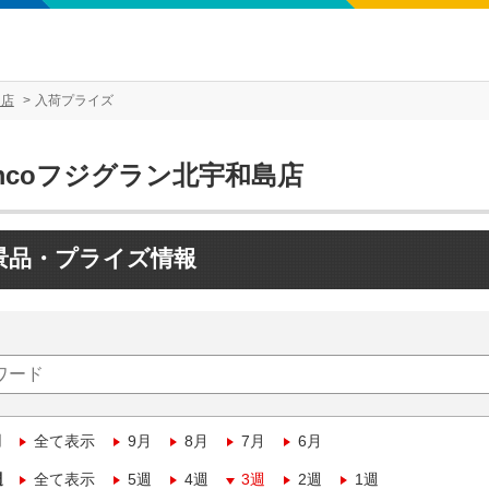
島店
入荷プライズ
mcoフジグラン北宇和島店
景品・プライズ情報
月
全て表示
9月
8月
7月
6月
週
全て表示
5週
4週
3週
2週
1週