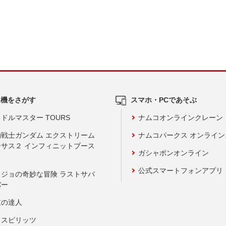
ム機をさがす
スマホ・PCであそぶ
ドルマスター TOURS
ナムコオンラインクレーン
動戦士ガンダム エクストリーム
ナムコパークス オンライ
ーサス２ インフィニットブース
ガシャポンオンライン
公式スマートフォンアプリ
ョジョの奇妙な冒険 ラストサバ
バー
鼓の達人
りスピリッツ