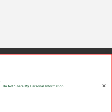
針と検証結果
お取引先さまとともに
お問い合わせ
Do Not Share My Personal Information
ASHIKI Co., Ltd. All Rights Reserved.