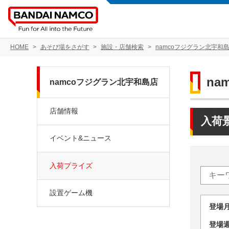
HOME
あそび場をさがす
施設・店舗検索
namcoフジグラン北宇和
na
namcoフジグラン北宇和島店
店舗情報
入荷
イベント&ニュース
入荷プライズ
設置ゲーム機
登場
登場