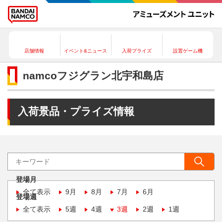
店舗情報
イベント&ニュース
入荷プライズ
設置ゲーム機
namcoフジグラン北宇和島店
入荷景品・プライズ情報
登場月
全て表示
9月
8月
7月
6月
登場週
全て表示
5週
4週
3週
2週
1週