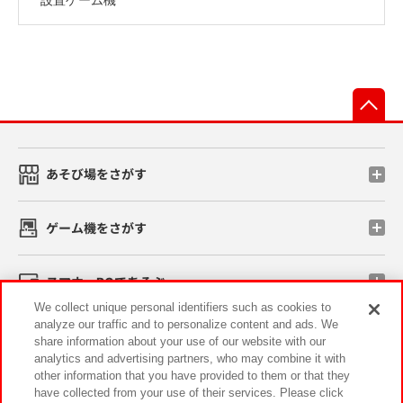
先
あそび場をさがす
ゲーム機をさがす
スマホ・PCであそぶ
We collect unique personal identifiers such as cookies to
analyze our traffic and to personalize content and ads. We
イベント・キャンペーン
share information about your use of our website with our
analytics and advertising partners, who may combine it with
other information that you have provided to them or that they
have collected from your use of their services. Please click