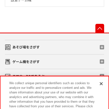
先
あそび場をさがす
ゲーム機をさがす
スマホ・PCであそぶ
We collect unique personal identifiers such as cookies to
analyze our traffic and to personalize content and ads. We
イベント・キャンペーン
share information about your use of our website with our
analytics and advertising partners, who may combine it with
other information that you have provided to them or that they
have collected from your use of their services. Please click