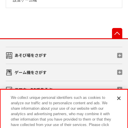
先
あそび場をさがす
ゲーム機をさがす
スマホ・PCであそぶ
We collect unique personal identifiers such as cookies to
analyze our traffic and to personalize content and ads. We
イベント・キャンペーン
share information about your use of our website with our
analytics and advertising partners, who may combine it with
other information that you have provided to them or that they
have collected from your use of their services. Please click