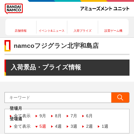
店舗情報
イベント&ニュース
入荷プライズ
設置ゲーム機
namcoフジグラン北宇和島店
入荷景品・プライズ情報
登場月
全て表示
9月
8月
7月
6月
登場週
全て表示
5週
4週
3週
2週
1週