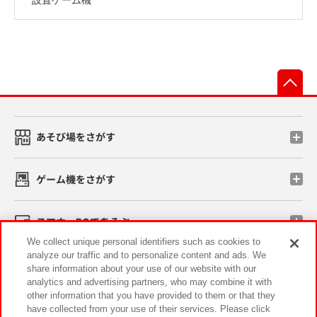
先
あそび場をさがす
ゲーム機をさがす
スマホ・PCであそぶ
We collect unique personal identifiers such as cookies to
analyze our traffic and to personalize content and ads. We
イベント・キャンペーン
share information about your use of our website with our
analytics and advertising partners, who may combine it with
other information that you have provided to them or that they
have collected from your use of their services. Please click