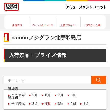
店舗情報
イベント&ニュース
入荷プライズ
設置ゲーム機
namcoフジグラン北宇和島店
入荷景品・プライズ情報
登場月
全て表示
9月
8月
7月
6月
登場週
全て表示
5週
4週
3週
2週
1週