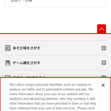
先
あそび場をさがす
ゲーム機をさがす
スマホ・PCであそぶ
We collect unique personal identifiers such as cookies to
analyze our traffic and to personalize content and ads. We
イベント・キャンペーン
share information about your use of our website with our
analytics and advertising partners, who may combine it with
other information that you have provided to them or that they
have collected from your use of their services. Please click