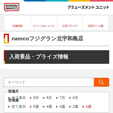
店舗情報
イベント&ニュース
入荷プライズ
設置ゲーム機
namcoフジグラン北宇和島店
入荷景品・プライズ情報
登場月
全て表示
9月
8月
7月
6月
登場週
全て表示
5週
4週
3週
2週
1週