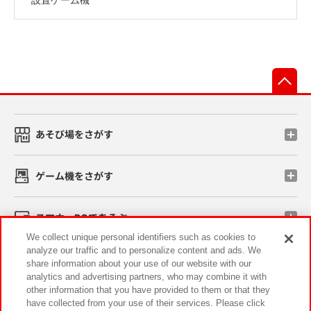
先
あそび場をさがす
ゲーム機をさがす
スマホ・PCであそぶ
We collect unique personal identifiers such as cookies to
analyze our traffic and to personalize content and ads. We
イベント・キャンペーン
share information about your use of our website with our
analytics and advertising partners, who may combine it with
other information that you have provided to them or that they
have collected from your use of their services. Please click