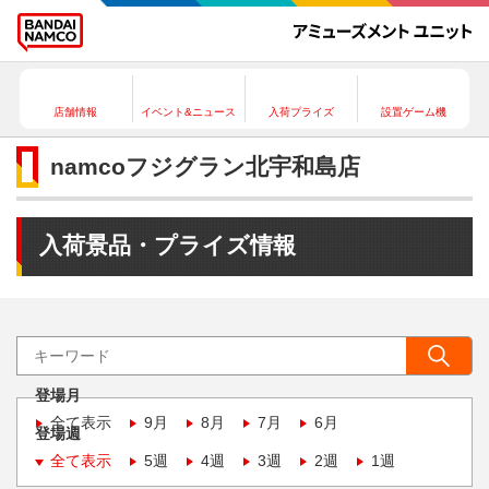
店舗情報
イベント&ニュース
入荷プライズ
設置ゲーム機
namcoフジグラン北宇和島店
入荷景品・プライズ情報
登場月
全て表示
9月
8月
7月
6月
登場週
全て表示
5週
4週
3週
2週
1週