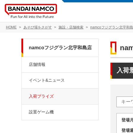
HOME
あそび場をさがす
施設・店舗検索
namcoフジグラン北宇和
na
namcoフジグラン北宇和島店
店舗情報
入荷
イベント&ニュース
入荷プライズ
設置ゲーム機
登場
登場