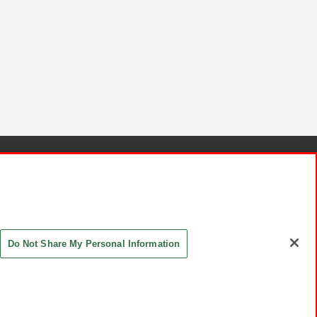
針と検証結果
お取引先さまとともに
お問い合わせ
Do Not Share My Personal Information
ASHIKI Co., Ltd. All Rights Reserved.