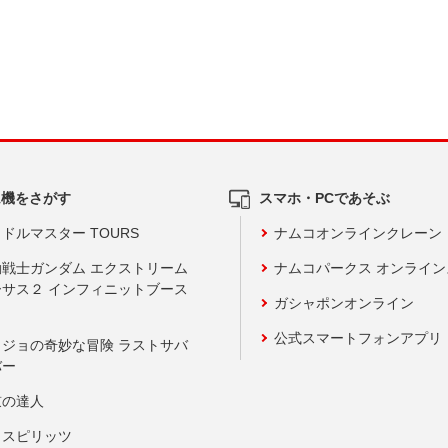
ム機をさがす
スマホ・PCであそぶ
ドルマスター TOURS
ナムコオンラインクレーン
動戦士ガンダム エクストリーム
ナムコパークス オンライ
ーサス２ インフィニットブース
ガシャポンオンライン
公式スマートフォンアプリ
ョジョの奇妙な冒険 ラストサバ
バー
鼓の達人
りスピリッツ