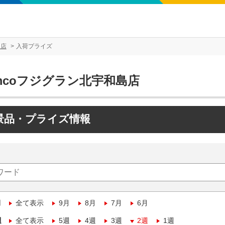
島店
入荷プライズ
mcoフジグラン北宇和島店
景品・プライズ情報
月
全て表示
9月
8月
7月
6月
週
全て表示
5週
4週
3週
2週
1週