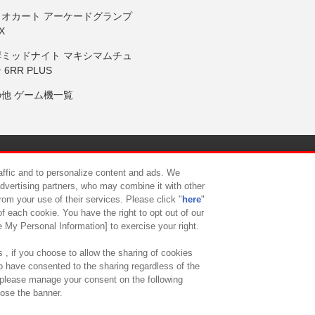
リオカート アーケードグランプ
X
岸ミッドナイト マキシマムチュ
 6RR PLUS
の他 ゲーム機一覧
サイトポリシー
プライバシーポリシー
ウェブアクセシビリティ方
raffic and to personalize content and ads. We
advertising partners, who may combine it with other
rom your use of their services. Please click "
here
"
供について
カスタマーハラスメント対応方針
よくあるご質問・
f each cookie. You have the right to opt out of our
e My Personal Information] to exercise your right.
 , if you choose to allow the sharing of cookies
to have consented to the sharing regardless of the
, please manage your consent on the following
lose the banner.
ndai Namco Amusement Lab Inc.
©Bandai Namco Experience Inc.
©HANAY