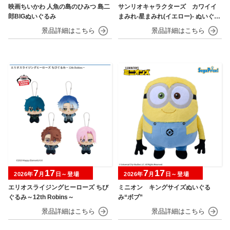
映画ちいかわ 人魚の島のひみつ 島二
サンリオキャラクターズ カワイイ
郎BIGぬいぐるみ
まみれ-星まみれ(イエロー)- ぬいぐる
み
7
17
7
17
2026年
月
日～登場
2026年
月
日～登場
エリオスライジングヒーローズ ちび
ミニオン キングサイズぬいぐる
ぐるみ～12th Robins～
み“ボブ”