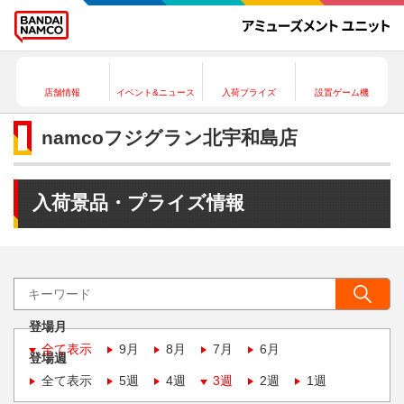
店舗情報
イベント&ニュース
入荷プライズ
設置ゲーム機
namcoフジグラン北宇和島店
入荷景品・プライズ情報
登場月
全て表示
9月
8月
7月
6月
登場週
全て表示
5週
4週
3週
2週
1週