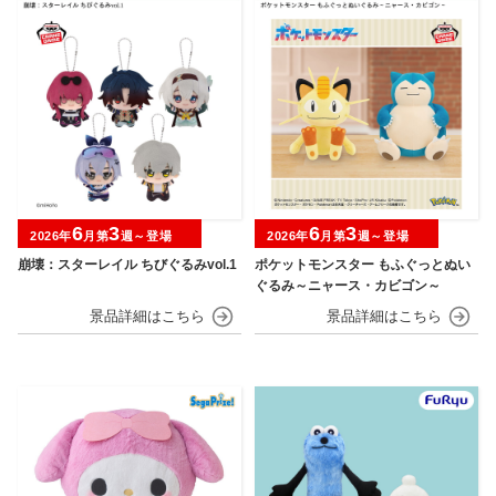
6
3
6
3
2026年
月第
週～登場
2026年
月第
週～登場
崩壊：スターレイル ちびぐるみvol.1
ポケットモンスター もふぐっとぬい
ぐるみ～ニャース・カビゴン～