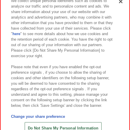
We collect unique personal identifiers such as cookies to
analyze our traffic and to personalize content and ads. We
イベント・キャンペーン
share information about your use of our website with our
analytics and advertising partners, who may combine it with
other information that you have provided to them or that they
have collected from your use of their services. Please click
"
here
" to see more details about how we use cookies and
関連会社
サステナビリティ
サイトポリシー
the retention period of each cookie. You have the right to opt
out of our sharing of your information with our partners.
プライバシーポリシー
ウェブアクセシビリティ方針と検証結果
Please click [Do Not Share My Personal Information] to
exercise your right.
お取引先さまとともに
食品のご提供について
カスタマーハラスメント対応方針
よくあるご質問・お問い合わせ
Please note that even if you have enabled the opt-out
preference signals , if you choose to allow the sharing of
cookies and other identifiers on the following setup banner,
you will be deemed to have consented to the sharing
regardless of the opt-out preference signals . If you
understand and agree to this setting, please manage your
consent on the following setup banner by clicking the link
below, then click 'Save Settings' and close the banner.
©Bandai Namco Amusement Inc.
©Bandai Namco Amusement Lab Inc.
Change your share preference
©Bandai Namco Experience Inc.
©HANAYASHIKI Co., Ltd. All Rights Reserved.
Do Not Share My Personal Information