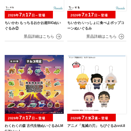
7
17
7
17
2026年
月
日～登場
2026年
月
日～登場
ちいかわ もっちるおかお超BIGぬい
ちいかわ いっしょに食べよポップコ
ぐるみ②
ーンぬいぐるみ
7
17
7
3
2026年
月
日～登場
2026年
月第
週～登場
わくわくの森 古代生物ぬいぐるみLM
アニメ「鬼滅の刃」 ちびぐるみvol.8