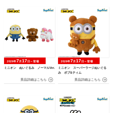
7
17
7
17
2026年
月
日～登場
2026年
月
日～登場
ミニオン ぬいぐるみ ノーマルVer.
ミニオン スーパーラージぬいぐる
み ボブ&ティム