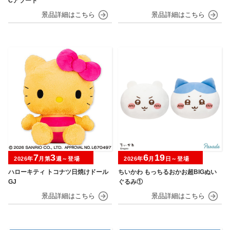
Cアソート
7
3
6
19
2026年
月第
週～登場
2026年
月
日～登場
ハローキティ トコナツ日焼けドール
ちいかわ もっちるおかお超BIGぬい
GJ
ぐるみ①