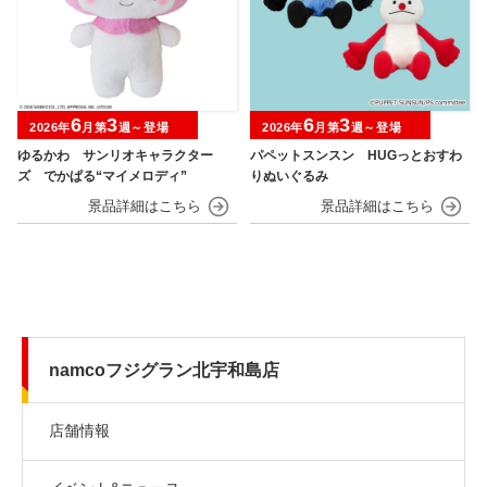
6
3
6
3
2026年
月第
週～登場
2026年
月第
週～登場
ゆるかわ サンリオキャラクター
パペットスンスン HUGっとおすわ
ズ でかぱる“マイメロディ”
りぬいぐるみ
namcoフジグラン北宇和島店
店舗情報