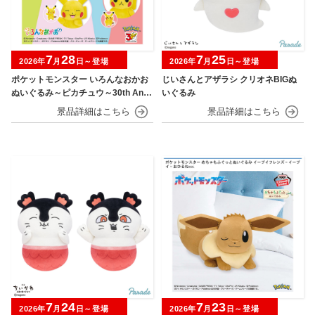
7
28
7
25
2026年
月
日～登場
2026年
月
日～登場
ポケットモンスター いろんなおかお
じいさんとアザラシ クリオネBIGぬ
ぬいぐるみ～ピカチュウ～30th Anni
いぐるみ
versary
7
24
7
23
2026年
月
日～登場
2026年
月
日～登場