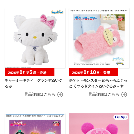
8
5
8
18
2026年
月第
週～登場
2026年
月
日～登場
チャーミーキティ グランデぬいぐ
ポケットモンスター めちゃもふぐっ
るみ
と くつろぎタイムぬいぐるみ～ヤド
ン～