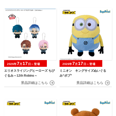
7
17
7
17
2026年
月
日～登場
2026年
月
日～登場
エリオスライジングヒーローズ ちび
ミニオン キングサイズぬいぐる
ぐるみ～12th Robins～
み“ボブ”