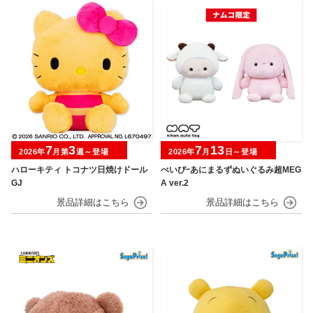
7
3
7
13
2026年
月第
週～登場
2026年
月
日～登場
ハローキティ トコナツ日焼けドール
べいびｰあにまるずぬいぐるみ超MEG
GJ
A ver.2