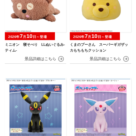
7
10
7
10
2026年
月
日～登場
2026年
月
日～登場
ミニオン 寝そべり LLぬいぐるみ‐
くまのプーさん スーパーギガザッ
ティム‐
カもちもちクッション