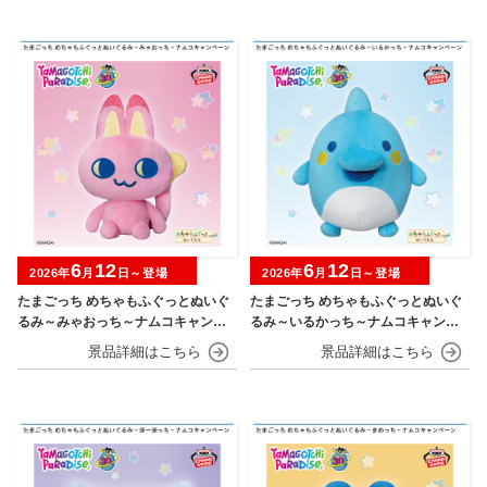
6
12
6
12
2026年
月
日～登場
2026年
月
日～登場
たまごっち めちゃもふぐっとぬいぐ
たまごっち めちゃもふぐっとぬいぐ
るみ～みゃおっち～ナムコキャンペ
るみ～いるかっち～ナムコキャンペ
ーン
ーン