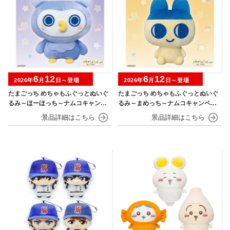
6
12
6
12
2026年
月
日～登場
2026年
月
日～登場
たまごっち めちゃもふぐっとぬいぐ
たまごっち めちゃもふぐっとぬいぐ
るみ～ほーほっち～ナムコキャンペ
るみ～まめっち～ナムコキャンペー
ーン
ン