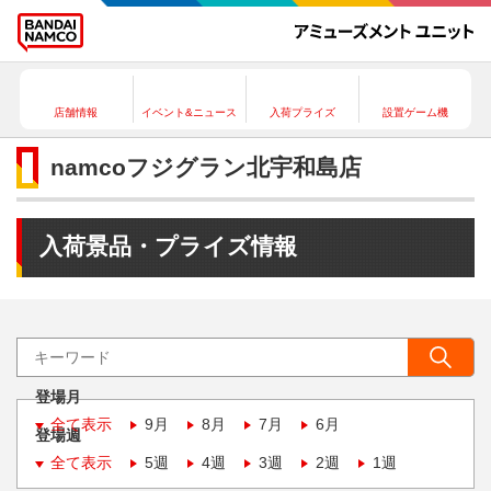
店舗情報
イベント&ニュース
入荷プライズ
設置ゲーム機
namcoフジグラン北宇和島店
入荷景品・プライズ情報
登場月
全て表示
9月
8月
7月
6月
登場週
全て表示
5週
4週
3週
2週
1週