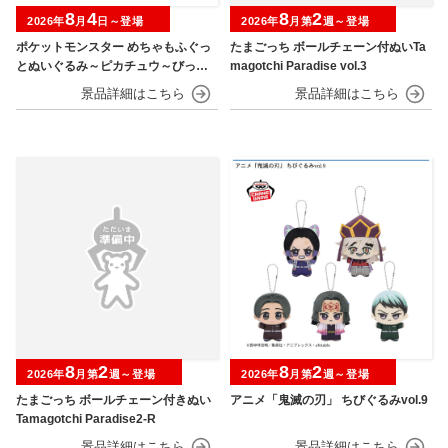
8
4
8
2
2026年
月
日～登場
2026年
月第
週～登場
ポケットモンスター めちゃもふぐっ
たまごっち ボールチェーン付ぬいTa
とぬいぐるみ～ピカチュウ～びっく
magotchi Paradise vol.3
りver.
8
2
8
2
2026年
月第
週～登場
2026年
月第
週～登場
たまごっち ボールチェーン付きぬい
アニメ「鬼滅の刃」 ちびぐるみvol.9
Tamagotchi Paradise2-R