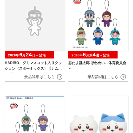
6
24
6
4
2026年
月
日～登場
2026年
月第
週～登場
HARIBO グミマスコット入りクッ
忍たま乱太郎 ほわぬい～体育委員会
ション（スターミックス）【ナムコ
～
限定】