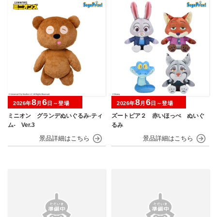
8
6
8
6
2026年
月
日～登場
2026年
月
日～登場
ミニオン グランデぬいぐるみ‐ティ
ズートピア２ 赤いほっぺ ぬいぐ
ム‐ Ver.3
るみ