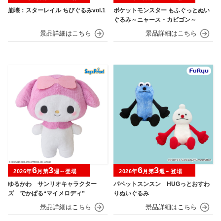
崩壊：スターレイル ちびぐるみvol.1
ポケットモンスター もふぐっとぬい
ぐるみ～ニャース・カビゴン～
6
3
6
3
2026年
月第
週～登場
2026年
月第
週～登場
ゆるかわ サンリオキャラクター
パペットスンスン HUGっとおすわ
ズ でかぱる“マイメロディ”
りぬいぐるみ