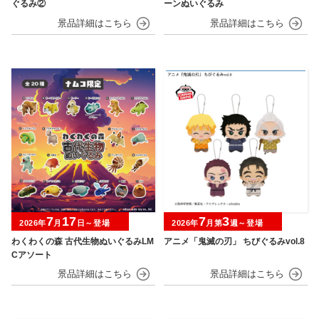
ぐるみ②
ーンぬいぐるみ
7
17
7
3
2026年
月
日～登場
2026年
月第
週～登場
わくわくの森 古代生物ぬいぐるみLM
アニメ「鬼滅の刃」 ちびぐるみvol.8
Cアソート