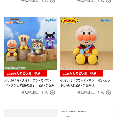
6
26
6
26
2026年
月
日～登場
2026年
月
日～登場
えいが『それいけ！アンパンマン
それいけ！アンパンマン ポシェッ
パンタンと約束の星』 ぬいぐるみ
ト小物入れぬいぐるみLL