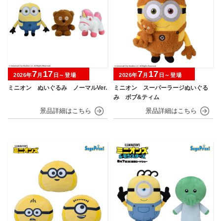
7
17
7
17
2026年
月
日～登場
2026年
月
日～登場
ミニオン ぬいぐるみ ノーマルVer.
ミニオン スーパーラージぬいぐる
み ボブ&ティム