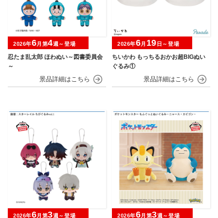
6
4
6
19
2026年
月第
週～登場
2026年
月
日～登場
忍たま乱太郎 ほわぬい～図書委員会
ちいかわ もっちるおかお超BIGぬい
～
ぐるみ①
6
3
6
3
2026年
月第
週～登場
2026年
月第
週～登場