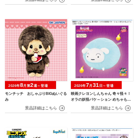
8
2
7
31
2026年
月第
週～登場
2026年
月
日～登場
モンチッチ おしゃぶりBIGぬいぐる
映画クレヨンしんちゃん 奇々怪々！
み
オラの妖怪バケ～ション めちゃもふ
ぐっとぬいぐるみ シロ