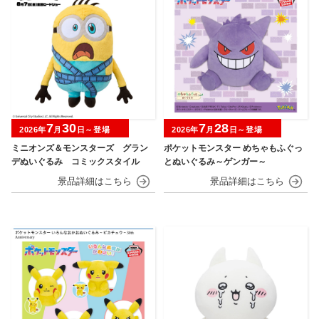
7
30
7
28
2026年
月
日～登場
2026年
月
日～登場
ミニオンズ＆モンスターズ グラン
ポケットモンスター めちゃもふぐっ
デぬいぐるみ コミックスタイル
とぬいぐるみ～ゲンガー～