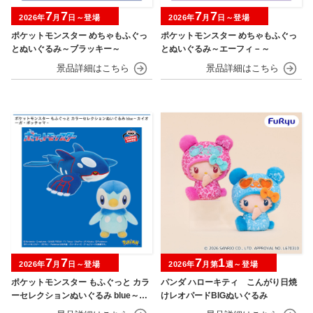
7
7
7
7
2026年
月
日～登場
2026年
月
日～登場
ポケットモンスター めちゃもふぐっ
ポケットモンスター めちゃもふぐっ
とぬいぐるみ～ブラッキー～
とぬいぐるみ～エーフィ－～
7
7
7
1
2026年
月
日～登場
2026年
月第
週～登場
ポケットモンスター もふぐっと カラ
パンダ ハローキティ こんがり日焼
ーセレクションぬいぐるみ blue～カ
けレオパードBIGぬいぐるみ
イオーガ・ポッチャマ～