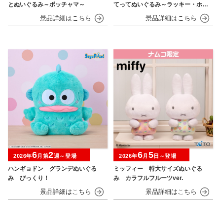
とぬいぐるみ～ポッチャマ～
てってぬいぐるみ～ラッキー・ホゲ
ータ～
6
2
6
5
2026年
月第
週～登場
2026年
月
日～登場
ハンギョドン グランデぬいぐる
ミッフィー 特大サイズぬいぐる
み びっくり！
み カラフルフルーツver.