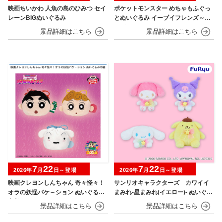
映画ちいかわ 人魚の島のひみつ セイ
ポケットモンスター めちゃもふぐっ
レーンBIGぬいぐるみ
とぬいぐるみ イーブイフレンズ～イ
ーブイ～おひるねver.
7
22
7
22
2026年
月
日～登場
2026年
月
日～登場
映画クレヨンしんちゃん 奇々怪々！
サンリオキャラクターズ カワイイ
オラの妖怪バケ～ション ぬいぐるみ
まみれ-星まみれ(イエロー)- ぬいぐる
巾着
み