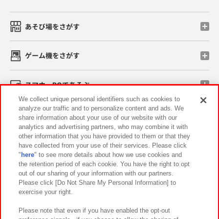
あそび場をさがす
ゲーム機をさがす
スマホ・PCであそぶ
We collect unique personal identifiers such as cookies to
analyze our traffic and to personalize content and ads. We
イベント・キャンペーン
share information about your use of our website with our
analytics and advertising partners, who may combine it with
other information that you have provided to them or that they
have collected from your use of their services. Please click
"
here
" to see more details about how we use cookies and
関連会社
サステナビリティ
サイトポリシー
the retention period of each cookie. You have the right to opt
out of our sharing of your information with our partners.
プライバシーポリシー
ウェブアクセシビリティ方針と検証結果
Please click [Do Not Share My Personal Information] to
exercise your right.
お取引先さまとともに
食品のご提供について
カスタマーハラスメント対応方針
よくあるご質問・お問い合わせ
Please note that even if you have enabled the opt-out