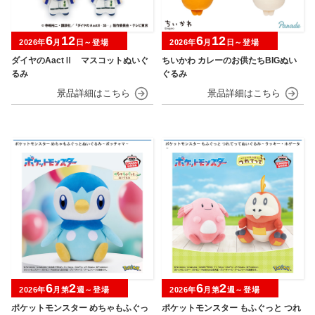
6
12
6
12
2026年
月
日～登場
2026年
月
日～登場
ダイヤのAactⅡ マスコットぬいぐ
ちいかわ カレーのお供たちBIGぬい
るみ
ぐるみ
6
2
6
2
2026年
月第
週～登場
2026年
月第
週～登場
ポケットモンスター めちゃもふぐっ
ポケットモンスター もふぐっと つれ