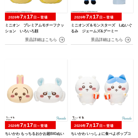
7
17
7
17
2026年
月
日～登場
2026年
月
日～登場
ミニオン プレミアムモチーフクッ
ミニオンズ＆モンスターズ Lぬいぐ
ション いろいろ顔
るみ ジェームズ&グーミー
7
17
7
17
2026年
月
日～登場
2026年
月
日～登場
ちいかわ もっちるおかお超BIGぬい
ちいかわ いっしょに食べよポップコ