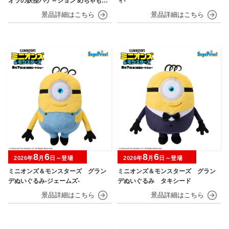
オラの妖怪バケ～ション めちゃもふ
ィ‐
ぐっとぬいぐるみ～おすわりポーズ
のシロ～
8
6
8
6
2026年
月
日～登場
2026年
月
日～登場
ミニオンズ＆モンスターズ グラン
ミニオンズ＆モンスターズ グラン
デぬいぐるみ‐ジェームズ‐
デぬいぐるみ タキシード