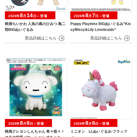
8
14
8
7
2026年
月
日～登場
2026年
月
日～登場
映画ちいかわ 人魚の島のひみつ 島二
Poppy Playtime BIGぬいぐるみ”Kis
郎BIGぬいぐるみ
syMissy&Lily Lovebraids”
8
6
8
6
2026年
月
日～登場
2026年
月
日～登場
映画クレヨンしんちゃん 奇々怪々！
ミニオン LLぬいぐるみ‐フラッフ