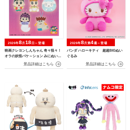
8
18
8
4
2026年
月
日～登場
2026年
月第
週～登場
映画クレヨンしんちゃん 奇々怪々！
パンダ ハローキティ 超超BIGぬい
オラの妖怪バケ～ション みにぬいぐ
ぐるみ
るみ