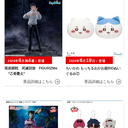
6
4
6
19
2026年
月第
週～登場
2026年
月
日～登場
呪術廻戦 死滅回游 FIGURIZMα
ちいかわ もっちるおかお超BIGぬい
“乙骨憂太”
ぐるみ①