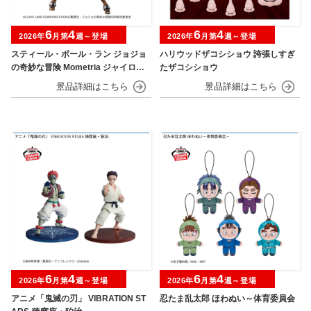
6
4
6
4
2026年
月第
週～登場
2026年
月第
週～登場
スティール・ボール・ラン ジョジョ
ハリウッドザコシショウ 誇張しすぎ
の奇妙な冒険 Mometria ジャイロ・
たザコシショウ
ツェペリ
6
4
6
4
2026年
月第
週～登場
2026年
月第
週～登場
アニメ「鬼滅の刃」 VIBRATION ST
忍たま乱太郎 ほわぬい～体育委員会