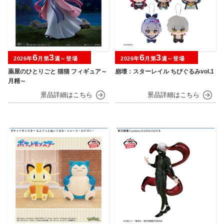
6
3
6
3
2026年
月第
週～登場
2026年
月第
週～登場
薬屋のひとりごと 猫猫 フィギュア～
崩壊：スターレイル ちびぐるみvol.1
月精～