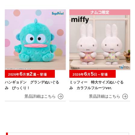
6
2
6
5
2026年
月第
週～登場
2026年
月
日～登場
ハンギョドン グランデぬいぐる
ミッフィー 特大サイズぬいぐる
み びっくり！
み カラフルフルーツver.