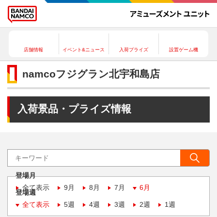
店舗情報
イベント&ニュース
入荷プライズ
設置ゲーム機
namcoフジグラン北宇和島店
入荷景品・プライズ情報
登場月
全て表示
9月
8月
7月
6月
登場週
全て表示
5週
4週
3週
2週
1週