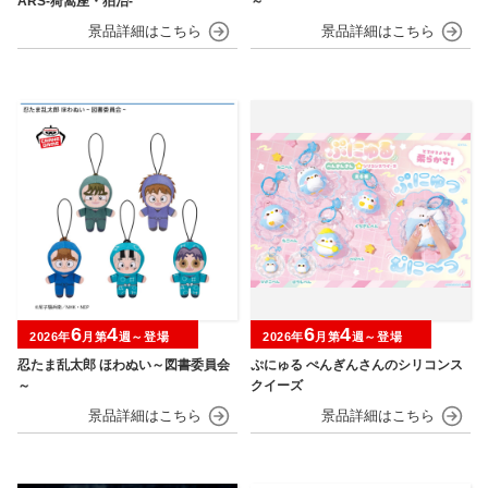
ARS-猗窩座・狛治-
～
6
4
6
4
2026年
月第
週～登場
2026年
月第
週～登場
忍たま乱太郎 ほわぬい～図書委員会
ぷにゅる ぺんぎんさんのシリコンス
～
クイーズ