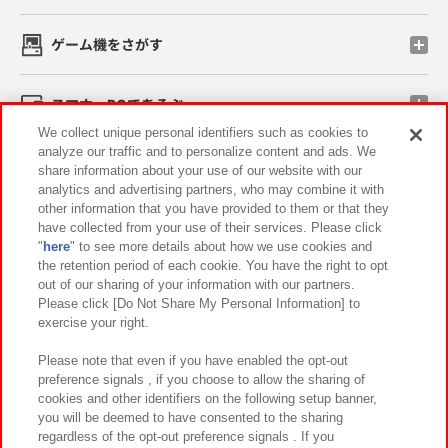
ゲーム機をさがす
スマホ・PCであそぶ
We collect unique personal identifiers such as cookies to
analyze our traffic and to personalize content and ads. We
イベント・キャンペーン
share information about your use of our website with our
analytics and advertising partners, who may combine it with
other information that you have provided to them or that they
have collected from your use of their services. Please click
"
here
" to see more details about how we use cookies and
関連会社
サステナビリティ
サイトポリシー
the retention period of each cookie. You have the right to opt
out of our sharing of your information with our partners.
プライバシーポリシー
ウェブアクセシビリティ方針と検証結果
Please click [Do Not Share My Personal Information] to
exercise your right.
お取引先さまとともに
食品のご提供について
カスタマーハラスメント対応方針
よくあるご質問・お問い合わせ
Please note that even if you have enabled the opt-out
preference signals , if you choose to allow the sharing of
cookies and other identifiers on the following setup banner,
you will be deemed to have consented to the sharing
regardless of the opt-out preference signals . If you