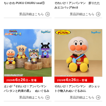
ちいかわ PUKU CHURU seal①
それいけ！アンパンマン 折りたた
みエコバッグVer.6
6
26
6
26
2026年
月
日～登場
2026年
月
日～登場
えいが『それいけ！アンパンマン
それいけ！アンパンマン ポシェッ
パンタンと約束の星』 ぬいぐるみ
ト小物入れぬいぐるみLL