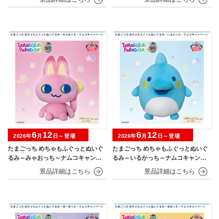
6
12
6
12
2026年
月
日～登場
2026年
月
日～登場
たまごっち めちゃもふぐっとぬいぐ
たまごっち めちゃもふぐっとぬいぐ
るみ～みゃおっち～ナムコキャンペ
るみ～いるかっち～ナムコキャンペ
ーン
ーン