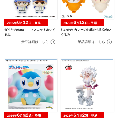
6
12
6
12
2026年
月
日～登場
2026年
月
日～登場
ダイヤのAactⅡ マスコットぬいぐ
ちいかわ カレーのお供たちBIGぬい
るみ
ぐるみ
6
2
6
2
2026年
月第
週～登場
2026年
月第
週～登場