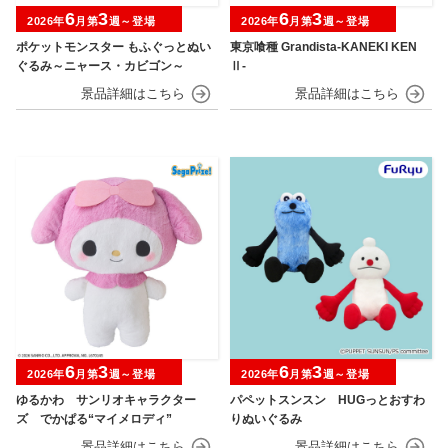
6
3
6
3
2026年
月第
週～登場
2026年
月第
週～登場
ポケットモンスター もふぐっとぬい
東京喰種 Grandista-KANEKI KEN
ぐるみ～ニャース・カビゴン～
Ⅱ-
6
3
6
3
2026年
月第
週～登場
2026年
月第
週～登場
ゆるかわ サンリオキャラクター
パペットスンスン HUGっとおすわ
ズ でかぱる“マイメロディ”
りぬいぐるみ