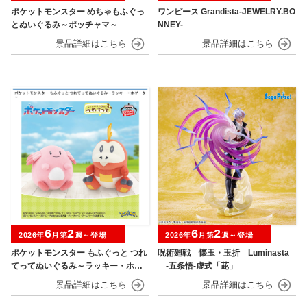
ポケットモンスター めちゃもふぐっ
ワンピース Grandista-JEWELRY.BO
とぬいぐるみ～ポッチャマ～
NNEY-
6
2
6
2
2026年
月第
週～登場
2026年
月第
週～登場
ポケットモンスター もふぐっと つれ
呪術廻戦 懐玉・玉折 Luminasta
てってぬいぐるみ～ラッキー・ホゲ
‐五条悟‐虚式「茈」
ータ～