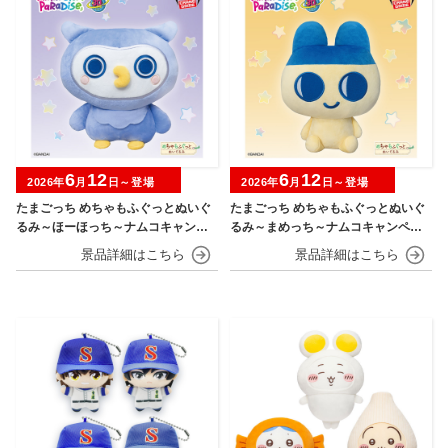
6
12
6
12
2026年
月
日～登場
2026年
月
日～登場
たまごっち めちゃもふぐっとぬいぐ
たまごっち めちゃもふぐっとぬいぐ
るみ～ほーほっち～ナムコキャンペ
るみ～まめっち～ナムコキャンペー
ーン
ン