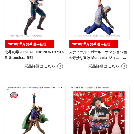
6
4
6
4
2026年
月第
週～登場
2026年
月第
週～登場
北斗の拳 -FIST OF THE NORTH STA
スティール・ボール・ラン ジョジョ
R-Grandista-REI-
の奇妙な冒険 Mometria ジョニィ・
ジョースター