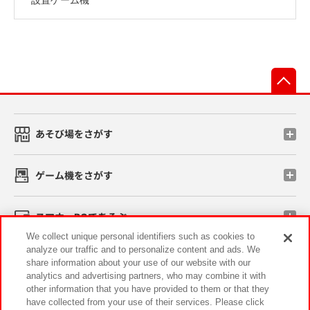
先
あそび場をさがす
ゲーム機をさがす
スマホ・PCであそぶ
We collect unique personal identifiers such as cookies to
analyze our traffic and to personalize content and ads. We
イベント・キャンペーン
share information about your use of our website with our
analytics and advertising partners, who may combine it with
other information that you have provided to them or that they
have collected from your use of their services. Please click