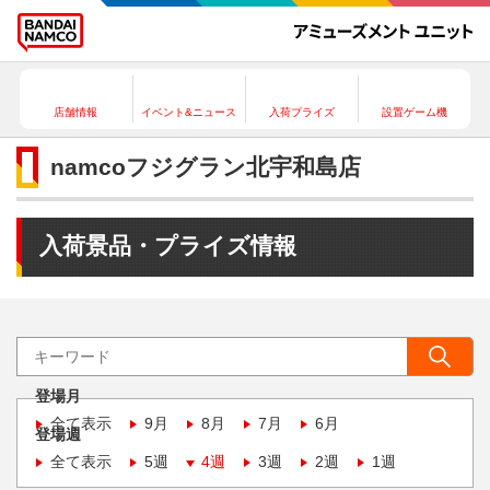
店舗情報
イベント&ニュース
入荷プライズ
設置ゲーム機
namcoフジグラン北宇和島店
入荷景品・プライズ情報
登場月
全て表示
9月
8月
7月
6月
登場週
全て表示
5週
4週
3週
2週
1週