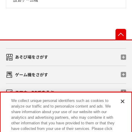
先
あそび場をさがす
ゲーム機をさがす
スマホ・PCであそぶ
We collect unique personal identifiers such as cookies to
analyze our traffic and to personalize content and ads. We
イベント・キャンペーン
share information about your use of our website with our
analytics and advertising partners, who may combine it with
other information that you have provided to them or that they
have collected from your use of their services. Please click