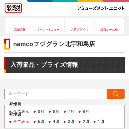
店舗情報
イベント&ニュース
入荷プライズ
設置ゲーム機
namcoフジグラン北宇和島店
入荷景品・プライズ情報
登場月
全て表示
9月
8月
7月
6月
登場週
全て表示
5週
4週
3週
2週
1週