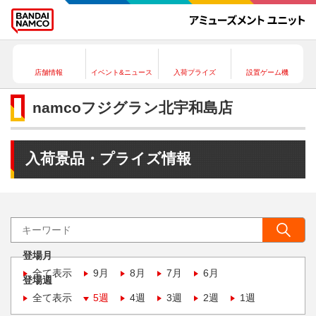
店舗情報
イベント&ニュース
入荷プライズ
設置ゲーム機
namcoフジグラン北宇和島店
入荷景品・プライズ情報
登場月
全て表示
9月
8月
7月
6月
登場週
全て表示
5週
4週
3週
2週
1週