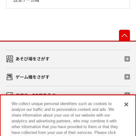
先
あそび場をさがす
ゲーム機をさがす
スマホ・PCであそぶ
We collect unique personal identifiers such as cookies to
analyze our traffic and to personalize content and ads. We
イベント・キャンペーン
share information about your use of our website with our
analytics and advertising partners, who may combine it with
other information that you have provided to them or that they
have collected from your use of their services. Please click