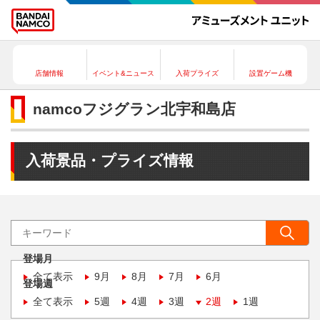
店舗情報
イベント&ニュース
入荷プライズ
設置ゲーム機
namcoフジグラン北宇和島店
入荷景品・プライズ情報
登場月
全て表示
9月
8月
7月
6月
登場週
全て表示
5週
4週
3週
2週
1週