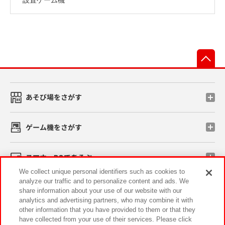
先
あそび場をさがす
ゲーム機をさがす
スマホ・PCであそぶ
We collect unique personal identifiers such as cookies to
analyze our traffic and to personalize content and ads. We
イベント・キャンペーン
share information about your use of our website with our
analytics and advertising partners, who may combine it with
other information that you have provided to them or that they
have collected from your use of their services. Please click