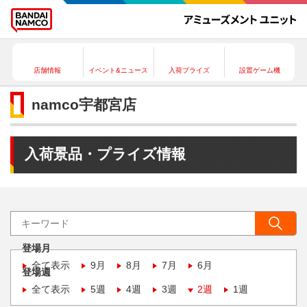
店舗情報
イベント&ニュース
入荷プライズ
設置ゲーム機
namco宇都宮店
入荷景品・プライズ情報
登場月
全て表示
9月
8月
7月
6月
登場週
全て表示
5週
4週
3週
2週
1週