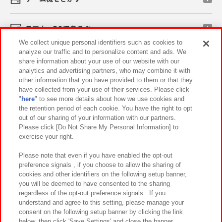
スマホ・PCであそぶ
We collect unique personal identifiers such as cookies to
analyze our traffic and to personalize content and ads. We
イベント・キャンペーン
share information about your use of our website with our
analytics and advertising partners, who may combine it with
other information that you have provided to them or that they
have collected from your use of their services. Please click
"
here
" to see more details about how we use cookies and
関連会社
サステナビリティ
サイトポリシー
the retention period of each cookie. You have the right to opt
out of our sharing of your information with our partners.
プライバシーポリシー
ウェブアクセシビリティ方針と検証結果
Please click [Do Not Share My Personal Information] to
exercise your right.
お取引先さまとともに
食品のご提供について
カスタマーハラスメント対応方針
よくあるご質問・お問い合わせ
Please note that even if you have enabled the opt-out
preference signals , if you choose to allow the sharing of
cookies and other identifiers on the following setup banner,
you will be deemed to have consented to the sharing
regardless of the opt-out preference signals . If you
understand and agree to this setting, please manage your
consent on the following setup banner by clicking the link
below, then click 'Save Settings' and close the banner.