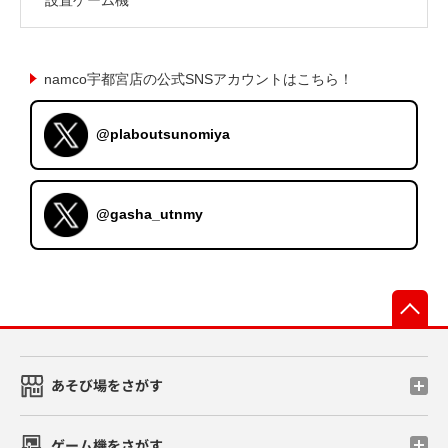
namco宇都宮店の公式SNSアカウントはこちら！
@plaboutsunomiya
@gasha_utnmy
先
あそび場をさがす
ゲーム機をさがす