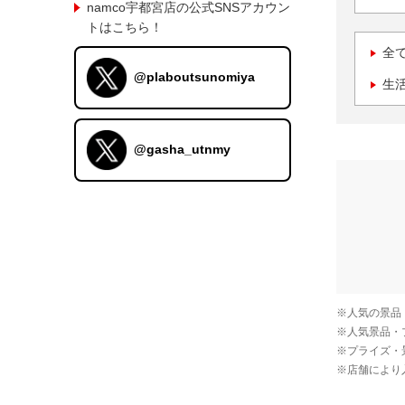
namco宇都宮店の公式SNSアカウン
トはこちら！
全
@plaboutsunomiya
生
@gasha_utnmy