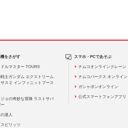
ム機をさがす
スマホ・PCであそぶ
ドルマスター TOURS
ナムコオンラインクレーン
動戦士ガンダム エクストリーム
ナムコパークス オンライ
ーサス２ インフィニットブース
ガシャポンオンライン
公式スマートフォンアプリ
ョジョの奇妙な冒険 ラストサバ
バー
鼓の達人
りスピリッツ