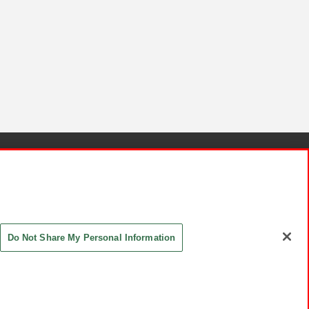
針と検証結果
お取引先さまとともに
お問い合わせ
Do Not Share My Personal Information
ASHIKI Co., Ltd. All Rights Reserved.