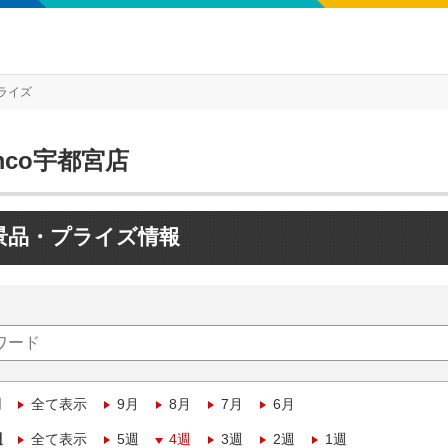
ライズ
mco宇都宮店
景品・プライズ情報
月
全て表示
9月
8月
7月
6月
週
全て表示
5週
4週
3週
2週
1週