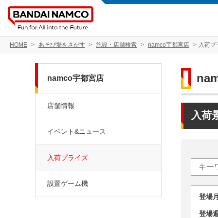
HOME
あそび場をさがす
施設・店舗検索
namco宇都宮店
入荷プ
na
namco宇都宮店
店舗情報
入荷
イベント&ニュース
入荷プライズ
設置ゲーム機
登場
登場