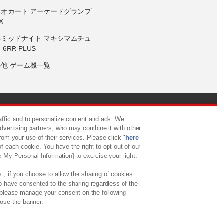
リオカート アーケードグランプ
X
岸ミッドナイト マキシマムチュ
 6RR PLUS
の他 ゲーム機一覧
サイトポリシー
プライバシーポリシー
ウェブアクセシビリティ方
raffic and to personalize content and ads. We
advertising partners, who may combine it with other
rom your use of their services. Please click "
here
"
供について
カスタマーハラスメント対応方針
よくあるご質問・
f each cookie. You have the right to opt out of our
e My Personal Information] to exercise your right.
 , if you choose to allow the sharing of cookies
to have consented to the sharing regardless of the
, please manage your consent on the following
lose the banner.
ndai Namco Amusement Lab Inc.
©Bandai Namco Experience Inc.
©HANAY