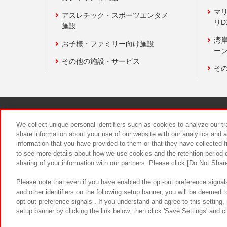
マ
アスレチック・スポーツエンタメ
リD
施設
湾
お子様・ファミリー向け施設
ーン
その他の施設・サービス
そ
関連会社
サステナビリティ
We collect unique personal identifiers such as cookies to analyze our t
share information about your use of our website with our analytics and 
information that you have provided to them or that they have collected f
食品のご提
to see more details about how we use cookies and the retention period o
sharing of your information with our partners. Please click [Do Not Shar
Please note that even if you have enabled the opt-out preference signals
and other identifiers on the following setup banner, you will be deemed 
opt-out preference signals . If you understand and agree to this setting
setup banner by clicking the link below, then click 'Save Settings' and c
©Bandai Namco Amusement Inc.
©Ba