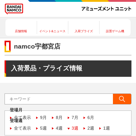
店舗情報
イベント&ニュース
入荷プライズ
設置ゲーム機
namco宇都宮店
入荷景品・プライズ情報
登場月
全て表示
9月
8月
7月
6月
登場週
全て表示
5週
4週
3週
2週
1週