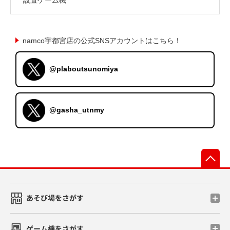
namco宇都宮店の公式SNSアカウントはこちら！
@plaboutsunomiya
@gasha_utnmy
先
あそび場をさがす
ゲーム機をさがす