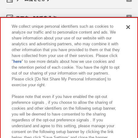
スマホ・PCであそぶ
We collect unique personal identifiers such as cookies to
analyze our traffic and to personalize content and ads. We
イベント・キャンペーン
share information about your use of our website with our
analytics and advertising partners, who may combine it with
other information that you have provided to them or that they
have collected from your use of their services. Please click
"
here
" to see more details about how we use cookies and
関連会社
サステナビリティ
サイトポリシー
the retention period of each cookie. You have the right to opt
out of our sharing of your information with our partners.
プライバシーポリシー
ウェブアクセシビリティ方針と検証結果
Please click [Do Not Share My Personal Information] to
exercise your right.
お取引先さまとともに
食品のご提供について
カスタマーハラスメント対応方針
よくあるご質問・お問い合わせ
Please note that even if you have enabled the opt-out
preference signals , if you choose to allow the sharing of
cookies and other identifiers on the following setup banner,
you will be deemed to have consented to the sharing
regardless of the opt-out preference signals . If you
understand and agree to this setting, please manage your
consent on the following setup banner by clicking the link
below, then click 'Save Settings' and close the banner.