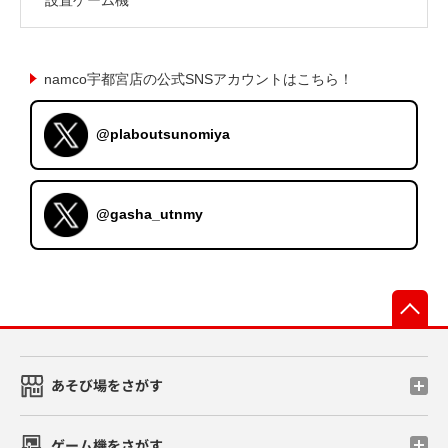
namco宇都宮店の公式SNSアカウントはこちら！
@plaboutsunomiya
@gasha_utnmy
先
あそび場をさがす
ゲーム機をさがす