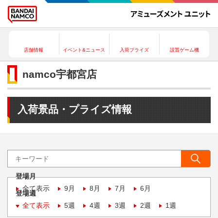
店舗情報
イベント&ニュース
入荷プライズ
設置ゲーム機
namco宇都宮店
入荷景品・プライズ情報
登場月
全て表示
9月
8月
7月
6月
登場週
全て表示
5週
4週
3週
2週
1週