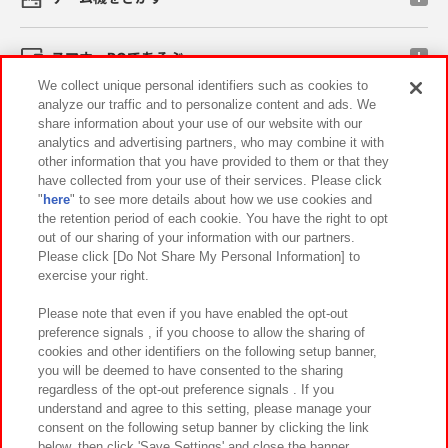
スマホ・PCであそぶ
We collect unique personal identifiers such as cookies to
analyze our traffic and to personalize content and ads. We
イベント・キャンペーン
share information about your use of our website with our
analytics and advertising partners, who may combine it with
other information that you have provided to them or that they
have collected from your use of their services. Please click
"
here
" to see more details about how we use cookies and
関連会社
サステナビリティ
サイトポリシー
the retention period of each cookie. You have the right to opt
out of our sharing of your information with our partners.
プライバシーポリシー
ウェブアクセシビリティ方針と検証結果
Please click [Do Not Share My Personal Information] to
exercise your right.
お取引先さまとともに
食品のご提供について
カスタマーハラスメント対応方針
よくあるご質問・お問い合わせ
Please note that even if you have enabled the opt-out
preference signals , if you choose to allow the sharing of
cookies and other identifiers on the following setup banner,
you will be deemed to have consented to the sharing
regardless of the opt-out preference signals . If you
understand and agree to this setting, please manage your
consent on the following setup banner by clicking the link
below, then click 'Save Settings' and close the banner.