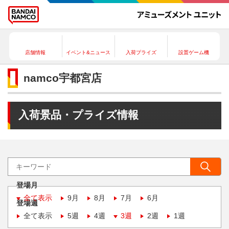
店舗情報
イベント&ニュース
入荷プライズ
設置ゲーム機
namco宇都宮店
入荷景品・プライズ情報
登場月
全て表示
9月
8月
7月
6月
登場週
全て表示
5週
4週
3週
2週
1週