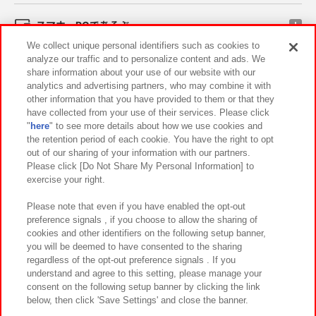
スマホ・PCであそぶ
We collect unique personal identifiers such as cookies to
analyze our traffic and to personalize content and ads. We
イベント・キャンペーン
share information about your use of our website with our
analytics and advertising partners, who may combine it with
other information that you have provided to them or that they
have collected from your use of their services. Please click
"
here
" to see more details about how we use cookies and
関連会社
サステナビリティ
サイトポリシー
the retention period of each cookie. You have the right to opt
out of our sharing of your information with our partners.
プライバシーポリシー
ウェブアクセシビリティ方針と検証結果
Please click [Do Not Share My Personal Information] to
exercise your right.
お取引先さまとともに
食品のご提供について
カスタマーハラスメント対応方針
よくあるご質問・お問い合わせ
Please note that even if you have enabled the opt-out
preference signals , if you choose to allow the sharing of
cookies and other identifiers on the following setup banner,
you will be deemed to have consented to the sharing
regardless of the opt-out preference signals . If you
understand and agree to this setting, please manage your
consent on the following setup banner by clicking the link
below, then click 'Save Settings' and close the banner.
©Bandai Namco Amusement Inc.