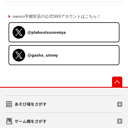
namco宇都宮店の公式SNSアカウントはこちら！
@plaboutsunomiya
@gasha_utnmy
先
あそび場をさがす
ゲーム機をさがす